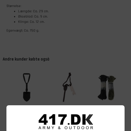
Størrelse:
Længde: Ca. 29 cm.
Økseblad: Ca. 9 cm.
Klinge: Ca. 12 cm.
Egenvægt: Ca. 750 g.
Andre kunder købte også
129,00
DKK
79,00
DKK
49,00
DKK
Foldespade
Tændstål,
Paracord
med savtakker,
fireflash, 100
lignende nylon,
Sort
mm
5 mm x 15 m,
grøn
På lager - Køb nu
På lager - Køb nu
På lager - Køb nu