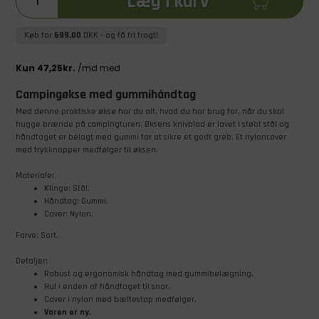
Læg i kurv
Køb for
699,00
DKK
- og få fri fragt!
Campingøkse med gummihåndtag
Med denne praktiske økse har du alt, hvad du har brug for, når du skal
hugge brænde på campingturen. Øksens knivblad er lavet i støbt stål og
håndtaget er belagt med gummi for at sikre et godt greb. Et nyloncover
med trykknapper medfølger til øksen.
Materiale:
Klinge: Stål.
Håndtag: Gummi.
Cover: Nylon.
Farve: Sort.
Detaljer:
Robust og ergonomisk håndtag med gummibelægning.
Hul i enden af håndtaget til snor.
Cover i nylon med bæltestop medfølger.
Varen er ny.