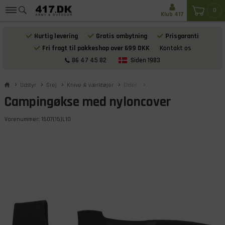
0
Klub 417
Hurtig levering
Gratis ombytning
Prisgaranti
Fri fragt til pakkeshop over 699 DKK
Kontakt os
86 47 45 82
Siden 1983
Udstyr
Grej
Knive & værktøjer
Økser
Campingøkse med nyloncover
Varenummer:
1507(15)L10