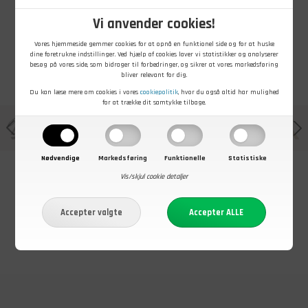
Vi anvender cookies!
Vores hjemmeside gemmer cookies for at opnå en funktionel side og for at huske
dine foretrukne indstillinger. Ved hjælp af cookies laver vi statistikker og analyserer
besøg på vores side, som bidrager til forbedringer, og sikrer at vores markedsføring
bliver relevant for dig.
Du kan læse mere om cookies i vores
cookiepolitik
, hvor du også altid har mulighed
for at trække dit samtykke tilbage.
Nødvendige
Markedsføring
Funktionelle
Statistiske
Vis/skjul cookie detaljer