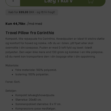
Læg i kurv
Køb for
699,00
DKK
- og få fri fragt!
Travel Pillow fra Carinthia
Kompakt, lille rejsepude fra Carinthia. Hovedpuden er ideel til ekstra støtte
og komfort for hoved og nakke, når du er i bilen, på flyet eller skal
overnatte i din sovepose. Puden er med G-loft fyld og lavet i blødt
polyester. Den vejer ikke mere end 130 gram og kommer i en lille pakpose,
så du nemt kan transportere den i din bagage eller i din oppakning.
Materiale:
Ydre materiale: 100% polyamid.
Isolering: 100% polyester.
Farve: Sort.
Detaljer:
Kompakt letvægtshovedpude.
Størrelse: 30x40 cm.
Sammenpakket størrelse: 8 x 17 cm.
Kompressions-pose
medfølger.