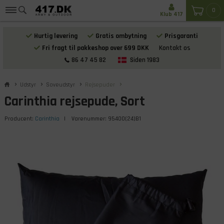
0
Klub 417
Hurtig levering
Gratis ombytning
Prisgaranti
Fri fragt til pakkeshop over 699 DKK
Kontakt os
86 47 45 82
Siden 1983
Udstyr
Soveudstyr
Rejsepuder
Carinthia rejsepude, Sort
Producent:
Carinthia
| Varenummer:
95400(24)B1