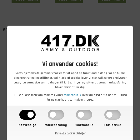
Andre kunder købte også
Vi anvender cookies!
Vores hjemmeside gemmer cookies for at opnå en funktionel side og for at huske
dine foretrukne indstillinger. Ved hjælp af cookies laver vi statistikker og analyserer
besøg på vores side, som bidrager til forbedringer, og sikrer at vores markedsføring
199,00
DKK
289,00
DKK
199,00
DKK
bliver relevant for dig.
Poncho Liner,
Carinthia
Poncho Liner,
210 x 150 cm,
kompressionspose,
210 x 150 cm,
Du kan læse mere om cookies i vores
cookiepolitik
, hvor du også altid har mulighed
Sort
Oliven, L
Oliven
for at trække dit samtykke tilbage.
På lager - Køb nu
På lager - Køb nu
På lager - Køb nu
Nødvendige
Markedsføring
Funktionelle
Statistiske
Vis/skjul cookie detaljer