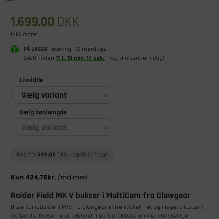
1.699,00
DKK
Inkl. moms
PÅ LAGER
levering 1-2 hverdage
Bestil inden
11
t
.
18
min
.
17
sek
.
– og vi afsender i dag!
Livvidde
Vælg variant
Vælg benlængde
Vælg variant
Køb for
699,00
DKK
- og få fri fragt!
Raider Field MK V bukser i MultiCam fra Clawgear
Disse kampbukser i MTS fra Clawgear er fremstillet i let og meget slidstærk
materiale. Bukserne er udstyret med 8 praktiske lommer i forskellige