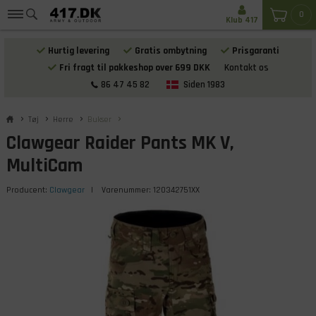
0
Klub 417
Hurtig levering
Gratis ombytning
Prisgaranti
Fri fragt til pakkeshop over 699 DKK
Kontakt os
86 47 45 82
Siden 1983
Tøj
Herre
Bukser
Clawgear Raider Pants MK V,
MultiCam
Producent:
Clawgear
| Varenummer:
120342751XX