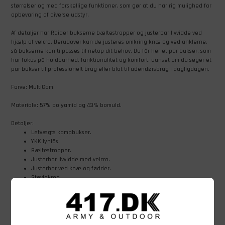
størrelser og med forskellige funktioner, som gør at du har rig mulighed for
opbevaring af diverse udstyr.
Af detaljer har Raider bukserne bæltestropper og justerbar livvidde ved
hjælp af velcro. Derudover kan de justeres omkring knæ og ved anklerne,
så bukserne kan tilpasses til netop dit behov. Du får her et par bukser, som
har fokus på holdbarhed, funktionalitet og komfort, uanset om du søger et
par bukser til professionelt brug eller blot til udendørsbrug i dagligdagen.
Farve: MultiCam.
Materiale: 57% polyamid og 43% bomuld.
Detaljer:
Letvægts kampbukser.
YKK lynlås.
Bæltestropper.
Justerbar livvidde med velcro.
Justerbar ved knæ og fødder.
Støvlekrog.
8 praktiske lommer i forskellige størrelse og funktioner.
NIR-godkendt for mindre synlighed med infrarød udstyr/lys.
Varen er ny.
Behandling: