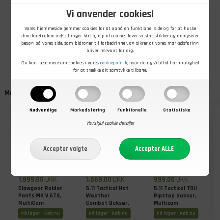
Vaskes ved 30°.
Vi anvender cookies!
Må tørretumbles ved lav varme.
Må stryges.
Vores hjemmeside gemmer cookies for at opnå en funktionel side og for at huske
dine foretrukne indstillinger. Ved hjælp af cookies laver vi statistikker og analyserer
Har du brug for hjælp til at finde den rigtige størrelse? Se vores
besøg på vores side, som bidrager til forbedringer, og sikrer at vores markedsføring
Størrelsesguide
.
bliver relevant for dig.
Du kan læse mere om cookies i vores
cookiepolitik
, hvor du også altid har mulighed
for at trække dit samtykke tilbage.
Måske er du også interesseret i
Nødvendige
Markedsføring
Funktionelle
Statistiske
Vis/skjul cookie detaljer
1.999,00
DKK
1.569,00
DKK
999,00
DKK
Clawgear Raider
5.11 Tactical Hot
5.11 Tactical TDU
Pants MK V ATS,
Weather
Ripstop bukser,
MultiCam
Combat Bukser,
Multicam
MultiCam
På lager - Køb nu
På lager - Køb nu
På lager - Køb nu