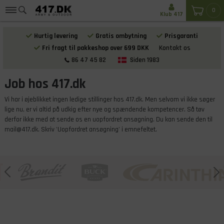
0
Klub 417
Hurtig levering
Gratis ombytning
Prisgaranti
Fri fragt til pakkeshop over 699 DKK
Kontakt os
86 47 45 82
Siden 1983
Job hos 417.dk
Vi har i øjeblikket ingen ledige stillinger hos 417.dk. Men selvom vi ikke søger
lige nu, er vi altid på udkig efter nye og spændende kompetencer. Så tøv
derfor ikke med at sende os en uopfordret ansøgning. Du kan sende den til
mail@417.dk. Skriv 'Uopfordret ansøgning' i emnefeltet.