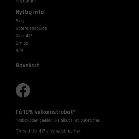
Prisgaranti
Nyttig info
Blog
Størrelsesguide
Klub 417
Om os
B2B
Gavekort
Få 10% velkomstrabat*
*Rabatkoden gælder ikke tilbuds- og outletvarer.
Tilmeld dig 417's nyhedsbrev her: