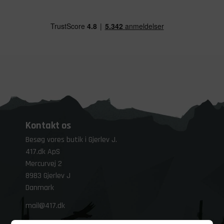
Kontakt os
Besøg vores butik i Gjerlev J.
417.dk ApS
Mercurvej 2
8983 Gjerlev J
Danmark
mail@417.dk
+45
86 47 45 82