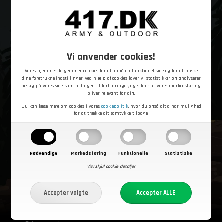
Åbningstider
Mandag
10.00 – 16.30
Tirsdag
10.00 – 16.30
Onsdag
10.00 – 16.30
Vi anvender cookies!
Torsdag
10.00 – 16.30
Fredag
10.00 – 16.30
Vores hjemmeside gemmer cookies for at opnå en funktionel side og for at huske
Lørdag
10.00 – 15.00
dine foretrukne indstillinger. Ved hjælp af cookies laver vi statistikker og analyserer
Søn- og helligdage
Lukket
besøg på vores side, som bidrager til forbedringer, og sikrer at vores markedsføring
bliver relevant for dig.
Det praktiske
Du kan læse mere om cookies i vores
cookiepolitik
, hvor du også altid har mulighed
for at trække dit samtykke tilbage.
Sådan handler du
FAQ
Cookiepolitik
Handelsbetingelser
Nødvendige
Markedsføring
Funktionelle
Statistiske
Fortrydelsesret
Vis/skjul cookie detaljer
Fortryd aftale
Betaling
Fragt og levering
Ombytning og returnering