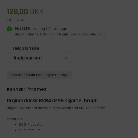
128,00
DKK
Inkl. moms
PÅ LAGER
levering 1-2 hverdage
Bestil inden
12
t
.
26
min
.
53
sek
.
– og vi afsender i dag!
Vælg størrelse
Vælg variant
Køb for
699,00
DKK
- og få fri fragt!
Orginal dansk M/84/M96 skjorte, brugt
Original skjorte fra dansk militær. Assorteret M/84 eller M/96.
Materiale:
65% Ployester.
35% bomuld.