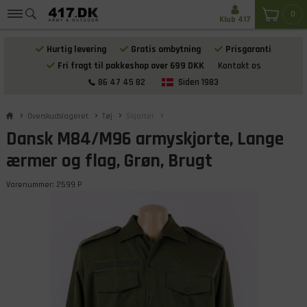
0
Klub 417
Hurtig levering
Gratis ombytning
Prisgaranti
Fri fragt til pakkeshop over 699 DKK
Kontakt os
86 47 45 82
Siden 1983
Overskudslageret
Tøj
Skjorter
Dansk M84/M96 armyskjorte, Lange
ærmer og flag, Grøn, Brugt
Varenummer:
2599 P