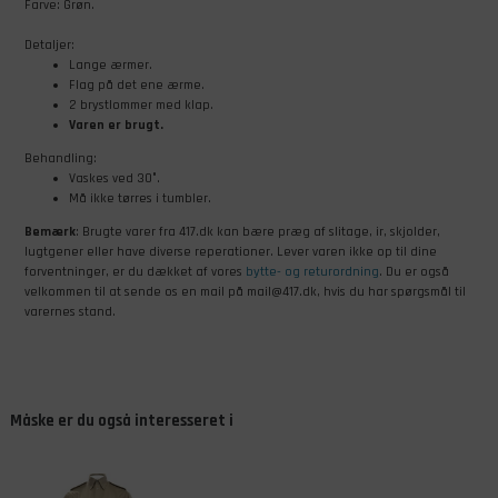
Farve: Grøn.
Detaljer:
Lange ærmer.
Flag på det ene ærme.
2 brystlommer med klap.
Varen er brugt.
Behandling:
Vaskes ved 30°.
Må ikke tørres i tumbler.
Bemærk
: Brugte varer fra 417.dk kan bære præg af slitage, ir, skjolder,
lugtgener eller have diverse reperationer. Lever varen ikke op til dine
forventninger, er du dækket af vores
bytte- og returordning
. Du er også
velkommen til at sende os en mail på mail@417.dk, hvis du har spørgsmål til
varernes stand.
Måske er du også interesseret i