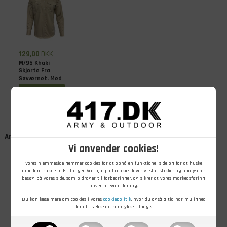
129,00
DKK
M/95 Khaki
Skjorte Fra
Søværnet, Med
Flag, Ubrugt
På lager - Køb nu
Andre kunder købte også
Vi anvender cookies!
Vores hjemmeside gemmer cookies for at opnå en funktionel side og for at huske
dine foretrukne indstillinger. Ved hjælp af cookies laver vi statistikker og analyserer
besøg på vores side, som bidrager til forbedringer, og sikrer at vores markedsføring
bliver relevant for dig.
Du kan læse mere om cookies i vores
cookiepolitik
, hvor du også altid har mulighed
for at trække dit samtykke tilbage.
99,00
DKK
69,00
DKK
198,00
DKK