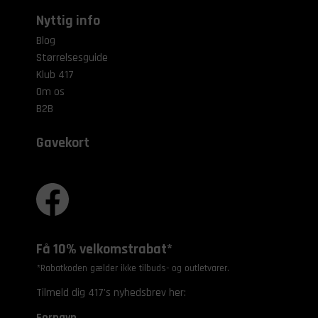
Nyttig info
Blog
Størrelsesguide
Klub 417
Om os
B2B
Gavekort
Få 10% velkomstrabat*
*Rabatkoden gælder ikke tilbuds- og outletvarer.
Tilmeld dig 417's nyhedsbrev her:
Fornavn