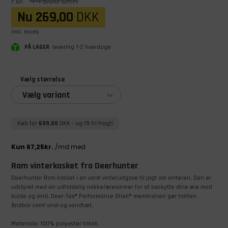
Før
449,00
DKK
Nu
269,00
DKK
Inkl. moms
PÅ LAGER
levering 1-2 hverdage
Vælg størrelse
Vælg variant
Køb for
699,00
DKK
- og få fri fragt!
Ram vinterkasket fra Deerhunter
Deerhunter Ram kasket i en varm vinterudgave til jagt om vinteren. Den er
udstyret med en udfoldelig nakke/ørevarmer for at beskytte dine øre mod
kulde og vind. Deer-Tex® Performance Shell® membranen gør hatten
åndbar samt vind-og vandtæt.
Materiale: 100% polyester trikot.