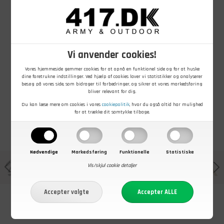
450,00
DKK
699,00
DKK
449,00
DKK
MJM Daffy 3
MJM Johnson
MJM Zwolle EL
Cotton
Wool Felt WR/
kasket i vokset
Vi anvender cookies!
sixpence
CR, Oliven
bomuld
På lager - Køb nu
På lager - Køb nu
Ikke på lager - Køb
Vores hjemmeside gemmer cookies for at opnå en funktionel side og for at huske
nu
dine foretrukne indstillinger. Ved hjælp af cookies laver vi statistikker og analyserer
besøg på vores side, som bidrager til forbedringer, og sikrer at vores markedsføring
bliver relevant for dig.
Du kan læse mere om cookies i vores
cookiepolitik
, hvor du også altid har mulighed
for at trække dit samtykke tilbage.
Nødvendige
Markedsføring
Funktionelle
Statistiske
Vis/skjul cookie detaljer