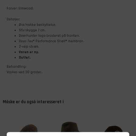
Farver: Elmwood.
Detaljer:
Øre/nakke beskyttelse.
Stiv skygge 7 cm.
Deerhunter logo broderet på fronten.
Deer-Tex® Performance Shell® membran.
2-vejs-stræk.
Varen er ny.
Outlet.
Behandling:
Vaskes ved 30 grader.
Måske er du også interesseret i