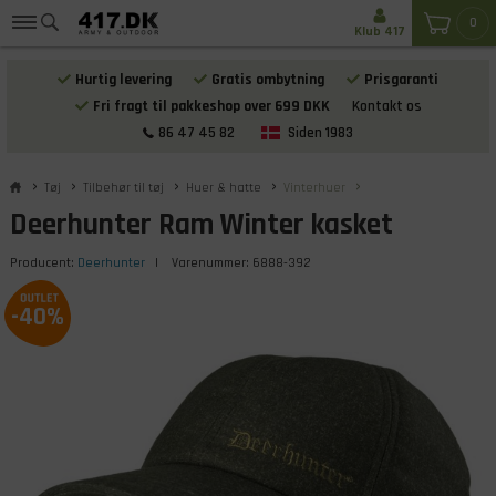
0
Klub 417
Hurtig levering
Gratis ombytning
Prisgaranti
Fri fragt til pakkeshop over 699 DKK
Kontakt os
86 47 45 82
Siden 1983
Tøj
Tilbehør til tøj
Huer & hatte
Vinterhuer
Deerhunter Ram Winter kasket
Producent:
Deerhunter
| Varenummer:
6888-392
-40%