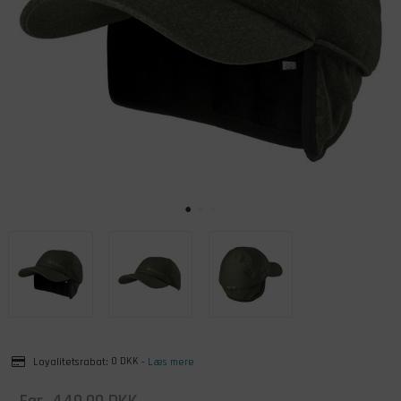
Loyalitetsrabat:
0 DKK
-
Læs mere