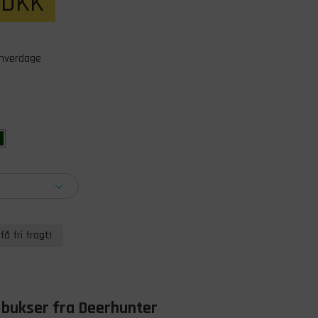
DKK
 hverdage
få fri fragt!
h bukser fra Deerhunter