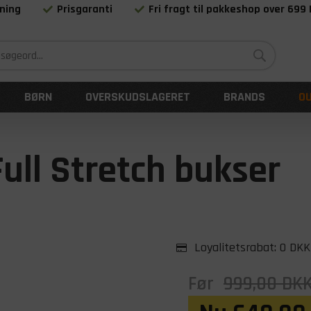
ning
Prisgaranti
Fri fragt til pakkeshop over 699
Siden 1983
BØRN
OVERSKUDSLAGERET
BRANDS
O
ull Stretch bukser
Loyalitetsrabat:
0 DKK
Før
999,00
DK