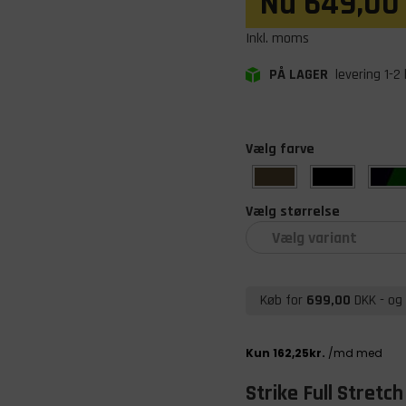
Nu
649,00
Inkl. moms
PÅ LAGER
levering 1-2
Vælg farve
Vælg størrelse
Vælg variant
Køb for
699,00
DKK
- og 
Strike Full Stretc