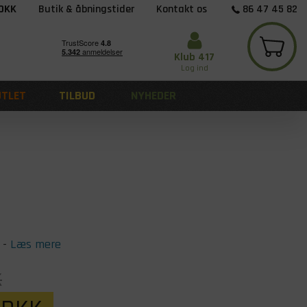
 DKK
Butik & åbningstider
Kontakt os
86 47 45 82
Klub 417
Log ind
UTLET
TILBUD
NYHEDER
-
Læs mere
K