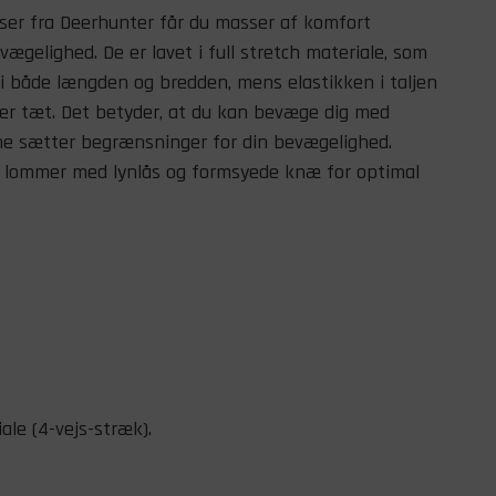
ukser fra Deerhunter får du masser af komfort
gelighed. De er lavet i full stretch materiale, som
 i både længden og bredden, mens elastikken i taljen
der tæt. Det betyder, at du kan bevæge dig med
ne sætter begrænsninger for din bevægelighed.
e lommer med lynlås og formsyede knæ for optimal
ale (4-vejs-stræk).