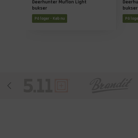
Deerhunter Muflon Light
Deerhu
bukser
bukser
På lager - Køb nu
På lage