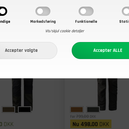
ndige
Markedsføring
Funktionelle
Stati
Vis/skjul cookie detaljer
- 38%
799,00
Før
DKK
0
DKK
Nu
498,00
DKK