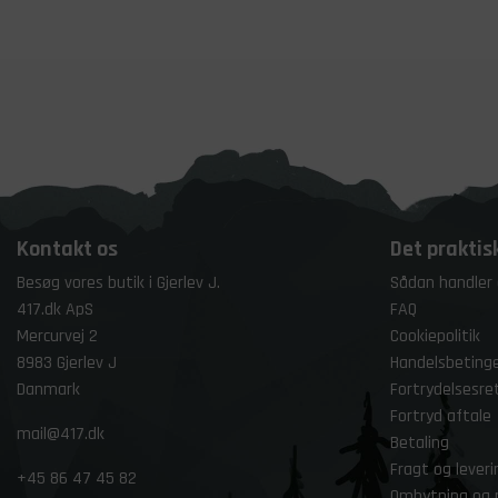
Kontakt os
Det praktis
Besøg vores butik i Gjerlev J.
Sådan handler
417.dk ApS
FAQ
Mercurvej 2
Cookiepolitik
8983 Gjerlev J
Handelsbetinge
Danmark
Fortrydelsesre
Fortryd aftale
mail@417.dk
Betaling
Fragt og leveri
+45
86 47 45 82
Ombytning og 