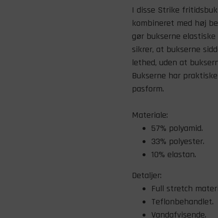
I disse Strike fritidsb
kombineret med høj bevæ
gør bukserne elastiske
sikrer, at bukserne sid
lethed, uden at bukser
Bukserne har praktisk
pasform.
Materiale:
57% polyamid.
33% polyester.
10% elastan.
Detaljer:
Full stretch materi
Teflonbehandlet.
Vandafvisende.