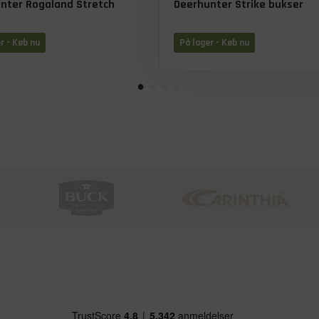
nter Rogaland Stretch
Deerhunter Strike bukser
r - Køb nu
På lager - Køb nu