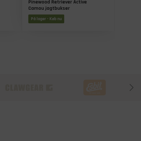
Pinewood Retriever Active
Pinewood
Camou jagtbukser
2.0 buks
På lager - Køb nu
På lager 