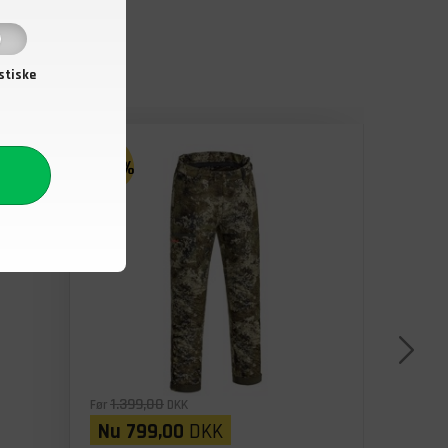
stiske
- 43%
1.399,00
Før
DKK
Nu
799,00
DKK
1.599,0