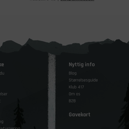
ke
Nyttig info
 du
Blog
Størrelsesguide
Klub 417
lser
Om os
t
B2B
Gavekort
ng
returnering