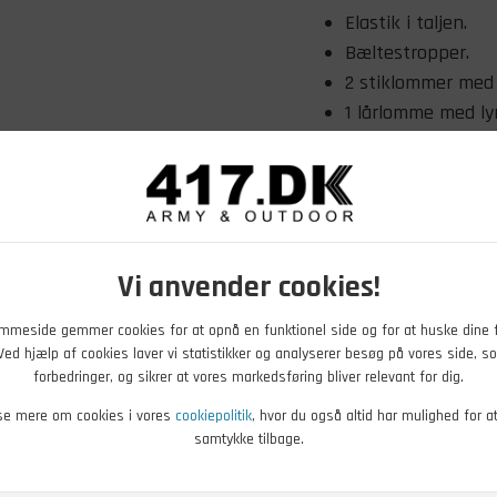
Elastik i taljen.
Bæltestropper.
2 stiklommer med 
1 lårlomme med ly
1 baglomme med l
Formsyede knæ.
Varen er ny.
Outlet.
Behandling:
Vi anvender cookies!
Vaskes ved 40 gra
mmeside gemmer cookies for at opnå en funktionel side og for at huske dine 
Skyllemiddel må 
. Ved hjælp af cookies laver vi statistikker og analyserer besøg på vores side, so
Vaskes separat.
forbedringer, og sikrer at vores markedsføring bliver relevant for dig.
Har du brug for hjælp ti
se mere om cookies i vores
cookiepolitik
, hvor du også altid har mulighed for a
samtykke tilbage.
vores
størrelsesguide
.