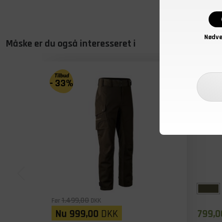
Nødve
Måske er du også interesseret i
- 33%
1.499,00
Før
DKK
Nu
999,00
DKK
799,0