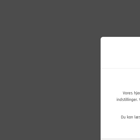
Vores hje
indstillinger
Du kan læ