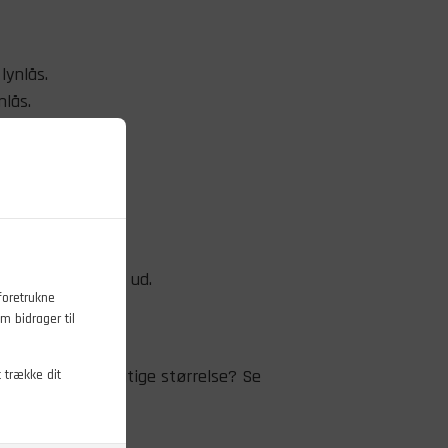
lynlås.
nlås.
ynlås.
der med vrangen ud.
foretrukne
ikke anvendes.
m bidrager til
l at finde den rigtige størrelse? Se
t trække dit