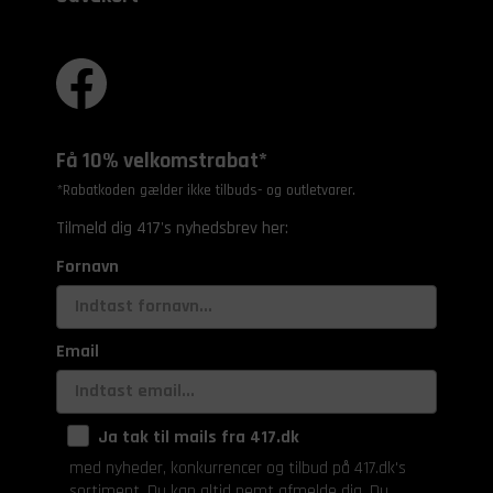
Få 10% velkomstrabat*
*Rabatkoden gælder ikke tilbuds- og outletvarer.
Tilmeld dig 417's nyhedsbrev her:
Fornavn
Email
Ja tak til mails fra 417.dk
med nyheder, konkurrencer og tilbud på 417.dk's
sortiment. Du kan altid nemt afmelde dig. Du