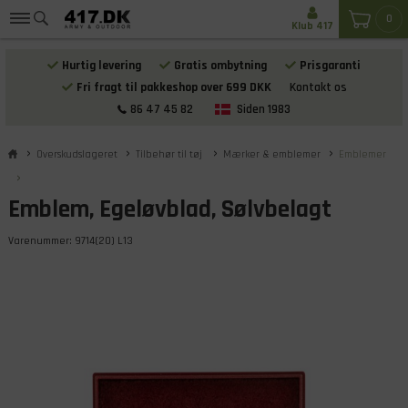
0
Klub 417
Hurtig levering
Gratis ombytning
Prisgaranti
Fri fragt til pakkeshop over 699 DKK
Kontakt os
86 47 45 82
Siden 1983
Overskudslageret
Tilbehør til tøj
Mærker & emblemer
Emblemer
Emblem, Egeløvblad, Sølvbelagt
Varenummer:
9714(20) L13