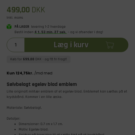
499,00
DKK
Inkl. moms
PÅ LAGER
levering 1-2 hverdage
Bestil inden
4
t
.
53
min
.
27
sek
.
– og vi afsender i dag!
Læg i kurv
Køb for
699,00
DKK
- og få fri fragt!
Sølvbelagt egeløv blad emblem
Lille originalt militær emblem af et egeløv blad. Emblemet kan sættes på et
krydsbånd. Kommer i en lille æske.
Materiale: Sølvbelagt.
Detaljer:
Dimensioner: 0,7 cm x 1,7 cm.
Motiv: Egeløv blad.
Spidser på bagsiden til at sætte fast på et krydsbånd.