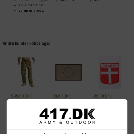
Æske medfølger.
Varen er brugt.
Andre kunder købte også
999,00
DKK
59,00
DKK
29,00
DKK
5.11 Tactical TDU
Clawgear velcro
Stofmærke,
Ripstop bukser,
mærke med EU
Danmarksflag
Multicam,
flag, Desert
med buet kant
M/Normal
På lager - Køb nu
På lager - Køb nu
På lager - Køb nu