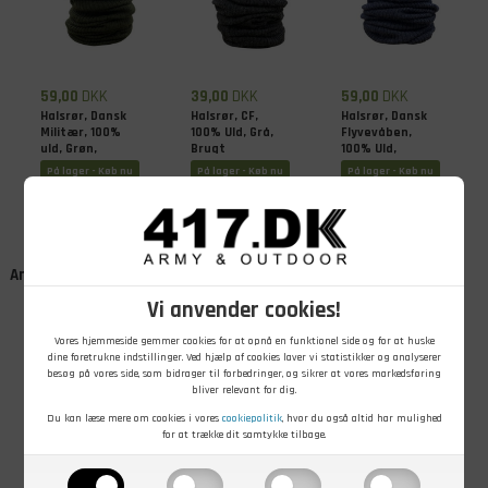
59,00
DKK
39,00
DKK
59,00
DKK
Halsrør, Dansk
Halsrør, CF,
Halsrør, Dansk
Militær, 100%
100% Uld, Grå,
Flyvevåben,
uld, Grøn,
Brugt
100% Uld,
Ubrugt
Blågrå, Ubrugt
På lager - Køb nu
På lager - Køb nu
På lager - Køb nu
Andre kunder købte også
Vi anvender cookies!
Vores hjemmeside gemmer cookies for at opnå en funktionel side og for at huske
dine foretrukne indstillinger. Ved hjælp af cookies laver vi statistikker og analyserer
besøg på vores side, som bidrager til forbedringer, og sikrer at vores markedsføring
bliver relevant for dig.
Du kan læse mere om cookies i vores
cookiepolitik
, hvor du også altid har mulighed
for at trække dit samtykke tilbage.
39,00
DKK
49,00
DKK
39,00
DKK
Halsrør, Dansk
Strikhue fra
Muffedisse