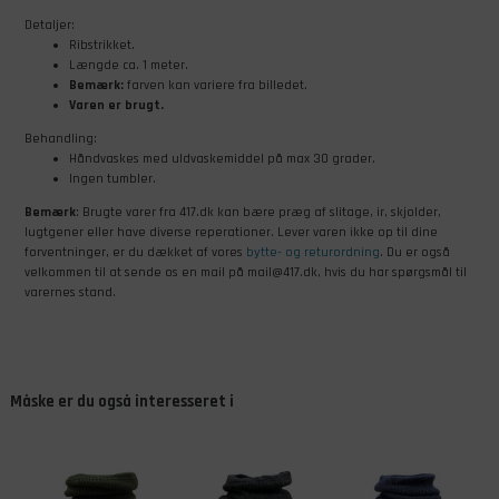
Detaljer:
Ribstrikket.
Længde ca. 1 meter.
Bemærk:
farven kan variere fra billedet.
Varen er brugt.
Behandling:
Håndvaskes med uldvaskemiddel på max 30 grader.
Ingen tumbler.
Bemærk
: Brugte varer fra 417.dk kan bære præg af slitage, ir, skjolder,
lugtgener eller have diverse reperationer. Lever varen ikke op til dine
forventninger, er du dækket af vores
bytte- og returordning
. Du er også
velkommen til at sende os en mail på mail@417.dk, hvis du har spørgsmål til
varernes stand.
Måske er du også interesseret i