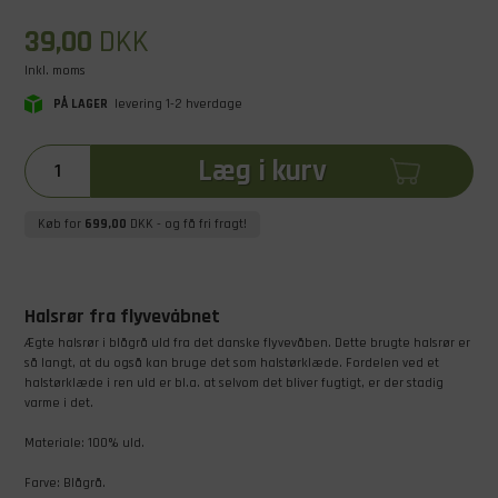
39,00
DKK
Inkl. moms
PÅ LAGER
levering 1-2 hverdage
Læg i kurv
Køb for
699,00
DKK
- og få fri fragt!
Halsrør fra flyvevåbnet
Ægte halsrør i blågrå uld fra det danske flyvevåben. Dette brugte halsrør er
så langt, at du også kan bruge det som halstørklæde. Fordelen ved et
halstørklæde i ren uld er bl.a. at selvom det bliver fugtigt, er der stadig
varme i det.
Materiale: 100% uld.
Farve: Blågrå.