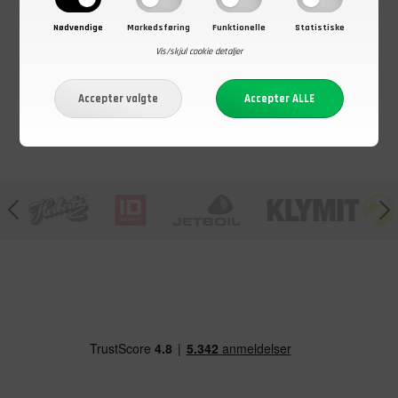
Militær, 100%
Dansk
M/89
uld, Grøn, Brugt
Civilforsvar, M
Nødvendige
Markedsføring
Funktionelle
Statistiske
På lager - Køb nu
På lager - Køb nu
På lager - Køb nu
Vis/skjul cookie detaljer