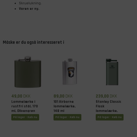
Skruelukning.
Varen er ny.
Måske er du også interesseret i
49,00
DKK
89,00
DKK
239,00
DKK
Lommelærke i
101 Airborne
Stanley Classic
rustfri stål, 170
lommelærke,
Flask
ml, Olivengrøn
148 ml
lommelærke,
0,23 liter,
På lager - Køb nu
På lager - Køb nu
På lager - Køb nu
Hammertone
Green