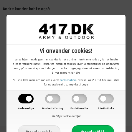
Andre kunder købte også
Vi anvender cookies!
Vores hjemmeside gemmer cookies for at opnå en funktionel side og for at huske
99,00
DKK
49,00
DKK
dine foretrukne indstillinger. Ved hjælp af cookies laver vi statistikker og analyserer
Jerrycan-
Webbing bælte
besøg på vores side, som bidrager til forbedringer, og sikrer at vores markedsføring
lommelærke i
med
bliver relevant for dig.
rustfri stål, 170
kromspænde, 3
ml
x 130 cm, Grøn
Du kan læse mere om cookies i vores
cookiepolitik
, hvor du også altid har mulighed
På lager - Køb nu
På lager - Køb nu
for at trække dit samtykke tilbage.
Nødvendige
Markedsføring
Funktionelle
Statistiske
Vis/skjul cookie detaljer