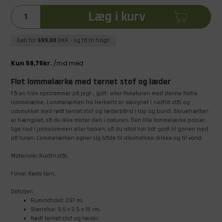
Læg i kurv
Køb for
699,00
DKK
- og få fri fragt!
Flot lommelærke med ternet stof og læder
Få en frisk opstrammer på jagt-, golf- eller fisketuren med denne flotte
lommelærke. Lommelærken fra Herbertz er designet i rustfrit stål og
udsmykket med rødt ternet stof og læderbånd i top og bund. Skruehætten
er hængslet, så du ikke mister den i naturen. Den lille lommelærke passer
lige ned i jakkelommen eller tasken, så du altid har lidt godt til ganen med
på turen. Lommelærken egner sig både til alkoholiske drikke og til vand.
Materiale: Rustfri stål.
Farve: Røde tern.
Detaljer:
Rumindhold: 237 ml.
Størrelse: 9,5 x 2,5 x 15 cm.
Rødt ternet stof og læder.