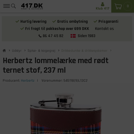
0
Klub 417
Hurtig levering
Gratis ombytning
Prisgaranti
Fri fragt til pakkeshop over 699 DKK
Kontakt os
86 47 45 82
Siden 1983
Udstyr
Spise- & kogegrej
Drikkedunke & drikkesystemer
Herbertz lommelærke med rødt
ternet stof, 237 ml
Producent:
Herbertz
| Varenummer:
545118(9)L13C2