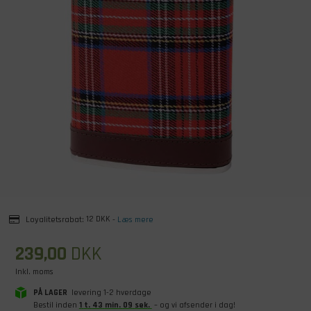
Loyalitetsrabat:
12 DKK
-
Læs mere
239,00
DKK
Inkl. moms
PÅ LAGER
levering 1-2 hverdage
Bestil inden
1
t
.
43
min
.
08
sek
.
– og vi afsender i dag!