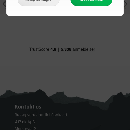
Kontakt os
Besøg vores butik i Gjerlev J.
417.dk ApS
Mercurvej 2