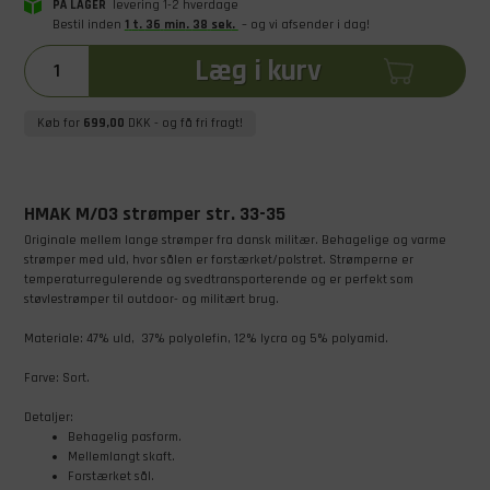
PÅ LAGER
levering 1-2 hverdage
Bestil inden
1
t
.
36
min
.
37
sek
.
– og vi afsender i dag!
Læg i kurv
Køb for
699,00
DKK
- og få fri fragt!
HMAK M/03 strømper str. 33-35
Originale mellem lange strømper fra dansk militær. Behagelige og varme
strømper med uld, hvor sålen er forstærket/polstret. Strømperne er
temperaturregulerende og svedtransporterende og er perfekt som
støvlestrømper til outdoor- og militært brug.
Materiale: 47% uld, 37% polyolefin, 12% lycra og 5% polyamid.
Farve: Sort.
Detaljer:
Behagelig pasform.
Mellemlangt skaft.
Forstærket sål.