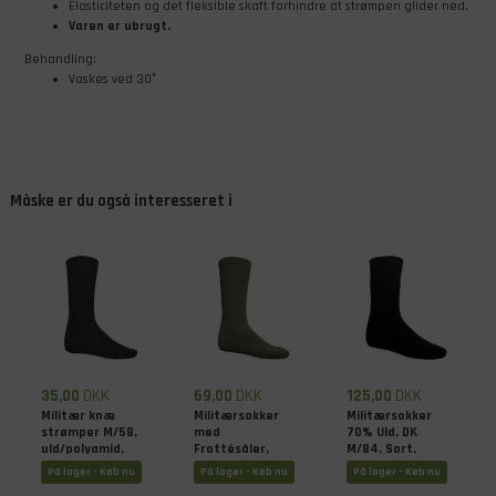
Elasticiteten og det fleksible skaft forhindre at strømpen glider ned.
Varen er ubrugt.
Behandling:
Vaskes ved 30°
Måske er du også interesseret i
35,00
DKK
69,00
DKK
125,00
DKK
Militær knæ
Militærsokker
Militærsokker
strømper M/58,
med
70% Uld, DK
uld/polyamid,
Frottésåler,
M/84, Sort,
Sorte, Ubrugte
Grøn, Ubrugt
Ubrugt
På lager - Køb nu
På lager - Køb nu
På lager - Køb nu