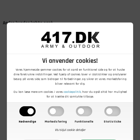
Andre kunder købte også
Vi anvender cookies!
Vores hjemmeside gemmer cookies for at opnå en funktionel side og for at huske
dine foretrukne indstillinger. Ved hjælp af cookies laver vi statistikker og analyserer
199,00
DKK
79,00
DKK
149,00
DKK
besøg på vores side, som bidrager til forbedringer, og sikrer at vores markedsføring
Forsvarets
Militær
Alpin
bliver relevant for dig.
Termo
underbukser
skiundertrøje, L
Du kan læse mere om cookies i vores
cookiepolitik
, hvor du også altid har mulighed
undertrøje, Høj
M/58, Jens Lyn,
for at trække dit samtykke tilbage.
hals, M
Brugt, M
På lager - Køb nu
På lager - Køb nu
På lager - Køb nu
Nødvendige
Markedsføring
Funktionelle
Statistiske
Vis/skjul cookie detaljer