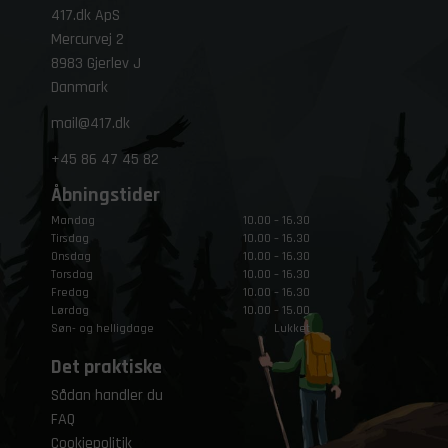
417.dk ApS
Mercurvej 2
8983 Gjerlev J
Danmark
mail@417.dk
+45
86 47 45 82
Åbningstider
Mandag
10.00 – 16.30
Tirsdag
10.00 – 16.30
Onsdag
10.00 – 16.30
Torsdag
10.00 – 16.30
Fredag
10.00 – 16.30
Lørdag
10.00 – 15.00
Søn- og helligdage
Lukket
Det praktiske
Sådan handler du
FAQ
Cookiepolitik