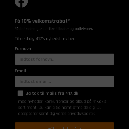
Få 10% velkomstrabat*
*Rabatkoden gælder ikke tilbuds- og outletvarer.
Tilmeld dig 417's nyhedsbrev her:
Fornavn
Email
Ja tak til mails fra 417.dk
med nyheder, konkurrencer og tilbud på 417.dk's
sortiment. Du kan altid nemt afmelde dig. Du
accepterer samtidig vores privatlivspolitik.