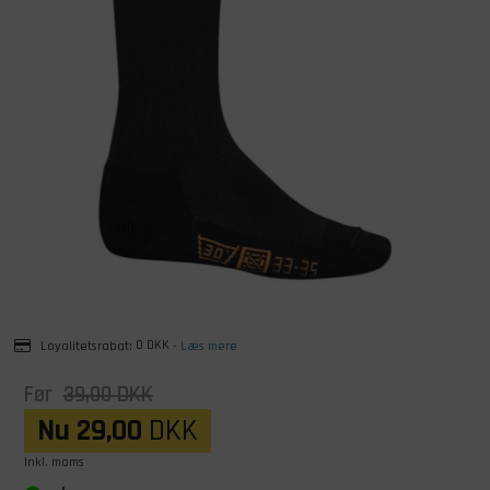
Loyalitetsrabat:
0 DKK
-
Læs mere
Før
39,00
DKK
Nu
29,00
DKK
Inkl. moms