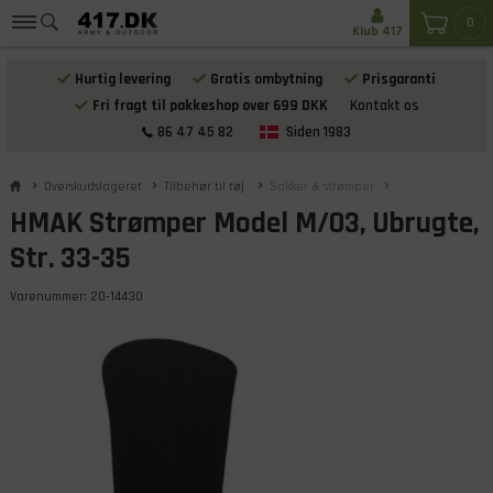
0
Klub 417
Hurtig levering
Gratis ombytning
Prisgaranti
Fri fragt til pakkeshop over 699 DKK
Kontakt os
86 47 45 82
Siden 1983
Overskudslageret
Tilbehør til tøj
Sokker & strømper
HMAK Strømper Model M/03, Ubrugte,
Str. 33-35
Varenummer:
20-14430