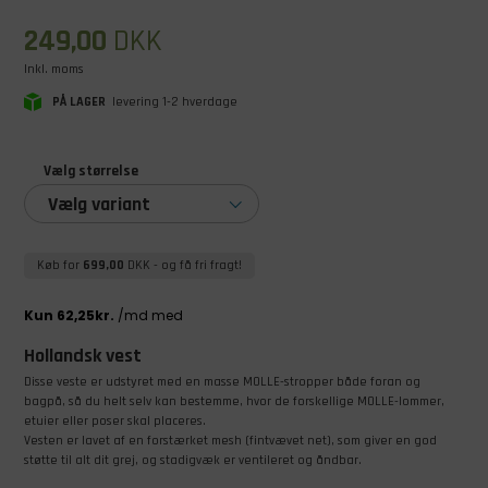
249,00
DKK
Inkl. moms
PÅ LAGER
levering 1-2 hverdage
Vælg størrelse
Vælg variant
Køb for
699,00
DKK
- og få fri fragt!
Hollandsk vest
Disse veste
er udstyret med en masse MOLLE-stropper både foran og
bagpå, så du helt selv kan bestemme, hvor de forskellige MOLLE-lommer,
etuier eller poser skal placeres.
​Vesten er lavet af en forstærket mesh (fintvævet net), som giver en god
støtte til alt dit grej, og stadigvæk er ventileret og åndbar.