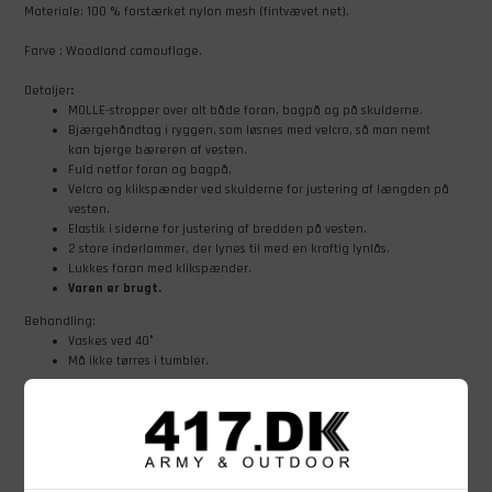
Materiale: 100 % forstærket nylon mesh (fintvævet net).
Farve : Woodland camouflage.
Detaljer
:
MOLLE-stropper over alt både foran, bagpå og på skulderne.
Bjærgehåndtag i ryggen, som løsnes med velcro, så man nemt
kan bjerge bæreren af vesten
.
Fuld netfor foran og bagpå,
Velcro og klikspænder ved skulderne for justering af længden på
vesten.
Elastik i siderne for justering af bredden på vesten.
2 store inderlommer, der lynes til med en kraftig lynlås.
Lukkes foran med klikspænder.
Varen er brugt.
Behandling:
Vaskes ved 40°
Må ikke tørres i tumbler.
Bemærk
: Brugte varer fra 417.dk kan bære præg af slitage eller skjolder.
Lever varen ikke op til dine forventninger, er du dækket af vores
bytte- og
returordning
. Du er også velkommen til at sende os en mail på mail@417.dk,
hvis du har spørgsmål til varernes stand.