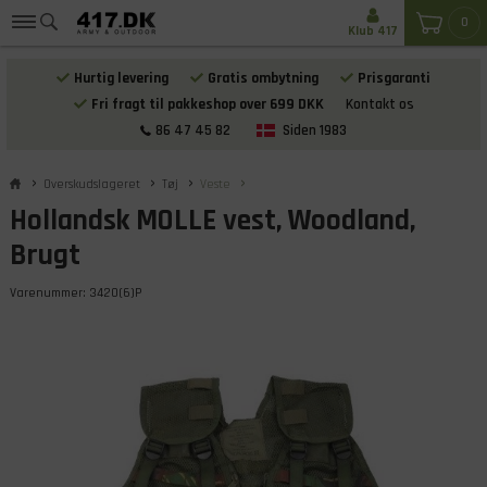
0
Klub 417
Hurtig levering
Gratis ombytning
Prisgaranti
Fri fragt til pakkeshop over 699 DKK
Kontakt os
86 47 45 82
Siden 1983
Overskudslageret
Tøj
Veste
Hollandsk MOLLE vest, Woodland,
Brugt
Varenummer:
3420(6)P