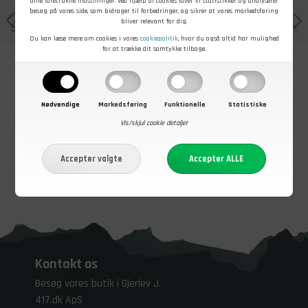
dine foretrukne indstillinger. Ved hjælp af cookies laver vi statistikker og analyserer
besøg på vores side, som bidrager til forbedringer, og sikrer at vores markedsføring
bliver relevant for dig.
Du kan læse mere om cookies i vores
cookiepolitik
, hvor du også altid har mulighed
for at trække dit samtykke tilbage.
Nødvendige
Markedsføring
Funktionelle
Statistiske
Vis/skjul cookie detaljer
Kontakt os
Besøg vores butik i Gjerlev J.
417.dk ApS