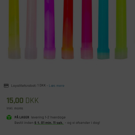
Loyalitetsrabat:
1 DKK
-
Læs mere
15,00
DKK
Inkl. moms
PÅ LAGER
levering 1-2 hverdage
Bestil inden
6
t
.
01
min
.
10
sek
.
– og vi afsender i dag!