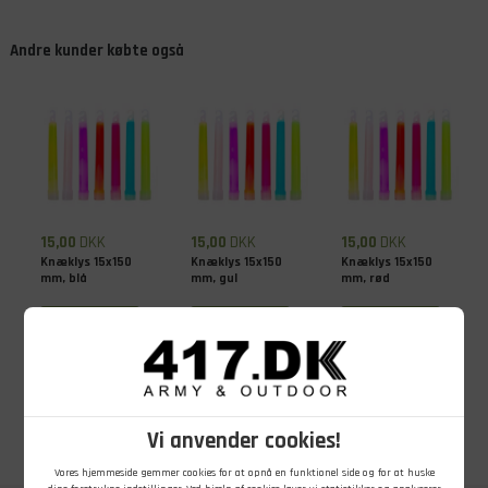
Andre kunder købte også
15,00
DKK
15,00
DKK
15,00
DKK
Knæklys 15x150
Knæklys 15x150
Knæklys 15x150
mm, blå
mm, gul
mm, rød
På lager - Køb nu
På lager - Køb nu
På lager - Køb nu
Vi anvender cookies!
Vores hjemmeside gemmer cookies for at opnå en funktionel side og for at huske