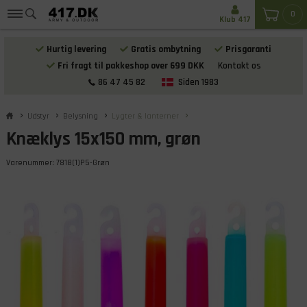
0
Klub 417
Hurtig levering
Gratis ombytning
Prisgaranti
Fri fragt til pakkeshop over 699 DKK
Kontakt os
86 47 45 82
Siden 1983
Udstyr
Belysning
Lygter & lanterner
Knæklys 15x150 mm, grøn
Varenummer:
7818(1)P5-Grøn