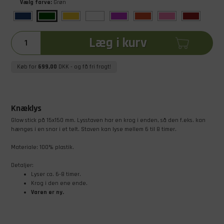
Vælg farve:
Grøn
Læg i kurv
Køb for
699,00
DKK
- og få fri fragt!
Knæklys
Glow stick på 15x150 mm. Lysstaven har en krog i enden, så den f.eks. kan
hænges i en snor i et telt. Staven kan lyse mellem 6 til 8 timer.
Materiale: 100% plastik.
Detaljer:
Lyser ca. 6-8 timer.
Krog i den ene ende.
Varen er ny.