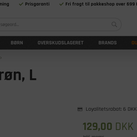
ning
Prisgaranti
Fri fragt til pakkeshop over 699
Siden 1983
BØRN
OVERSKUDSLAGERET
BRANDS
O
røn, L
Loyalitetsrabat:
6 DKK
129,00
DKK