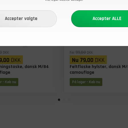
0
99,00
DKK
Før
DKK
9,00
DKK
Nu
79,00
DKK
ningstaske, dansk M/84
Feltflaske hylster, dansk M
flage
camouflage
r - Køb nu
På lager - Køb nu