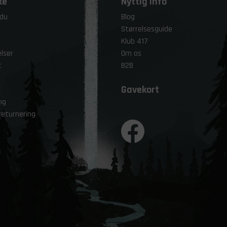
ke
Nyttig info
 du
Blog
Størrelsesguide
Klub 417
lser
Om os
t
B2B
Gavekort
ng
returnering