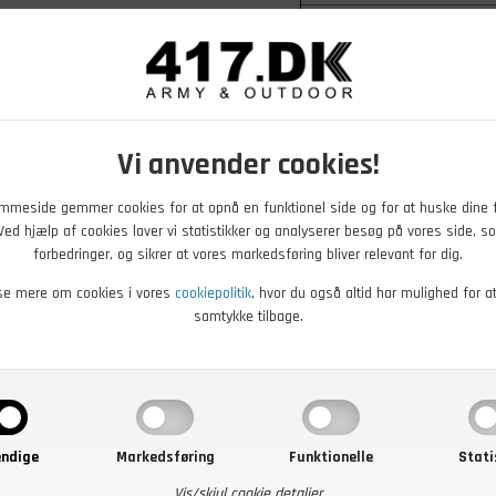
Max længde
Minimum længde
Bemærk:
Ubrugte varer 
Lever varen ikke op til
Vi anvender cookies!
returordning
. Du er og
hvis du har spørgsmål t
mmeside gemmer cookies for at opnå en funktionel side og for at huske dine 
. Ved hjælp af cookies laver vi statistikker og analyserer besøg på vores side, so
forbedringer, og sikrer at vores markedsføring bliver relevant for dig.
se mere om cookies i vores
cookiepolitik
, hvor du også altid har mulighed for a
samtykke tilbage.
- 20%
ndige
Markedsføring
Funktionelle
Stati
Vis/skjul cookie detaljer