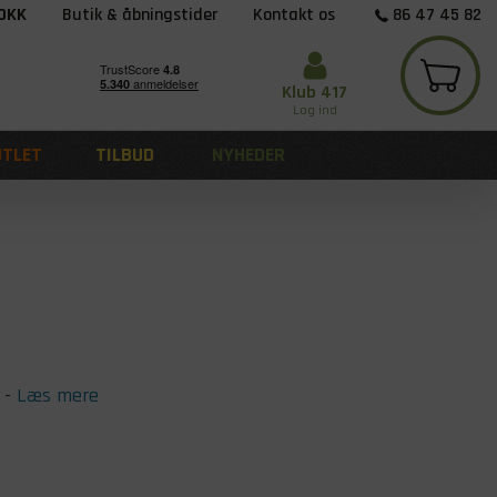
 DKK
Butik & åbningstider
Kontakt os
86 47 45 82
Klub 417
Log ind
UTLET
TILBUD
NYHEDER
-
Læs mere