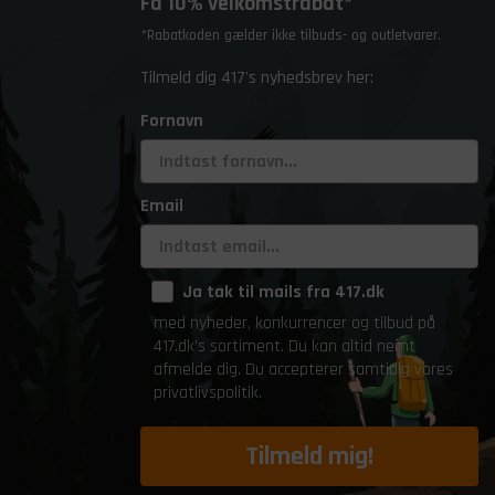
Få 10% velkomstrabat*
*Rabatkoden gælder ikke tilbuds- og outletvarer.
Tilmeld dig 417's nyhedsbrev her:
Fornavn
Email
Ja tak til mails fra 417.dk
med nyheder, konkurrencer og tilbud på
417.dk's sortiment. Du kan altid nemt
afmelde dig. Du accepterer samtidig vores
privatlivspolitik.
Tilmeld mig!