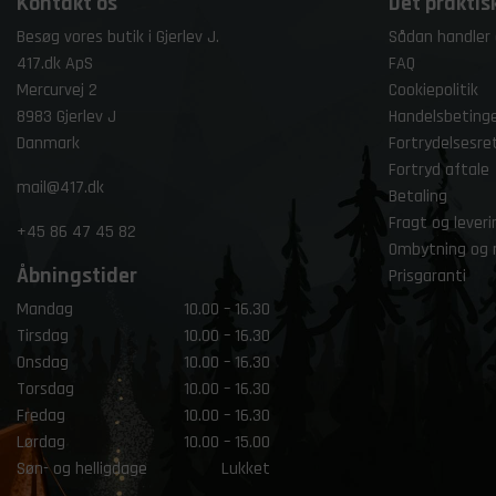
Kontakt os
Det praktis
Besøg vores butik i Gjerlev J.
Sådan handler
417.dk ApS
FAQ
Mercurvej 2
Cookiepolitik
8983 Gjerlev J
Handelsbetinge
Danmark
Fortrydelsesre
Fortryd aftale
mail@417.dk
Betaling
Fragt og leveri
+45
86 47 45 82
Ombytning og 
Åbningstider
Prisgaranti
Mandag
10.00 – 16.30
Tirsdag
10.00 – 16.30
Onsdag
10.00 – 16.30
Torsdag
10.00 – 16.30
Fredag
10.00 – 16.30
Lørdag
10.00 – 15.00
Søn- og helligdage
Lukket