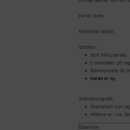
militærbælter som en de
Farve: Grøn.
Materiale: Nylon.
Detaljer:
Sort klikspænde.
2 metaløjer på ryg
Bæltebredde 56 
Varen er ny
.
Størrelsesguide:
Størrelsen kan re
Målene er i cm. De
Størrelse