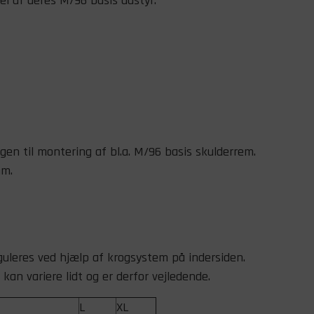
l af deres M/96 basis udstyr.
gen til montering af bl.a. M/96 basis skulderrem.
mm.
guleres ved hjælp af krogsystem på indersiden.
 kan variere lidt og er derfor vejledende.
L
XL