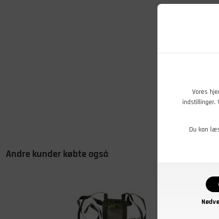
Vores hje
indstillinger
Du kan læ
Andre kunder købte også
- 20%
Nødve