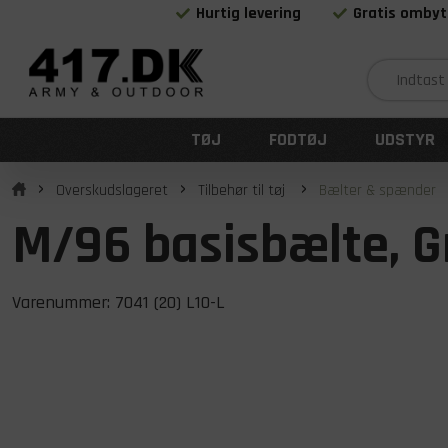
Hurtig levering
Gratis ombyt
TØJ
FODTØJ
UDSTYR
Overskudslageret
Tilbehør til tøj
Bælter & spænder
M/96 basisbælte, G
Varenummer:
7041 (20) L10-L