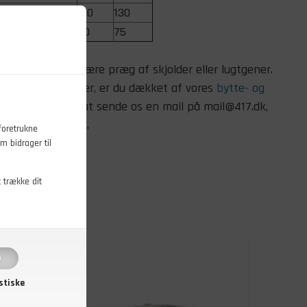
120
130
70
75
fra 417.dk kan bære præg af skjolder eller lugtgener.
 dine forventninger, er du dækket af vores
bytte- og
så velkommen til at sende os en mail på mail@417.dk,
il varernes stand.
foretrukne
m bidrager til
t trække dit
stiske