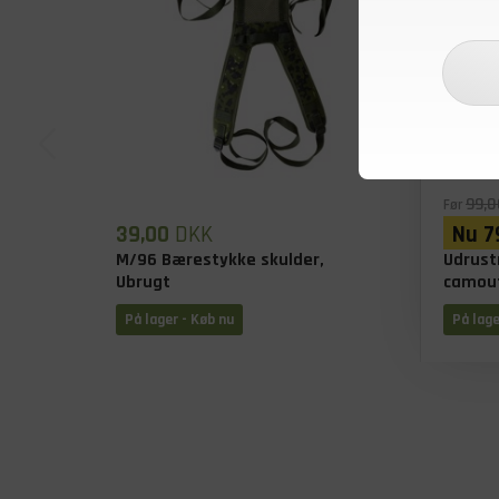
99,0
Før
39,00
DKK
Nu
7
M/96 Bærestykke skulder,
Udrust
Ubrugt
camou
På lager - Køb nu
På lage