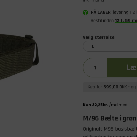
Inkl. moms
PÅ LAGER
levering 1-2
Bestil inden
12
t
.
59
m
Vælg størrelse
L
Læg
Køb for
699,00
DKK
- og 
M/96 Bælte i grøn
Originalt M96 basisbælt