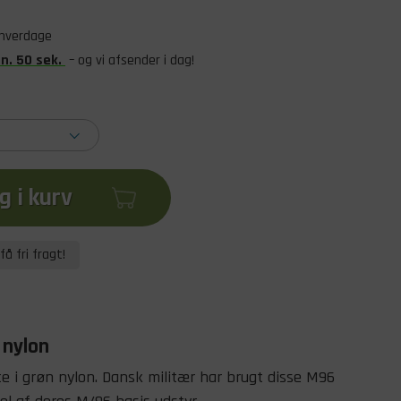
 hverdage
in
.
50
sek
.
– og vi afsender i dag!
 i kurv
få fri fragt!
 nylon
e i grøn nylon. Dansk militær har brugt disse M96