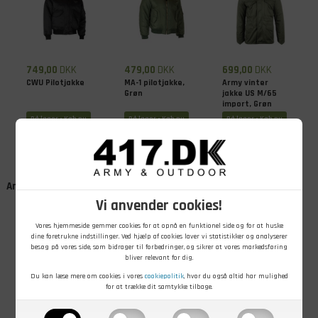
749,00
DKK
479,00
DKK
699,00
DKK
CWU Pilotjakke
MA-1 pilotjakke,
Army vinter
Grøn
jakke US M/65
import, Grøn
På lager - Køb nu
På lager - Køb nu
På lager - Køb nu
Andre kunder købte også
Vi anvender cookies!
Vores hjemmeside gemmer cookies for at opnå en funktionel side og for at huske
dine foretrukne indstillinger. Ved hjælp af cookies laver vi statistikker og analyserer
besøg på vores side, som bidrager til forbedringer, og sikrer at vores markedsføring
bliver relevant for dig.
Du kan læse mere om cookies i vores
cookiepolitik
, hvor du også altid har mulighed
for at trække dit samtykke tilbage.
125,00
DKK
479,00
DKK
250,00
DKK