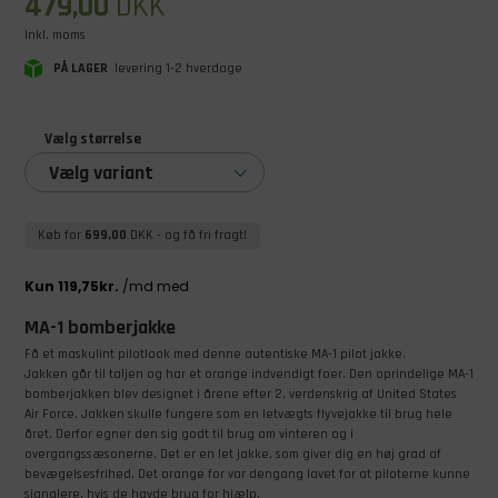
479,00
DKK
Inkl. moms
PÅ LAGER
levering 1-2 hverdage
Vælg størrelse
Vælg variant
Køb for
699,00
DKK
- og få fri fragt!
MA-1 bomberjakke
Få et maskulint pilotlook med denne autentiske MA-1 pilot jakke.
Jakken går til taljen og har et orange indvendigt foer. Den oprindelige MA-1
bomberjakken blev designet i årene efter 2. verdenskrig af United States
Air Force. Jakken skulle fungere som en letvægts flyvejakke til brug hele
året. Derfor egner den sig godt til brug om vinteren og i
overgangssæsonerne. Det er en let jakke, som giver dig en høj grad af
bevægelsesfrihed. Det orange for var dengang lavet for at piloterne kunne
signalere, hvis de havde brug for hjælp.