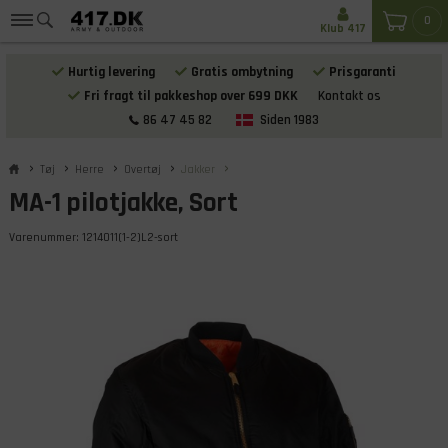
0
Klub 417
Hurtig levering
Gratis ombytning
Prisgaranti
Fri fragt til pakkeshop over 699 DKK
Kontakt os
86 47 45 82
Siden 1983
Tøj
Herre
Overtøj
Jakker
MA-1 pilotjakke, Sort
Varenummer:
1214011(1-2)L2-sort