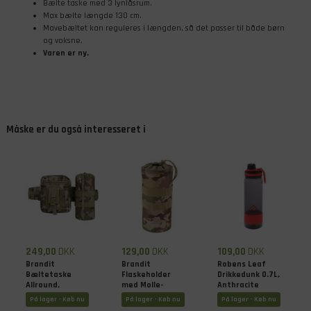
Bælte taske med 3 lynlåsrum.
Max bælte længde 130 cm.
Mavebæltet kan reguleres i længden, så det passer til både børn
og voksne.
Varen er ny.
Måske er du også interesseret i
249,00
DKK
129,00
DKK
109,00
DKK
Brandit
Brandit
Robens Leaf
Bæltetaske
Flaskeholder
Drikkedunk 0.7L,
Allround,
med Molle-
Anthracite
Tactical Camo
system, Tactical
På lager - Køb nu
På lager - Køb nu
På lager - Køb nu
Camo