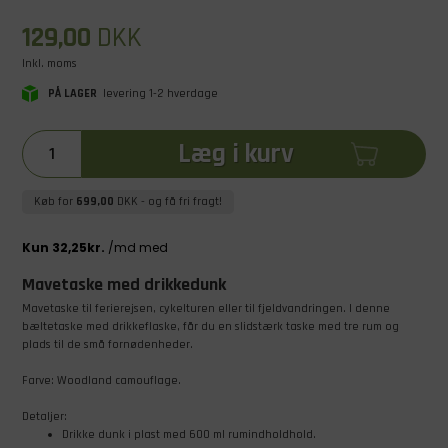
129,00
DKK
Inkl. moms
PÅ LAGER
levering 1-2 hverdage
Læg i kurv
Køb for
699,00
DKK
- og få fri fragt!
Mavetaske med drikkedunk
Mavetaske til ferierejsen, cykelturen eller til fjeldvandringen. I denne
bæltetaske med drikkeflaske, får du en slidstærk taske med tre rum og
plads til de små fornødenheder.
Farve: Woodland camouflage.
Detaljer:
Drikke dunk i plast med 600 ml rumindholdhold.