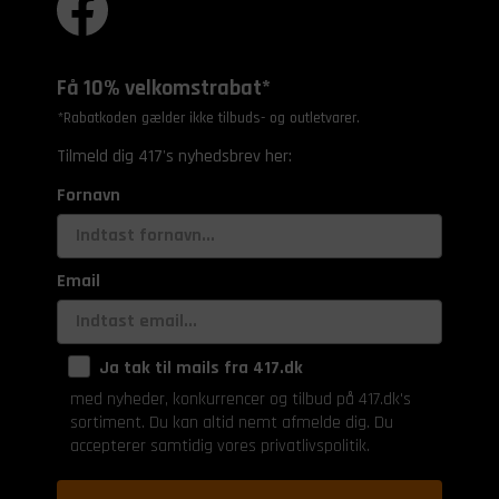
Få 10% velkomstrabat*
*Rabatkoden gælder ikke tilbuds- og outletvarer.
Tilmeld dig 417's nyhedsbrev her:
Fornavn
Email
Ja tak til mails fra 417.dk
med nyheder, konkurrencer og tilbud på 417.dk's
sortiment. Du kan altid nemt afmelde dig. Du
accepterer samtidig vores privatlivspolitik.