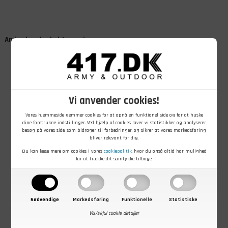
Andre kunder købte også
Vi anvender cookies!
Vores hjemmeside gemmer cookies for at opnå en funktionel side og for at huske
dine foretrukne indstillinger. Ved hjælp af cookies laver vi statistikker og analyserer
299,00
DKK
59,00
DKK
69,00
DKK
besøg på vores side, som bidrager til forbedringer, og sikrer at vores markedsføring
bliver relevant for dig.
101 Inc. Tactical
Army kasket til
Mil-Tec LED US
børne vest,
børn, Woodland
Vinkelhoved
Du kan læse mere om cookies i vores
cookiepolitik
, hvor du også altid har mulighed
Woodland
lommelygte i
for at trække dit samtykke tilbage.
camouflage,
På lager - Køb nu
På lager - Køb nu
På lager - Køb nu
Lille
Nødvendige
Markedsføring
Funktionelle
Statistiske
Vis/skjul cookie detaljer