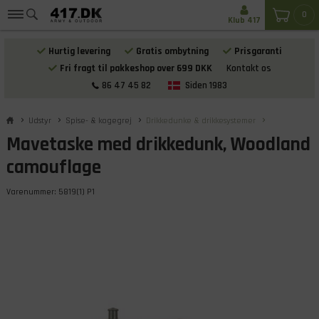
0
Klub 417
Hurtig levering
Gratis ombytning
Prisgaranti
Fri fragt til pakkeshop over 699 DKK
Kontakt os
86 47 45 82
Siden 1983
Udstyr
Spise- & kogegrej
Drikkedunke & drikkesystemer
Mavetaske med drikkedunk, Woodland
camouflage
Varenummer:
5819(1) P1