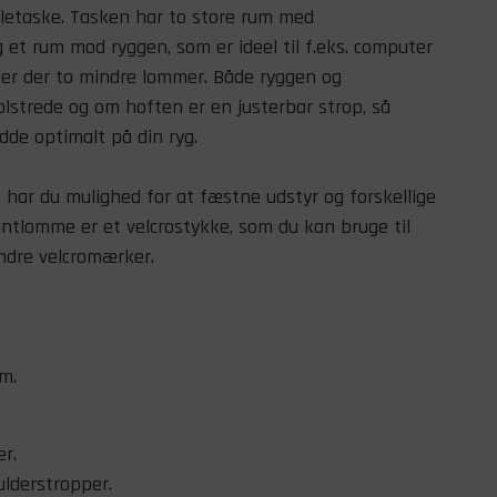
oletaske. Tasken har to store rum med
et rum mod ryggen, som er ideel til f.eks. computer
n er der to mindre lommer. Både ryggen og
lstrede og om hoften er en justerbar strop, så
dde optimalt på din ryg.
ar du mulighed for at fæstne udstyr og forskellige
ontlomme er et velcrostykke, som du kan bruge til
andre velcromærker.
m.
er.
ulderstropper.