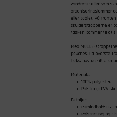
vandretur eller som sk
organiseringslommer og 
eller tablet. På fronte
skulderstropperne er po
tasken kommer til at si
Med MOLLE-stropperne h
pouches. På øverste fr
f.eks. navneskilt eller 
Materiale:
100% polyester.
Polstring: EVA-sku
Detaljer:
Rumindhold: 36 lit
Polstret ryg og sk