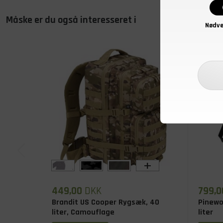
Måske er du også interesseret i
Nødve
+
449,00
DKK
799,0
Brandit US Cooper Rygsæk, 40
Pinewo
liter, Camouflage
liter