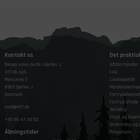
Kontakt os
Det praktis
Besøg vores butik i Gjerlev J.
Sådan handler
417.dk ApS
FAQ
Mercurvej 2
Cookiepolitik
8983 Gjerlev J
Handelsbetinge
Danmark
Fortrydelsesre
Fortryd aftale
mail@417.dk
Betaling
Fragt og leveri
+45
86 47 45 82
Ombytning og 
Åbningstider
Prisgaranti