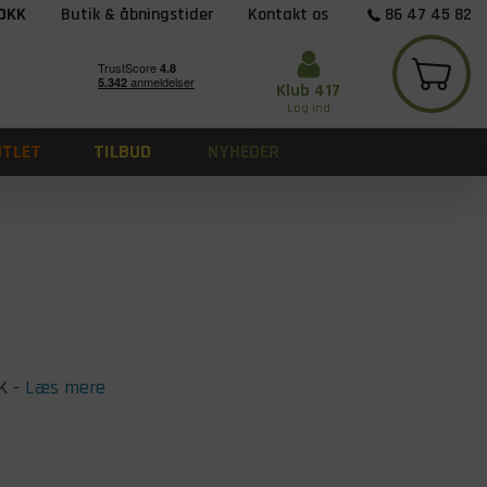
 DKK
Butik & åbningstider
Kontakt os
86 47 45 82
Klub 417
Log ind
UTLET
TILBUD
NYHEDER
K
-
Læs mere