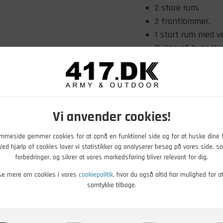
2 store rum.
2 frontlommer.
1 stort rum med v
D-ring på hver sku
Justerbar bæltest
MOLLE-stropper p
Velcroområde til 
Robust bærehånd
Vi anvender cookies!
Klikspænder på sid
Varen er ny.
mmeside gemmer cookies for at opnå en funktionel side og for at huske dine 
. Ved hjælp af cookies laver vi statistikker og analyserer besøg på vores side, so
Størrelse: 51 x 29 x 28 c
forbedringer, og sikrer at vores markedsføring bliver relevant for dig.
se mere om cookies i vores
cookiepolitik
, hvor du også altid har mulighed for a
Egenvægt: 1,45 kg.
samtykke tilbage.