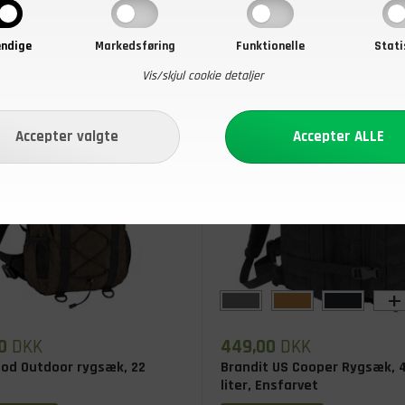
ndige
Markedsføring
Funktionelle
Stati
Vis/skjul cookie detaljer
+
0
DKK
449,00
DKK
od Outdoor rygsæk, 22
Brandit US Cooper Rygsæk, 
liter, Ensfarvet