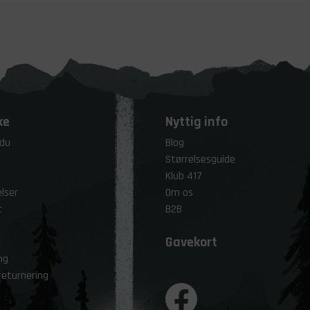
ke
Nyttig info
 du
Blog
Størrelsesguide
Klub 417
lser
Om os
t
B2B
Gavekort
ng
returnering