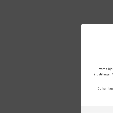
Vores hje
indstillinger
Du kan læ