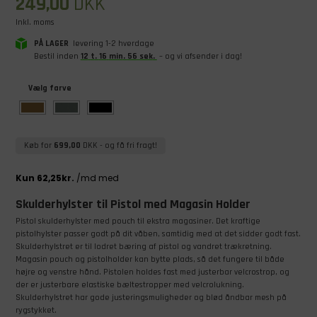
249,00
DKK
Inkl. moms
PÅ LAGER
levering 1-2 hverdage
Bestil inden
12
t
.
16
min
.
56
sek
.
– og vi afsender i dag!
Vælg farve
Køb for
699,00
DKK
- og få fri fragt!
Skulderhylster til Pistol med Magasin Holder
Pistol skulderhylster med pouch til ekstra magasiner. Det kraftige
pistolhylster passer godt på dit våben, samtidig med at det sidder godt fast.
Skulderhylstret er til lodret bæring af pistol og vandret trækretning.
Magasin pouch og pistolholder kan bytte plads, så det fungere til både
højre og venstre hånd. Pistolen holdes fast med justerbar velcrostrop, og
der er justerbare elastiske bæltestropper med velcrolukning.
Skulderhylstret har gode justeringsmuligheder og blød åndbar mesh på
rygstykket.