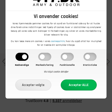
Lårhylster til
5.11 Tactical
pistol
Weapon Carrier
Vi anvender cookies!
På lager - Køb nu
På lager - Køb nu
Vores hjemmeside gemmer cookies for at opnå en funktionel side og for at huske
dine foretrukne indstillinger. Ved hjælp af cookies laver vi statistikker og analyserer
besøg på vores side, som bidrager til forbedringer, og sikrer at vores markedsføring
bliver relevant for dig.
Du kan læse mere om cookies i vores
cookiepolitik
, hvor du også altid har mulighed
for at trække dit samtykke tilbage.
Nødvendige
Markedsføring
Funktionelle
Statistiske
Vis/skjul cookie detaljer