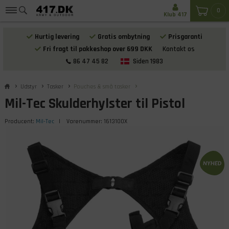
0
Klub 417
Hurtig levering
Gratis ombytning
Prisgaranti
Fri fragt til pakkeshop over 699 DKK
Kontakt os
86 47 45 82
Siden 1983
Udstyr
Tasker
Pouches & små tasker
Mil-Tec Skulderhylster til Pistol
Producent:
Mil-Tec
| Varenummer:
1613100X