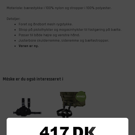
Materiale: bærestykke i 100% nylon og stropper i 100% polyester.
Detaljer:
Foret og åndbart mesh rygstykke.
Strop på pistolhylster og magasinhylster til fastgøring på bælte.
Passer til både højre og venstre hånd.
Justerbare skulderremme, sideremme og bæltestropper.
Varen er ny.
Måske er du også interesseret i
299,00
DKK
179,00
DKK