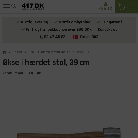
0
Klub 417
Hurtig levering
Gratis ombytning
Prisgaranti
Fri fragt til pakkeshop over 699 DKK
Kontakt os
86 47 45 82
Siden 1983
Udstyr
Grej
Knive & værktøjer
Økser
Økse i hærdet stål, 39 cm
Varenummer:
1510(15)B3