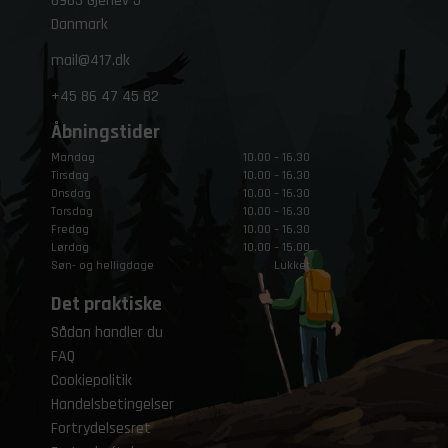
8983 Gjerlev J
Danmark
mail@417.dk
+45
86 47 45 82
Åbningstider
Mandag
10.00 – 16.30
Tirsdag
10.00 – 16.30
Onsdag
10.00 – 16.30
Torsdag
10.00 – 16.30
Fredag
10.00 – 16.30
Lørdag
10.00 – 15.00
Søn- og helligdage
Lukket
Det praktiske
Sådan handler du
FAQ
Cookiepolitik
Handelsbetingelser
Fortrydelsesret