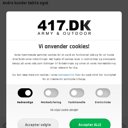
Andre kunder købte også
Vi anvender cookies!
299,00
DKK
249,00
DKK
99,00
DKK
Vores hjemmeside gemmer cookies for at opnå en funktionel side og for at huske
Stor økse i
Helko Werk
Mil-Tec
dine foretrukne indstillinger. Ved hjælp af cookies laver vi statistikker og analyserer
hærdet stål, 59
Slibesten til
foldesav, Sort
besøg på vores side, som bidrager til forbedringer, og sikrer at vores markedsføring
cm
økser
bliver relevant for dig.
På lager - Køb nu
På lager - Køb nu
På lager - Køb nu
Du kan læse mere om cookies i vores
cookiepolitik
, hvor du også altid har mulighed
for at trække dit samtykke tilbage.
Nødvendige
Markedsføring
Funktionelle
Statistiske
Vis/skjul cookie detaljer