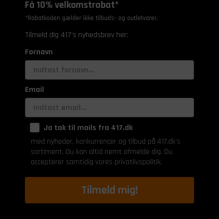
Få 10% velkomstrabat*
*Rabatkoden gælder ikke tilbuds- og outletvarer.
Tilmeld dig 417's nyhedsbrev her:
Fornavn
Email
Ja tak til mails fra 417.dk
med nyheder, konkurrencer og tilbud på 417.dk's
sortiment. Du kan altid nemt afmelde dig. Du
accepterer samtidig vores privatlivspolitik.
Tilmeld mig!