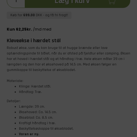
Læg i kurv
Køb for
699,00
DKK
- og få fri fragt!
Kløveøkse i hærdet stål
Robust økse, som du kan bruge til at hugge brænde eller lave
optændingspinde til bålet, når du er afsted på fjeldtur eller camping. Øksen
har et hoved i hærdet stål og et håndtag i træ. Hele øksen måler 39 cm i
længden og den har et øksehoved på 14,5 cm. Med øksen følger en
gummikappe til beskyttelse af øksebladet.
Materiale:
Klinge: Hærdet stål.
Håndtag: Træ.
Detaljer:
Længde: 39 cm.
Øksehoved: Ca. 14,5 cm.
Økseblad: Ca. 8,5 cm.
Kraftigt håndtag i træ.
Beskyttelseskappe til øksebladet.
Varen er ny.