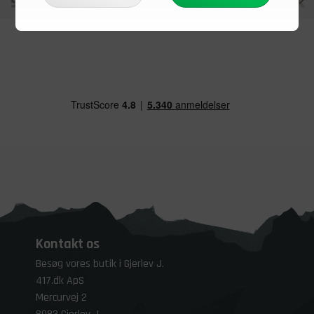
Kontakt os
Besøg vores butik i Gjerlev J.
417.dk ApS
Mercurvej 2