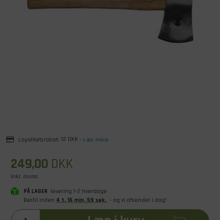
Loyalitetsrabat:
12 DKK
-
Læs mere
249,00
DKK
Inkl. moms
PÅ LAGER
levering 1-2 hverdage
Bestil inden
4
t
.
16
min
.
59
sek
.
– og vi afsender i dag!