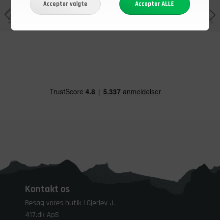
Kontakt os
Besøg vores butik i Gjerlev J.
417.dk ApS