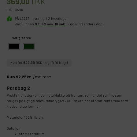
369,00
DKK
Inkl. moms
PÅ LAGER
levering 1-2 hverdage
Bestil inden
9
t
.
33
min
.
10
sek
.
– og vi afsender i dag!
Vælg farve
Køb for
699,00
DKK
- og få fri fragt!
Parabag 2
Praktisk pilottaske med metal-lukke på fronten, som er det samme som
bruges på rigtige faldskærmsrygsække. Tasken har et stort centerrum samt
4 udvendige lommer.
Materiale: 100% Nylon.
Detaljer:
Stort centerrum.