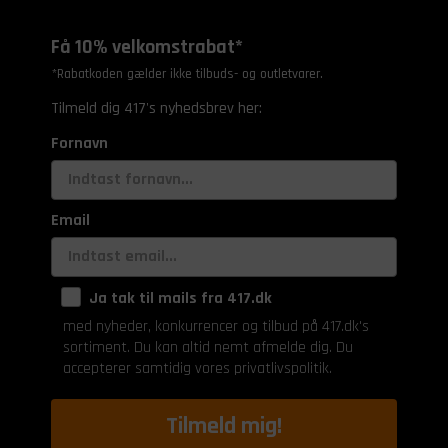
Få 10% velkomstrabat*
*Rabatkoden gælder ikke tilbuds- og outletvarer.
Tilmeld dig 417's nyhedsbrev her:
Fornavn
Email
Ja tak til mails fra 417.dk
med nyheder, konkurrencer og tilbud på 417.dk's
sortiment. Du kan altid nemt afmelde dig. Du
accepterer samtidig vores privatlivspolitik.
Tilmeld mig!