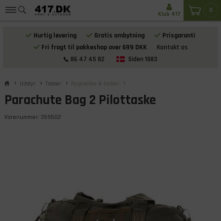
0
Klub 417
Hurtig levering
Gratis ombytning
Prisgaranti
Fri fragt til pakkeshop over 699 DKK
Kontakt os
86 47 45 82
Siden 1983
Udstyr
Tasker
Rygsække & tasker
Parachute Bag 2 Pilottaske
Varenummer:
359502