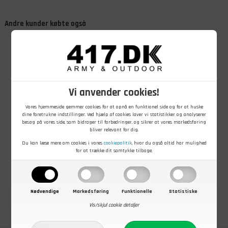
Andre kunder købte også
Vi anvender cookies!
Vores hjemmeside gemmer cookies for at opnå en funktionel side og for at huske
149,00
DKK
299,00
DKK
129,00
DKK
dine foretrukne indstillinger. Ved hjælp af cookies laver vi statistikker og analyserer
Armystar T-
Bushcamp
Baseball cap
besøg på vores side, som bidrager til forbedringer, og sikrer at vores markedsføring
shirt WW II,
Militær
"ARMY 1775"
bliver relevant for dig.
Grøn, L
Sportstaske,
Stone washed,
Du kan læse mere om cookies i vores
cookiepolitik
, hvor du også altid har mulighed
Tactical Camo
Woodland
På lager - Køb nu
På lager - Køb nu
På lager - Køb nu
for at trække dit samtykke tilbage.
Nødvendige
Markedsføring
Funktionelle
Statistiske
Vis/skjul cookie detaljer