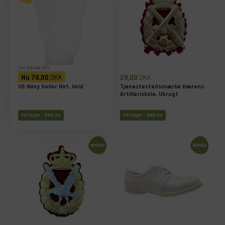
Før
99,00
DKK
Nu
79,00
DKK
29,00
DKK
US Navy Sailor Hat, Hvid
Tjenestestedsmærke Hærens
Artilleriskole, Ubrugt
På lager - Køb nu
På lager - Køb nu