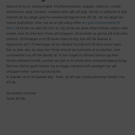
Hvad end du er outdoornørd, friluftsmenneske, spejder, veteran, soldat,
politimand, vagt, vandrer, campist eller går på jagt, så har vi udstyret til dig!
Uanset om du søger grej fra overskudslageret hos 417.dk, om du søger en
masse jagtudstyr, eller om du er på udkig efter
en god outdoorjakke til
børn
, så finder du det her hos os. Og skulle du lede efter militær udstyr eller
andet, som du ikke kan finde på shoppen, så kontakt os gerne på mail eller
telefon, så forsøger vi at få varen hjem til dig. Hos 417.dk leverer vi
lagervarer på 1-2 hverdage, så du derved hurtigt kan få dine varer hjem.
Der er ikke det, du ikke kan finde blandt de tusindvis af produkter, som
sortimentet hos 417.dk består af. Vi har noget til ethvert behov og ikke
mindst ethvert formål, uanset om det er til privat eller erhvervsmæssig brug.
Det kan derfor godt betale sig at kigge nærmere på udvalget her på
shoppen eller i vores fysiske butik.
Vi glæder os til at hjælpe dig – husk, at dit nye outdooreventyr starter hos
417.dk.
De bedste hilsener
Team 417.dk.