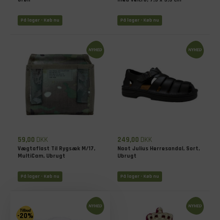
På lager - Køb nu
På lager - Køb nu
59,00
DKK
249,00
DKK
Vægtaflast Til Rygsæk M/17,
Naot Julius Herresandal, Sort,
MultiCam, Ubrugt
Ubrugt
På lager - Køb nu
På lager - Køb nu
-20%