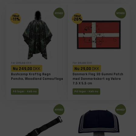
-11%
-26%
Før
279,00
DKK
Før
39,00
DKK
Nu
249,00
DKK
Nu
29,00
DKK
Bushcamp Kraftig Regn
Danmark Flag 3D Gummi Patch
Poncho, Woodland Camouflage
med Danmarkskort og Velcro
7,5 X 5,5 cm
På lager - Køb nu
På lager - Køb nu