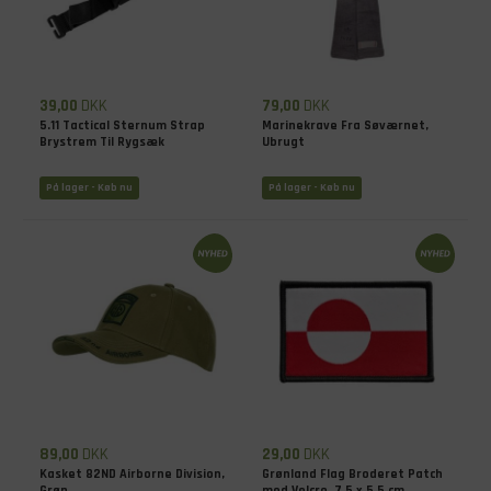
39,00
DKK
79,00
DKK
5.11 Tactical Sternum Strap
Marinekrave Fra Søværnet,
Brystrem Til Rygsæk
Ubrugt
På lager - Køb nu
På lager - Køb nu
89,00
DKK
29,00
DKK
Kasket 82ND Airborne Division,
Grønland Flag Broderet Patch
Grøn
med Velcro, 7,5 x 5,5 cm