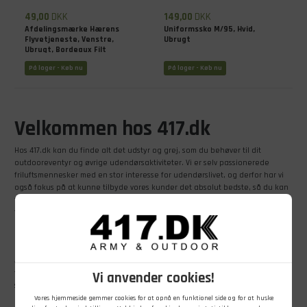
49,00
DKK
149,00
DKK
Afdelingsmærke Hærens
Uniformssko M/95, Hvid,
Flyvetjeneste, Venstre,
Ubrugt
Ubrugt, Bordeaux Filt
På lager - Køb nu
På lager - Køb nu
Velkommen hos 417.dk
Hos 417.dk kan du finde alt det udstyr og grej, som du behøver til dit
outdooreventyr og øvrige udendørsaktiviteter. Vi er selv passionerede
friluftsmennesker med en stor interesse for udendørslivet, og derfor har vi
også fokus på at kunne tilbyde vores kunder det absolut bedste, så du kan
få det maksimale ud af udelivet. Så gå endelig på opdagelse hos 417.dk og
find det, du skal bruge til dit næste eventyr.
Spændende sortiment hos 417.dk
417.dk tilbyder et stort og spændende udvalg af beklædning, udstyr og grej
til både mænd, kvinder og børn, som du kan kigge nærmere på her i vores
Vi anvender cookies!
shop. Du er også velkommen til at besøge vores butik, der befinder sig lidt
nord for Randers. Butikken er fyldt med grej fra ende til anden – og du kan
Vores hjemmeside gemmer cookies for at opnå en funktionel side og for at huske