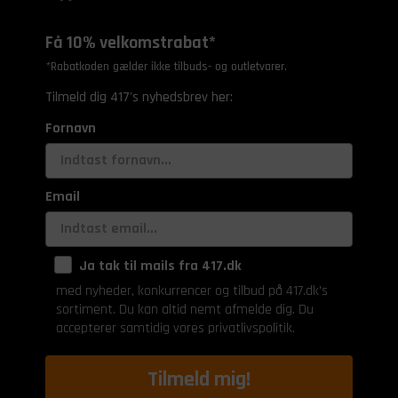
Få 10% velkomstrabat*
*Rabatkoden gælder ikke tilbuds- og outletvarer.
Tilmeld dig 417's nyhedsbrev her:
Fornavn
Email
Ja tak til mails fra 417.dk
med nyheder, konkurrencer og tilbud på 417.dk's
sortiment. Du kan altid nemt afmelde dig. Du
accepterer samtidig vores privatlivspolitik.
Tilmeld mig!