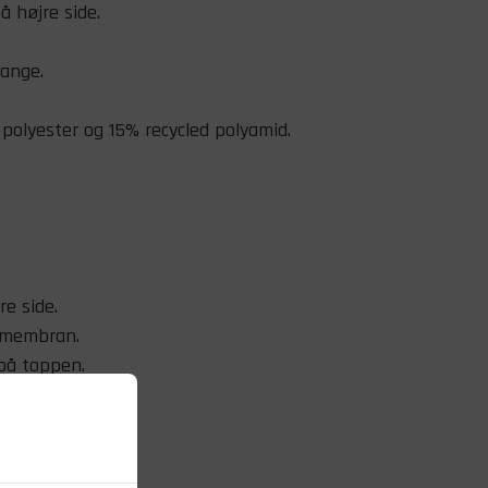
å højre side.
range.
 polyester og 15% recycled polyamid.
re side.
 membran.
 på toppen.
n med velcro.