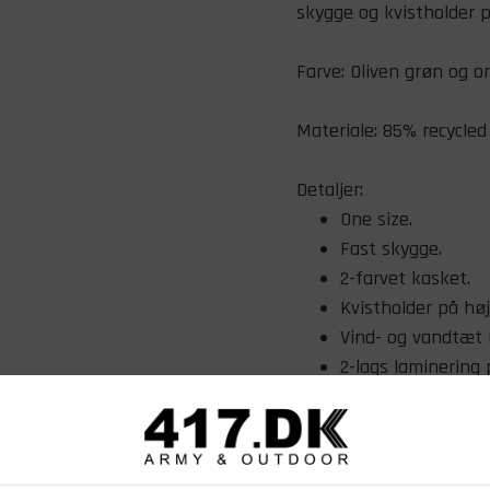
skygge og kvistholder p
Farve: Oliven grøn og o
Materiale: 85% recycled
Detaljer:
One size.
Fast skygge.
2-farvet kasket.
Kvistholder på høj
Vind- og vandtæt
2-lags laminering
Justerbar i nakke
Varen er ny.