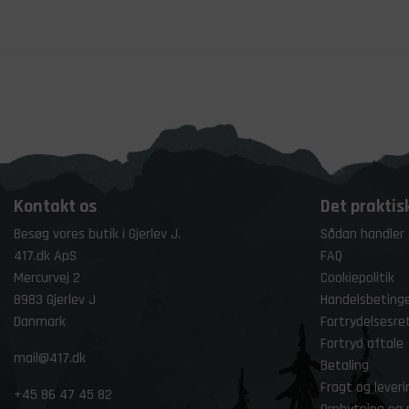
Kontakt os
Det praktis
Besøg vores butik i Gjerlev J.
Sådan handler
417.dk ApS
FAQ
Mercurvej 2
Cookiepolitik
8983 Gjerlev J
Handelsbetinge
Danmark
Fortrydelsesre
Fortryd aftale
mail@417.dk
Betaling
Fragt og leveri
+45
86 47 45 82