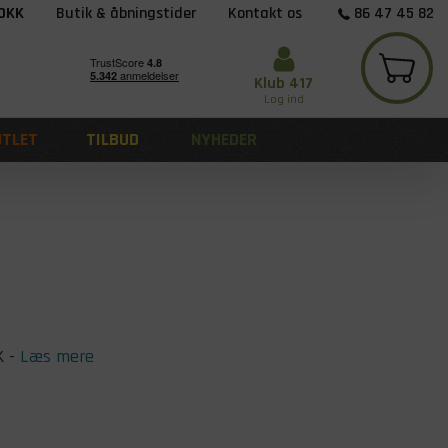
 DKK
Butik & åbningstider
Kontakt os
86 47 45 82
Klub 417
Log ind
UTLET
TILBUD
NYHEDER
K
-
Læs mere