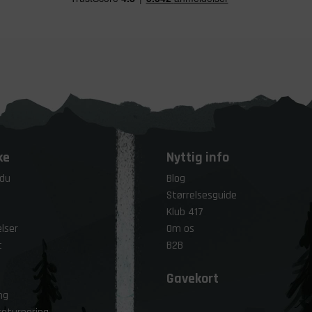
ke
Nyttig info
 du
Blog
Størrelsesguide
Klub 417
lser
Om os
t
B2B
Gavekort
ng