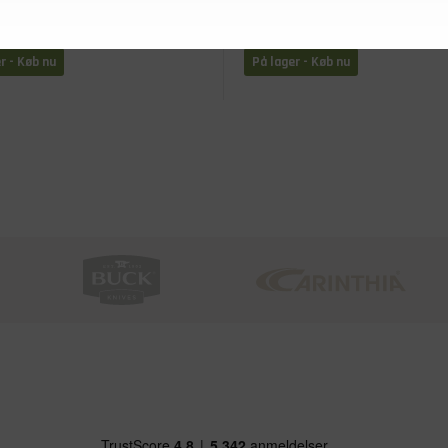
n´t Shoot At Me I´II
MJM Hunting Cap Deer, Cam
Back Kasket
Green
r - Køb nu
På lager - Køb nu