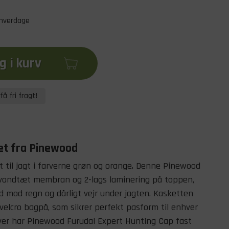
 hverdage
 i kurv
få fri fragt!
et fra Pinewood
t til jagt i farverne grøn og orange. Denne Pinewood
 vandtæt membran og 2-lags laminering på toppen,
d mod regn og dårligt vejr under jagten. Kasketten
elcro bagpå, som sikrer perfekt pasform til enhver
ver har Pinewood Furudal Expert Hunting Cap fast