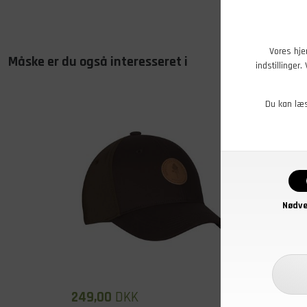
Vores hje
Måske er du også interesseret i
indstillinger
Du kan læ
Nødve
249,00
DKK
299,0