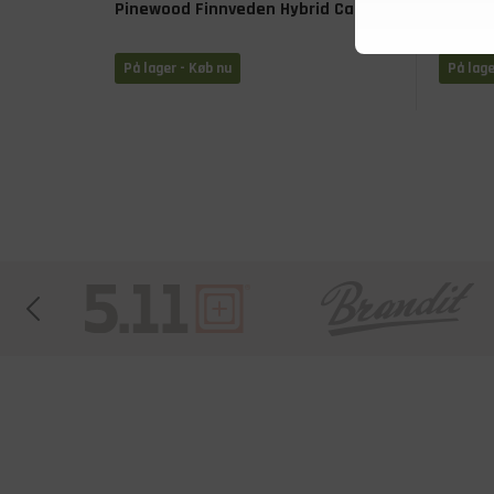
Pinewood Finnveden Hybrid Cap
MJM Do
Shoot 
På lager - Køb nu
På lage