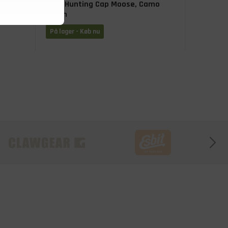
o
MJM Hunting Cap Moose, Camo
Green
På lager - Køb nu