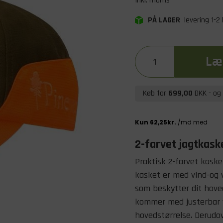
Inkl. moms
PÅ LAGER
levering 1-2
Læg
Køb for
699,00
DKK
- og 
2-farvet jagtkask
Praktisk 2-farvet kaske
kasket er med vind-og
som beskytter dit hove
kommer med justerbar v
hovedstørrelse. Derudo