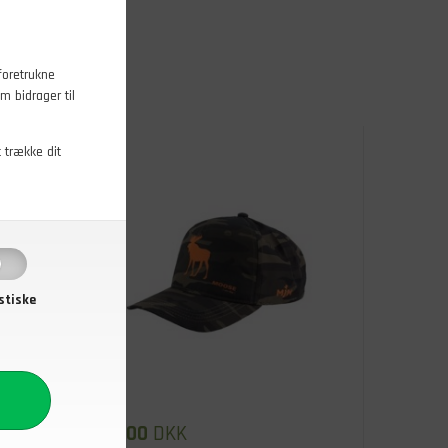
foretrukne
m bidrager til
t trække dit
stiske
299,00
DKK