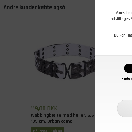
Andre kunder købte også
Vores hje
indstillinger
Du kan læ
Nødve
119,00
DKK
59,00
Webbingbælte med huller, 5,5 x
Bæltet
105 cm, Urban camo
På lager - Køb nu
På lage