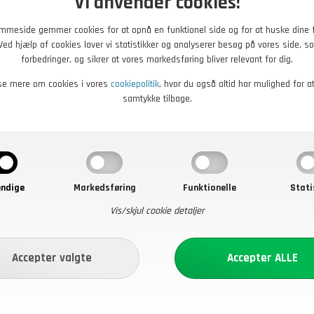
Vi anvender cookies!
mmeside gemmer cookies for at opnå en funktionel side og for at huske dine 
. Ved hjælp af cookies laver vi statistikker og analyserer besøg på vores side, so
forbedringer, og sikrer at vores markedsføring bliver relevant for dig.
se mere om cookies i vores
cookiepolitik
, hvor du også altid har mulighed for a
samtykke tilbage.
ndige
Markedsføring
Funktionelle
Stati
Vis/skjul cookie detaljer
DKK
39,00
DKK
aske i camouflage
Pose i vandtæt nylon 39x12 
x 14 cm, Ubrugt
r - Køb nu
På lager - Køb nu