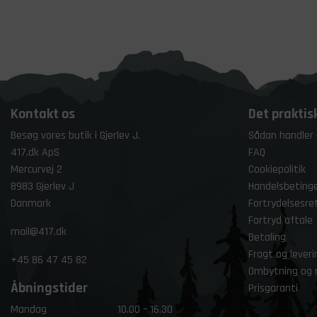
Kontakt os
Det praktis
Besøg vores butik i Gjerlev J.
Sådan handler
417.dk ApS
FAQ
Mercurvej 2
Cookiepolitik
8983 Gjerlev J
Handelsbetinge
Danmark
Fortrydelsesre
Fortryd aftale
mail@417.dk
Betaling
Fragt og leveri
+45
86 47 45 82
Ombytning og 
Åbningstider
Prisgaranti
Mandag
10.00 – 16.30