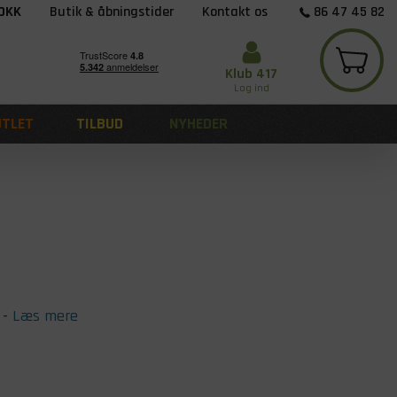
 DKK
Butik & åbningstider
Kontakt os
86 47 45 82
Klub 417
Log ind
UTLET
TILBUD
NYHEDER
-
Læs mere