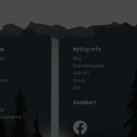
ke
Nyttig info
 du
Blog
Størrelsesguide
Klub 417
lser
Om os
t
B2B
Gavekort
ng
returnering