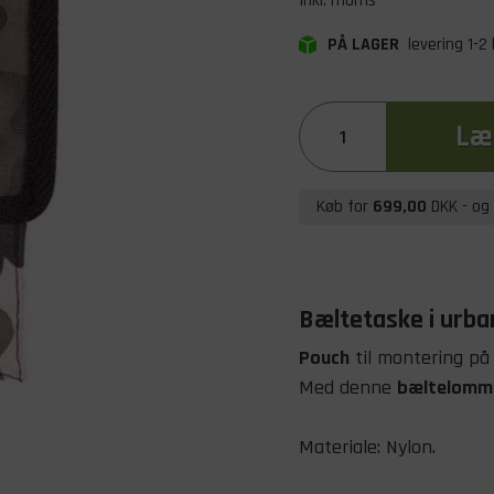
Inkl. moms
PÅ LAGER
levering 1-2
Læg
Køb for
699,00
DKK
- og 
Bæltetaske i urb
Pouch
til montering på
Med denne
bæltelomm
Materiale: Nylon.