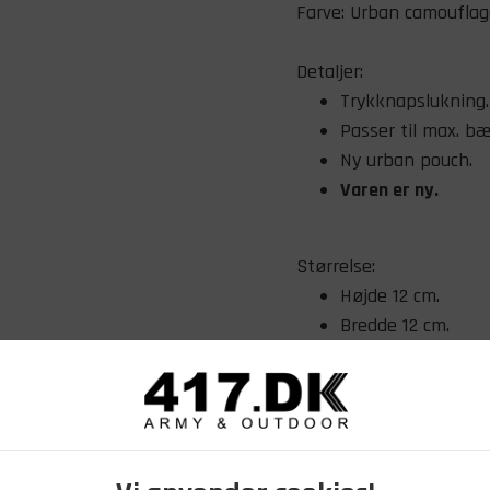
Farve: Urban camouflag
Detaljer:
Trykknapslukning.
Passer til max. b
Ny urban pouch.
Varen er ny.
Størrelse:
Højde 12 cm.
Bredde 12 cm.
Dybde 6 cm.