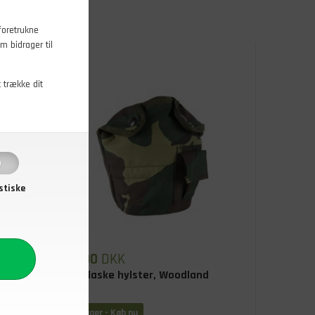
foretrukne
m bidrager til
t trække dit
stiske
49,00
DKK
1/2
Feltflaske hylster, Woodland
På lager - Køb nu