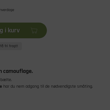
 hverdage
 i kurv
få fri fragt!
an camouflage
.
 bælte.
e
har du nem adgang til de nødvendigste småting.