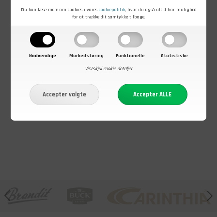
Du kan læse mere om cookies i vores
cookiepolitik
, hvor du også altid har mulighed
for at trække dit samtykke tilbage.
Nødvendige
Markedsføring
Funktionelle
Statistiske
Vis/skjul cookie detaljer
399,00
DKK
49,00
DKK
49,00
DKK
Nødradio,
Petromax
Petromax
FM/AM, 20.000
skraber med
paletkniv i
mAh
riller
pakkatræ
Powerbank,
På lager - Køb nu
På lager - Køb nu
På lager - Køb nu
Lygte, Solceller
og Håndsving,
Grøn