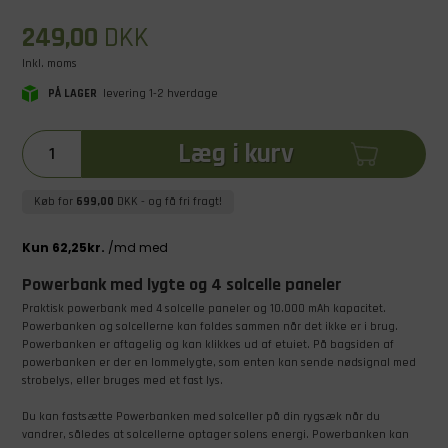
249,00
DKK
Inkl. moms
PÅ LAGER
levering 1-2 hverdage
Læg i kurv
Køb for
699,00
DKK
- og få fri fragt!
Powerbank med lygte og 4 solcelle paneler
Praktisk powerbank med 4 solcelle paneler og 10.000 mAh kapacitet.
Powerbanken og solcellerne kan foldes sammen når det ikke er i brug.
Powerbanken er aftagelig og kan klikkes ud af etuiet. På bagsiden af
powerbanken er der en lommelygte, som enten kan sende nødsignal med
strobelys, eller bruges med et fast lys.
Du kan fastsætte Powerbanken med solceller på din rygsæk når du
vandrer, således at solcellerne optager solens energi. Powerbanken kan