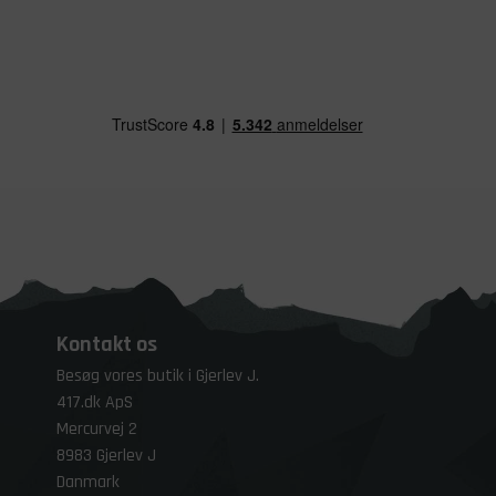
Kontakt os
Besøg vores butik i Gjerlev J.
417.dk ApS
Mercurvej 2
8983 Gjerlev J
Danmark