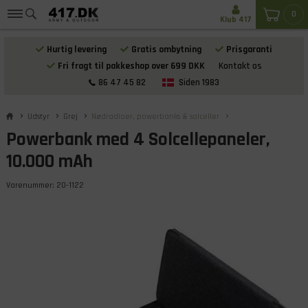
0
Klub 417
Hurtig levering
Gratis ombytning
Prisgaranti
Fri fragt til pakkeshop over 699 DKK
Kontakt os
86 47 45 82
Siden 1983
Udstyr
Grej
Nødradioer, powerbanks & solceller
Powerbank med 4 Solcellepaneler,
10.000 mAh
Varenummer:
20-1122