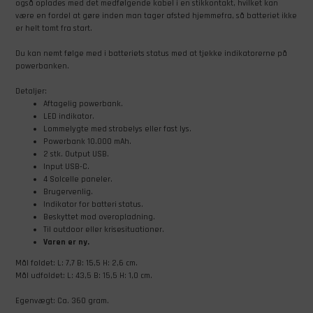
også oplades med det medfølgende kabel i en stikkontakt, hvilket kan
være en fordel at gøre inden man tager afsted hjemmefra, så batteriet ikke
er helt tomt fra start.
Du kan nemt følge med i batteriets status med at tjekke indikatorerne på
powerbanken.
Detaljer:
Aftagelig powerbank.
LED indikator.
Lommelygte med strobelys eller fast lys.
Powerbank 10.000 mAh.
2 stk. Output USB.
Input USB-C.
4 Solcelle paneler.
Brugervenlig.
Indikator for batteri status.
Beskyttet mod overopladning.
Til outdoor eller krisesituationer.
Varen er ny.
Mål foldet: L: 7,7 B: 15,5 H: 2,6 cm.
Mål udfoldet: L: 43,5 B: 15,5 H: 1,0 cm.
Egenvægt: Ca. 360 gram.