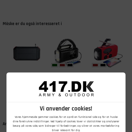
Måske er du også interesseret i
299,00
DKK
399,00
DKK
149,00
DKK
Powerbank med
Nødradio,
FM/AM Nødradio
Solceller,
FM/AM, 20.000
med Håndsving,
Waterproof,
mAh
Lygte, Solceller
30.000 mAh
Powerbank,
og Powerbank
På lager - Køb nu
På lager - Køb nu
På lager - Køb nu
Lygte, Solceller
2000 mAh
og Håndsving
Vi anvender cookies!
Vores hjemmeside gemmer cookies for at opnå en funktionel side og for at huske
dine foretrukne indstillinger. Ved hjælp af cookies laver vi statistikker og analyserer
Andre kunder købte også
besøg på vores side, som bidrager til forbedringer, og sikrer at vores markedsføring
bliver relevant for dig.