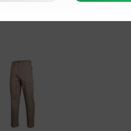
47
124