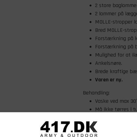
2 store baglommer
2 lommer på lægg
MOLLE-stropper la
Bred MOLLE-strop 
Forstærkning på 
​Forstærkning på 
Mulighed for at 
Ankelsnøre.
Brede kraftige bæ
Varen er ny.
Behandling:
Vaske ved max 30°
Må ikke tørres i t
Størrelsesguide:
Alle mål står i centimet