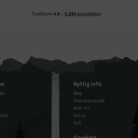
ke
Nyttig info
 du
Blog
Størrelsesguide
Klub 417
lser
Om os
t
B2B
Gavekort