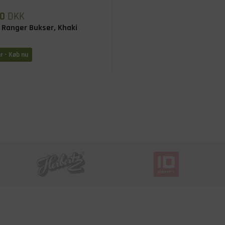
0
DKK
 Ranger Bukser, Khaki
r - Køb nu