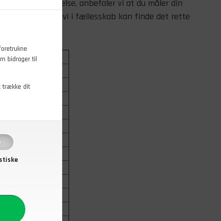
r den rette størrelse, anbefaler vi at du måler din
s på
86474582
, så vi i fællesskab kan finde det rette
foretrukne
Indv. benlængde
m bidrager til
78
78
t trække dit
81
84
84
85
86
stiske
87
88
88
90