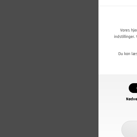
Vores hje
indstillinger
Du kan læ
Nødve