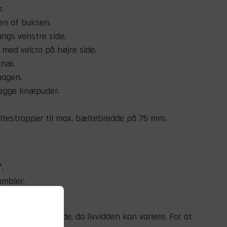
.
en af buksen.
ngs venstre side.
med velcro på højre side.
knæ.
bagen.
ilægge knæpuder.
ltestropper til max. bæltebredde på 75 mm.
.
umbler.
er og er vejledende, da livvidden kan variere. For at