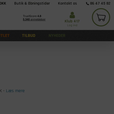
 DKK
Butik & åbningstider
Kontakt os
86 47 45 82
Klub 417
Log ind
UTLET
TILBUD
NYHEDER
K
-
Læs mere