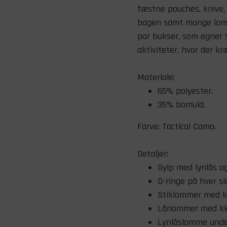
fæstne pouches, knive,
bagen samt mange lomm
par bukser, som egner si
aktiviteter, hvor der kr
​Materiale:
65% polyester.
35% bomuld.
Farve: Tactical Camo.
Detaljer:
Gylp med lynlås o
D-ringe på hver si
Stiklommer med kl
​Lårlommer med kla
Lynlåslomme unde