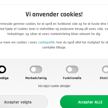
være sikker på at du få
livvidde, og ringer til o
Vi anvender cookies!
par til dig.
mmeside gemmer cookies for at opnå en funktionel side og for at huske dine 
Størrelse
Livvidde
. Ved hjælp af cookies laver vi statistikker og analyserer besøg på vores side, so
forbedringer, og sikrer at vores markedsføring bliver relevant for dig.
31
74
32
76
se mere om cookies i vores
cookiepolitik
, hvor du også altid har mulighed for a
samtykke tilbage.
33
82
36
98
37
100
38
104
39
106
ndige
Markedsføring
Funktionelle
Stati
40
110
Vis/skjul cookie detaljer
41
112
43
118
45
120