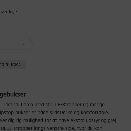
 hverdage
få fri fragt!
agebukser
r i Tactical Camo med MOLLE-Stropper og mange
ipstop bukser er både slidstærke og komfortable.
r dig rig mulighed for at have ekstra udstyr og grej
OLLE-stropper langs venstre side, hvor du kan