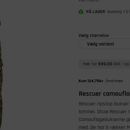
Inkl. moms
PÅ LAGER
levering 1-2
Vælg størrelse
Vælg variant
Køb for
699,00
DKK
- og 
Rescuer camoufl
Rescuer ripstop bukse
lommer. Disse
Rescuer r
Camouflagebukserne give
med. De har 5 rækker M