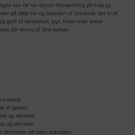
 lygte osv. De har ekstra forstærkning på knæ og
er på både for-og bagsiden af bukserne. Det er et
g godt til vandreture, jagt, fiskeri eller andre
æves lidt ekstra af dine bukser.
g knapluk.
de af gylpen.
ap og velcroluk.
p og velcroluk.
r lårlommer på højre bukseben.