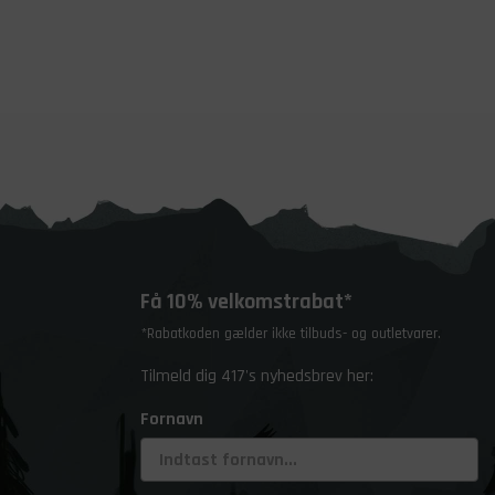
Få 10% velkomstrabat*
*Rabatkoden gælder ikke tilbuds- og outletvarer.
Tilmeld dig 417's nyhedsbrev her:
Fornavn