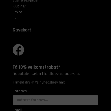
Størrelsesguide
Klub 417
Om os
B2B
Gavekort
Få 10% velkomstrabat*
*Rabatkoden gælder ikke tilbuds- og outletvarer.
Tilmeld dig 417's nyhedsbrev her:
Fornavn
Email