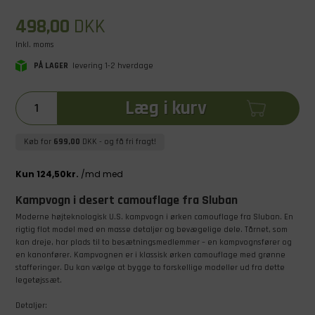
498,00
DKK
Inkl. moms
PÅ LAGER
levering 1-2 hverdage
Læg i kurv
Køb for
699,00
DKK
- og få fri fragt!
Kampvogn i desert camouflage fra Sluban
Moderne højteknologisk U.S. kampvogn i ørken camouflage fra Sluban. En
rigtig flot model med en masse detaljer og bevægelige dele. Tårnet, som
kan dreje, har plads til to besætningsmedlemmer – en kampvognsfører og
en kanonfører. Kampvognen er i klassisk ørken camouflage med grønne
stafferinger. Du kan vælge at bygge to forskellige modeller ud fra dette
legetøjssæt.
Detaljer: