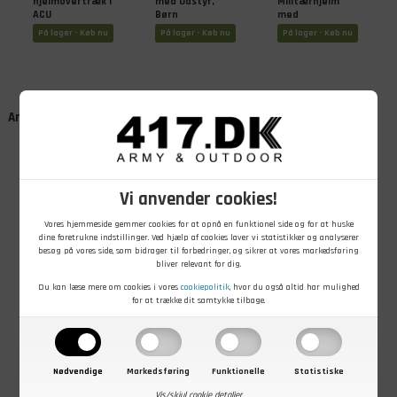
hjelmovertræk i
med Udstyr,
Militærhjelm
ACU
Børn
med
Camouflage,
hjelmovertræk,
På lager - Køb nu
På lager - Køb nu
På lager - Køb nu
Børn
Børn
Andre kunder købte også
Vi anvender cookies!
Vores hjemmeside gemmer cookies for at opnå en funktionel side og for at huske
dine foretrukne indstillinger. Ved hjælp af cookies laver vi statistikker og analyserer
besøg på vores side, som bidrager til forbedringer, og sikrer at vores markedsføring
bliver relevant for dig.
449,00
DKK
399,00
DKK
59,00
DKK
Du kan læse mere om cookies i vores
cookiepolitik
, hvor du også altid har mulighed
Sluban WWII
Sluban
Army kasket til
for at trække dit samtykke tilbage.
Allied tank
Angrebshelikopter
børn, Woodland
hunter
På lager - Køb nu
På lager - Køb nu
På lager - Køb nu
Nødvendige
Markedsføring
Funktionelle
Statistiske
Vis/skjul cookie detaljer