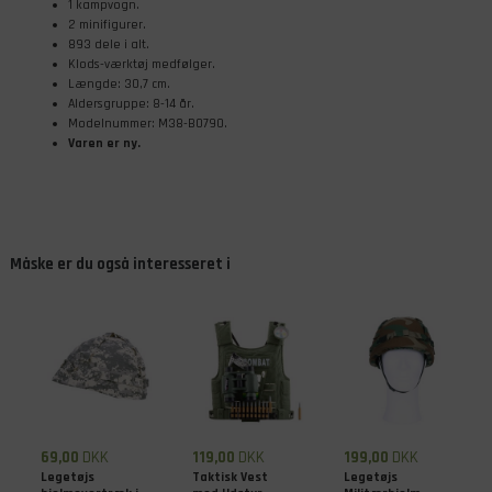
1 kampvogn.
2 minifigurer.
893 dele i alt.
Klods-værktøj medfølger.
Længde: 30,7 cm.
Aldersgruppe: 8-14 år.
Modelnummer: M38-B0790.
Varen er ny.
Måske er du også interesseret i
69,00
DKK
119,00
DKK
199,00
DKK
Legetøjs
Taktisk Vest
Legetøjs