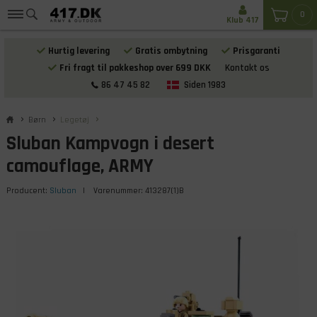
0
Klub 417
Hurtig levering
Gratis ombytning
Prisgaranti
Fri fragt til pakkeshop over 699 DKK
Kontakt os
86 47 45 82
Siden 1983
Børn
Legetøj
Sluban Kampvogn i desert
camouflage, ARMY
Producent:
Sluban
| Varenummer:
413287(1)B