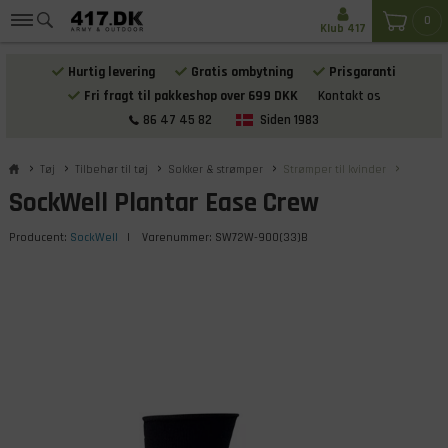
0
Klub 417
Hurtig levering
Gratis ombytning
Prisgaranti
Fri fragt til pakkeshop over 699 DKK
Kontakt os
86 47 45 82
Siden 1983
Tøj
Tilbehør til tøj
Sokker & strømper
Strømper til kvinder
SockWell Plantar Ease Crew
Producent:
SockWell
| Varenummer:
SW72W-900(33)B