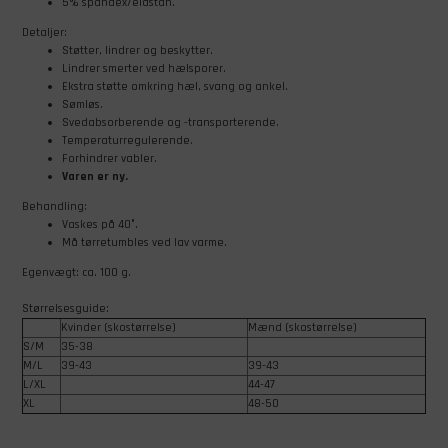
5% spandex/elastan.
Detaljer:
Støtter, lindrer og beskytter.
Lindrer smerter ved hælsporer.
Ekstra støtte omkring hæl, svang og ankel.
Sømløs.
Svedabsorberende og -transporterende.
Temperaturregulerende.
Forhindrer vabler.
Varen er ny.
Behandling:
Vaskes på 40°.
Må tørretumbles ved lav varme.
Egenvægt: ca. 100 g.
Størrelsesguide:
Kvinder (skostørrelse)
Mænd (skostørrelse)
S/M
35-38
M/L
39-43
39-43
L/XL
44-47
XL
48-50