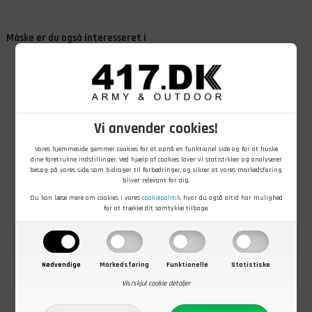
Måske er du også interesseret i
Vi anvender cookies!
Vores hjemmeside gemmer cookies for at opnå en funktionel side og for at huske
149,00
DKK
89,00
DKK
99,00
DKK
dine foretrukne indstillinger. Ved hjælp af cookies laver vi statistikker og analyserer
besøg på vores side, som bidrager til forbedringer, og sikrer at vores markedsføring
Deerhunter 3-
Deerhunter
Hollandske
bliver relevant for dig.
pak Bamboo
Hempstrømper
Militærstrømper
strømper
med Uld
Du kan læse mere om cookies i vores
cookiepolitik
, hvor du også altid har mulighed
På lager - Køb nu
På lager - Køb nu
På lager - Køb nu
for at trække dit samtykke tilbage.
Nødvendige
Markedsføring
Funktionelle
Statistiske
Vis/skjul cookie detaljer