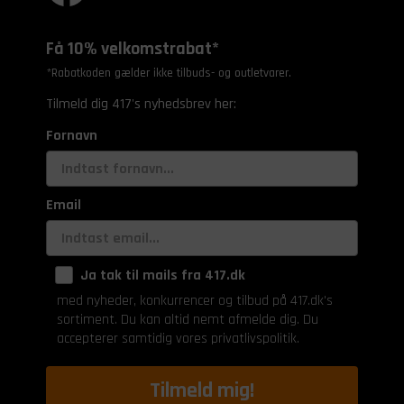
Få 10% velkomstrabat*
*Rabatkoden gælder ikke tilbuds- og outletvarer.
Tilmeld dig 417's nyhedsbrev her:
Fornavn
Email
Ja tak til mails fra 417.dk
med nyheder, konkurrencer og tilbud på 417.dk's
sortiment. Du kan altid nemt afmelde dig. Du
accepterer samtidig vores privatlivspolitik.
Tilmeld mig!