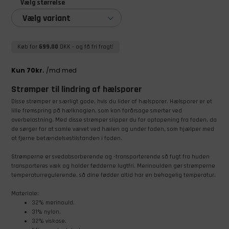
Vælg størrelse
Vælg variant
Køb for
699,00
DKK
- og få fri fragt!
Strømper til lindring af hælsporer
Disse strømper er særligt gode, hvis du lider af hælsporer. Hælsporer er et
lille fremspring på hælknoglen, som kan forårsage smerter ved
overbelastning. Med disse strømper slipper du for optapening fra foden, da
de sørger for at samle vævet ved hælen og under foden, som hjælper med
at fjerne betændelsestilstanden i foden.
Strømperne er svedabsorberende og -transporterende så fugt fra huden
transporteres væk og holder fødderne lugtfri. Merinoulden gør strømperne
temperaturregulerende, så dine fødder altid har en behagelig temperatur.
Materiale:
32% merinould.
31% nylon.
32% viskose.