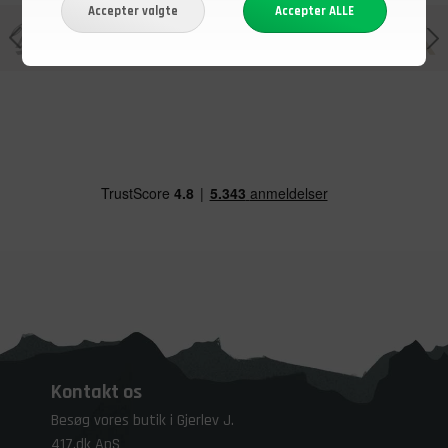
Kontakt os
Besøg vores butik i Gjerlev J.
417.dk ApS