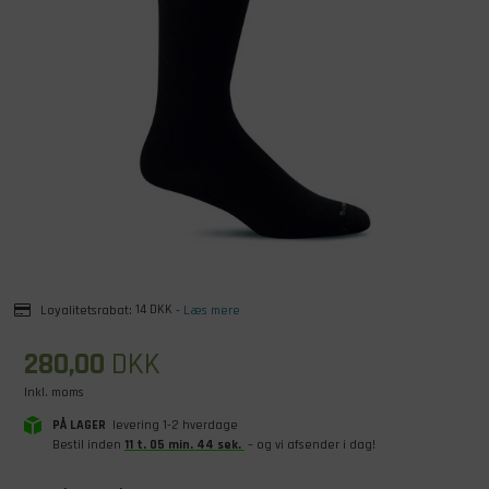
Loyalitetsrabat:
14 DKK
-
Læs mere
280,00
DKK
Inkl. moms
PÅ LAGER
levering 1-2 hverdage
Bestil inden
11
t
.
05
min
.
43
sek
.
– og vi afsender i dag!