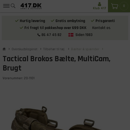
0
Klub 417
Hurtig levering
Gratis ombytning
Prisgaranti
Fri fragt til pakkeshop over 699 DKK
Kontakt os
86 47 45 82
Siden 1983
Overskudslageret
Tilbehør til tøj
Bælter & spænder
Tactical Brokos Bælte, MultiCam,
Brugt
Varenummer:
20-1101