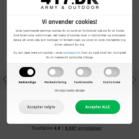
M
76 cm
L
86 cm
XL
96 cm
Vi anvender cookies!
XXL
106 cm
Vores hjemmeside gemmer cookies for at opnå en funktionel side og for at huske
dine foretrukne indstillinger. Ved hjælp af cookies laver vi statistikker og analyserer
besøg på vores side, som bidrager til forbedringer, og sikrer at vores markedsføring
bliver relevant for dig.
Du kan læse mere om cookies i vores
cookiepolitik
, hvor du også altid har mulighed
for at trække dit samtykke tilbage.
Nødvendige
Markedsføring
Funktionelle
Statistiske
Vis/skjul cookie detaljer