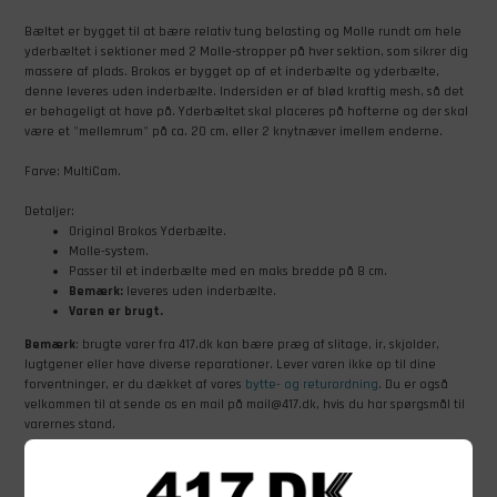
Bæltet er bygget til at bære relativ tung belasting og Molle rundt om hele
yderbæltet i sektioner med 2 Molle-stropper på hver sektion, som sikrer dig
massere af plads. Brokos er bygget op af et inderbælte og yderbælte,
denne leveres uden inderbælte. Indersiden er af blød kraftig mesh, så det
er behageligt at have på. Yderbæltet skal placeres på hofterne og der skal
være et "mellemrum" på ca. 20 cm, eller 2 knytnæver imellem enderne.
Farve: MultiCam.
Detaljer:
Original Brokos Yderbælte.
Molle-system.
Passer til et inderbælte med en maks bredde på 8 cm.
Bemærk:
leveres uden inderbælte.
Varen er brugt.
Bemærk
: brugte varer fra 417.dk kan bære præg af slitage, ir, skjolder,
lugtgener eller have diverse reparationer. Lever varen ikke op til dine
forventninger, er du dækket af vores
bytte- og returordning
. Du er også
velkommen til at sende os en mail på mail@417.dk, hvis du har spørgsmål til
varernes stand.
Størrelsesguide:
S
66 cm