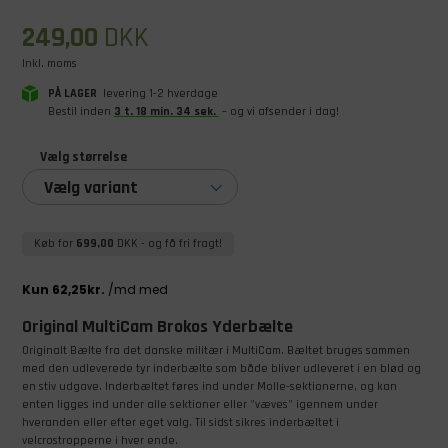
249,00
DKK
Inkl. moms
PÅ LAGER
levering 1-2 hverdage
Bestil inden
3
t
.
18
min
.
33
sek
.
– og vi afsender i dag!
Vælg størrelse
Vælg variant
Køb for
699,00
DKK
- og få fri fragt!
Original MultiCam Brokos Yderbælte
Originalt Bælte fra det danske militær i MultiCam. Bæltet bruges sammen
med den udleverede tyr inderbælte som både bliver udleveret i en blød og
en stiv udgave. Inderbæltet føres ind under Molle-sektionerne, og kan
enten ligges ind under alle sektioner eller "væves" igennem under
hveranden eller efter eget valg. Til sidst sikres inderbæltet i
velcrostropperne i hver ende.