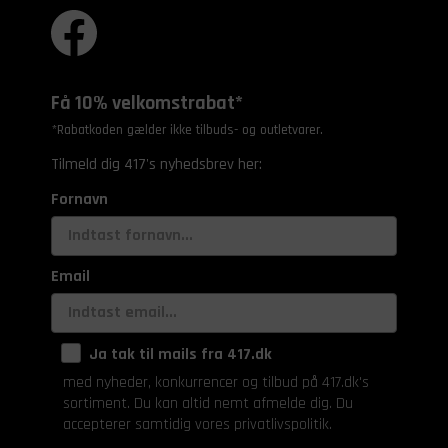
Få 10% velkomstrabat*
*Rabatkoden gælder ikke tilbuds- og outletvarer.
Tilmeld dig 417's nyhedsbrev her:
Fornavn
Email
Ja tak til mails fra 417.dk
med nyheder, konkurrencer og tilbud på 417.dk's
sortiment. Du kan altid nemt afmelde dig. Du
accepterer samtidig vores privatlivspolitik.