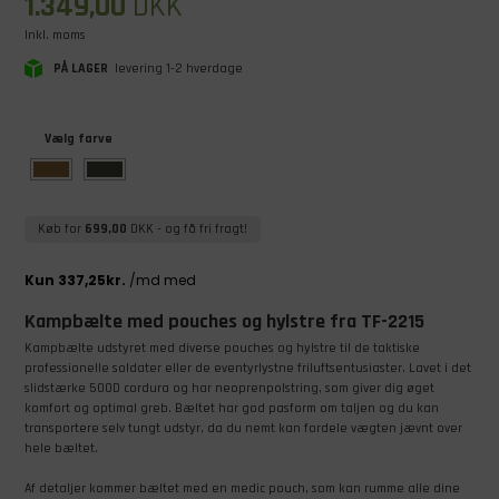
1.349,00
DKK
Inkl. moms
PÅ LAGER
levering 1-2 hverdage
Vælg farve
Køb for
699,00
DKK
- og få fri fragt!
Kampbælte med pouches og hylstre fra TF-2215
Kampbælte udstyret med diverse pouches og hylstre til de taktiske
professionelle soldater eller de eventyrlystne friluftsentusiaster. Lavet i det
slidstærke 500D cordura og har neoprenpolstring, som giver dig øget
komfort og optimal greb. Bæltet har god pasform om taljen og du kan
transportere selv tungt udstyr, da du nemt kan fordele vægten jævnt over
hele bæltet.
Af detaljer kommer bæltet med en medic pouch, som kan rumme alle dine