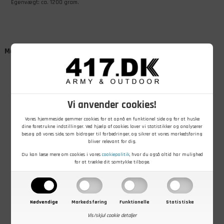
Egenvægt: ca. 1200 gram.
Måske er du også interesseret i
Vi anvender cookies!
Vores hjemmeside gemmer cookies for at opnå en funktionel side og for at huske
dine foretrukne indstillinger. Ved hjælp af cookies laver vi statistikker og analyserer
besøg på vores side, som bidrager til forbedringer, og sikrer at vores markedsføring
139,00
DKK
449,00
DKK
599,00
DKK
bliver relevant for dig.
101 INC Bælte
101 INC Tactical
TF-2215 Molle
Du kan læse mere om cookies i vores
cookiepolitik
, hvor du også altid har mulighed
med Molle
combat bælte
Combat bælte
for at trække dit samtykke tilbage.
system
På lager - Køb nu
På lager - Køb nu
På lager - Køb nu
Nødvendige
Markedsføring
Funktionelle
Statistiske
Vis/skjul cookie detaljer