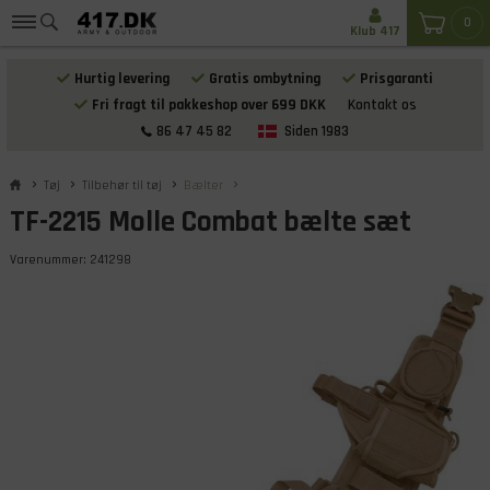
0
Klub 417
Hurtig levering
Gratis ombytning
Prisgaranti
Fri fragt til pakkeshop over 699 DKK
Kontakt os
86 47 45 82
Siden 1983
Tøj
Tilbehør til tøj
Bælter
TF-2215 Molle Combat bælte sæt
Varenummer:
241298