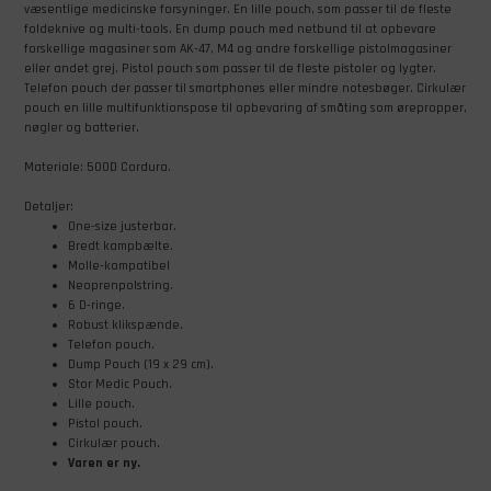
væsentlige medicinske forsyninger. En lille pouch, som passer til de fleste
foldeknive og multi-tools. En dump pouch med netbund til at opbevare
forskellige magasiner som AK-47, M4 og andre forskellige pistolmagasiner
eller andet grej. Pistol pouch som passer til de fleste pistoler og lygter.
Telefon pouch der passer til smartphones eller mindre notesbøger. Cirkulær
pouch en lille multifunktionspose til opbevaring af småting som ørepropper,
nøgler og batterier.
Materiale: 500D Cordura.
Detaljer:
One-size justerbar.
Bredt kampbælte.
Molle-kompatibel
Neoprenpolstring.
6 D-ringe.
Robust klikspænde.
Telefon pouch.
Dump Pouch (19 x 29 cm).
Stor Medic Pouch.
Lille pouch.
Pistol pouch.
Cirkulær pouch.
Varen er ny.