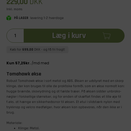
229,00
DKK
Inkl. moms
PÅ LAGER
levering 1-2 hverdage
Læg i kurv
Køb for
699,00
DKK
- og få fri fragt!
Tomahawk økse
Robust Tomahawk-økse i sort metal og ABS. Øksen er udstyret med en skarp
klinge, der kan bruges til alle de praktiske formål, som en økse normalt kan:
hugge brænde, skovrydning og at fælde træer. På øksen sidder unbrako-
nøgler i forskellige størrelser, og for enden af skæftet findes et lille øje til
f.eks. at hænge en sikkerhedssnor til øksen. Et etui i slidstærk nylon med
trykknap og velcro medfølger, hvor øksen kan opbevares, når den ikke er i
brug.
Materiale:
Klinge: Metal.