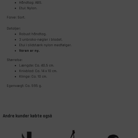
Håndtag: ABS.
Etui: Nylon.
Farve: Sort.
Detaljer:
Robust håndtag.
3 unbrako-nøgler i bladet.
Etui i slidstærk nylon medfølger.
Varen er ny.
Størrelse:
Længde: Ca. 40,5 cm.
Knivblad: Ca. 14 x 10 cm.
Klinge: Ca. 10 cm.
Egenvægt: Ca. 595 g.
Andre kunder købte også