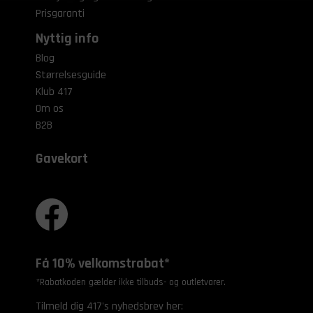
Prisgaranti
Nyttig info
Blog
Størrelsesguide
Klub 417
Om os
B2B
Gavekort
Få 10% velkomstrabat*
*Rabatkoden gælder ikke tilbuds- og outletvarer.
Tilmeld dig 417's nyhedsbrev her: