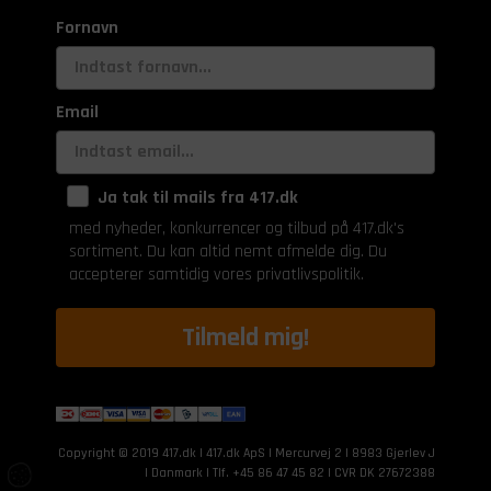
Fornavn
Email
Ja tak til mails fra 417.dk
med nyheder, konkurrencer og tilbud på 417.dk's
sortiment. Du kan altid nemt afmelde dig. Du
accepterer samtidig vores privatlivspolitik.
Tilmeld mig!
Copyright © 2019 417.dk | 417.dk ApS | Mercurvej 2 | 8983 Gjerlev J
| Danmark | Tlf. +45 86 47 45 82 | CVR DK 27672388