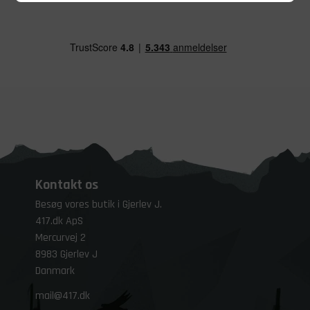
Kontakt os
Besøg vores butik i Gjerlev J.
417.dk ApS
Mercurvej 2
8983 Gjerlev J
Danmark
mail@417.dk