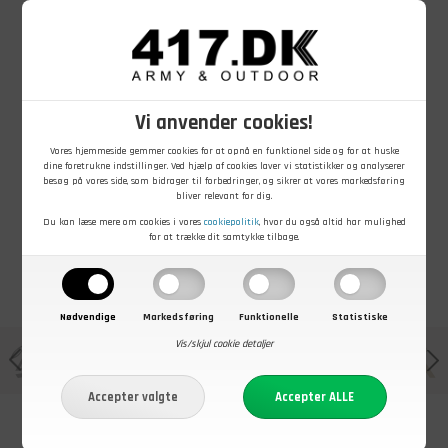
79,00
DKK
79,00
DKK
119,00
DKK
Vi anvender cookies!
101 INC Combat
Tændstål,
Ninja balaclava,
Recon Kniv 7",
fireflash, 100
Sort
Vores hjemmeside gemmer cookies for at opnå en funktionel side og for at huske
Sort
mm
dine foretrukne indstillinger. Ved hjælp af cookies laver vi statistikker og analyserer
På lager - Køb nu
På lager - Køb nu
På lager - Køb nu
besøg på vores side, som bidrager til forbedringer, og sikrer at vores markedsføring
bliver relevant for dig.
Du kan læse mere om cookies i vores
cookiepolitik
, hvor du også altid har mulighed
for at trække dit samtykke tilbage.
Nødvendige
Markedsføring
Funktionelle
Statistiske
Vis/skjul cookie detaljer