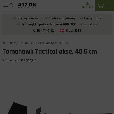
0
Klub 417
Hurtig levering
Gratis ombytning
Prisgaranti
Fri fragt til pakkeshop over 699 DKK
Kontakt os
86 47 45 82
Siden 1983
Udstyr
Grej
Knive & værktøjer
Økser
Tomahawk Tactical økse, 40,5 cm
Varenummer:
1525(15)L10