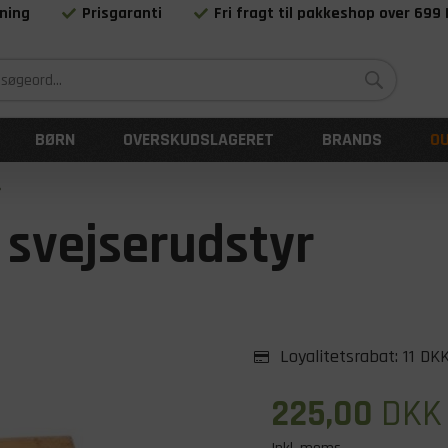
ning
Prisgaranti
Fri fragt til pakkeshop over 699
Siden 1983
BØRN
OVERSKUDSLAGERET
BRANDS
O
svejserudstyr
Loyalitetsrabat:
11 DK
225,00
DKK