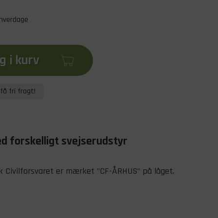
 hverdage
 i kurv
få fri fragt!
 forskelligt svejserudstyr
k Civilforsvaret er mærket "CF-ÅRHUS" på låget.