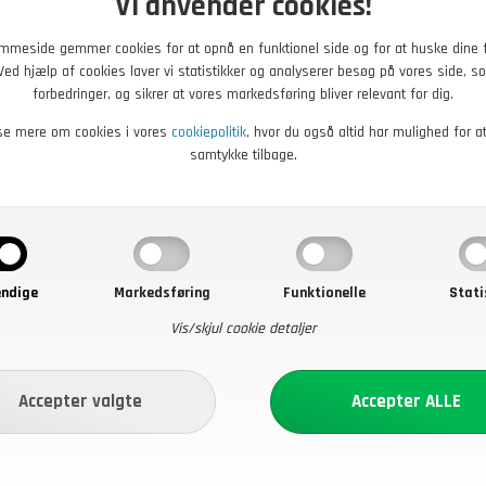
Vi anvender cookies!
mmeside gemmer cookies for at opnå en funktionel side og for at huske dine 
. Ved hjælp af cookies laver vi statistikker og analyserer besøg på vores side, so
forbedringer, og sikrer at vores markedsføring bliver relevant for dig.
se mere om cookies i vores
cookiepolitik
, hvor du også altid har mulighed for a
samtykke tilbage.
ndige
Markedsføring
Funktionelle
Stati
Vis/skjul cookie detaljer
DKK
5,00
DKK
ter til feltbrug med
Fangsnor, DK CF, 2 stk, Grå
ation
bomuld, Ubrugt