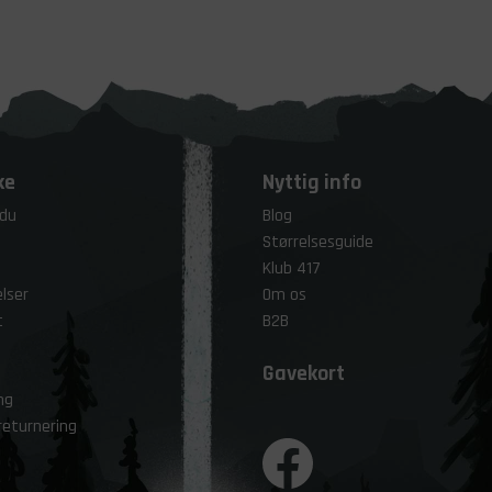
ke
Nyttig info
 du
Blog
Størrelsesguide
Klub 417
lser
Om os
t
B2B
Gavekort
ng
returnering