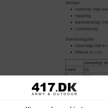
Detaljer:
Indrettet med dive
Vippelåg.
Bærehåndtag i fro
Lukkebeslag.
Størrelsesguide:
Udvendige mål er i
Målene er i cm.
Udvendige m
Højde
6,5
Bredde
29,5
Dybde
20