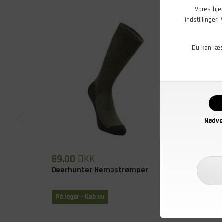
Vores hje
indstillinger
Du kan læ
Nødve
89,00
DKK
139,0
Deerhunter Hempstrømper
Mil-Te
På lager - Køb nu
På lage