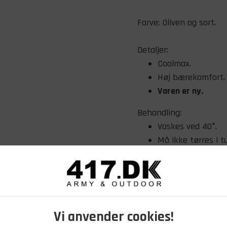
Farve: Oliven og sort.
Detaljer:
Coolmax.
Høj bærekomfort.
Varen er ny.
Behandling:
Vaskes ved 40°.
Må ikke tørres i t
Vi anvender cookies!