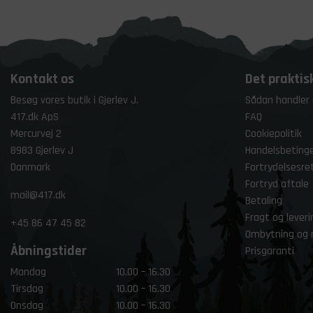
Kontakt os
Det praktis
Besøg vores butik i Gjerlev J.
Sådan handler
417.dk ApS
FAQ
Mercurvej 2
Cookiepolitik
8983 Gjerlev J
Handelsbetinge
Danmark
Fortrydelsesre
Fortryd aftale
mail@417.dk
Betaling
Fragt og leveri
+45
86 47 45 82
Ombytning og 
Åbningstider
Prisgaranti
Mandag
10.00 – 16.30
Tirsdag
10.00 – 16.30
Onsdag
10.00 – 16.30