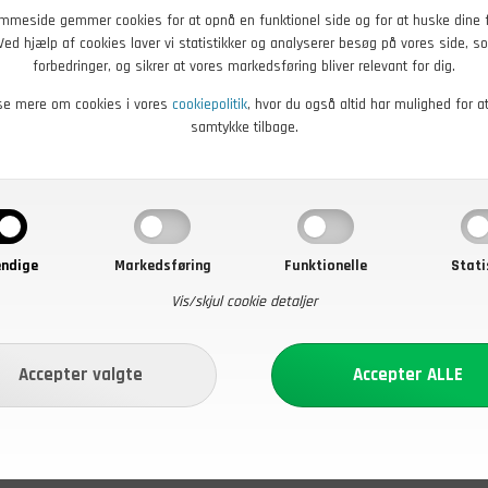
mmeside gemmer cookies for at opnå en funktionel side og for at huske dine 
. Ved hjælp af cookies laver vi statistikker og analyserer besøg på vores side, so
forbedringer, og sikrer at vores markedsføring bliver relevant for dig.
se mere om cookies i vores
cookiepolitik
, hvor du også altid har mulighed for a
samtykke tilbage.
ndige
Markedsføring
Funktionelle
Stati
Vis/skjul cookie detaljer
0
DKK
179,00
DKK
c Strømper Nature, 2-pak
Mil-Tec Strømper Merino, 2-
r - Køb nu
På lager - Køb nu