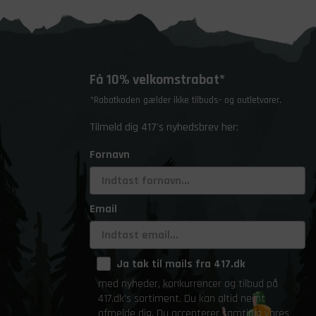
Få 10% velkomstrabat*
*Rabatkoden gælder ikke tilbuds- og outletvarer.
Tilmeld dig 417's nyhedsbrev her:
Fornavn
Email
Ja tak til mails fra 417.dk
med nyheder, konkurrencer og tilbud på
417.dk's sortiment. Du kan altid nemt
afmelde dig. Du accepterer samtidig vores