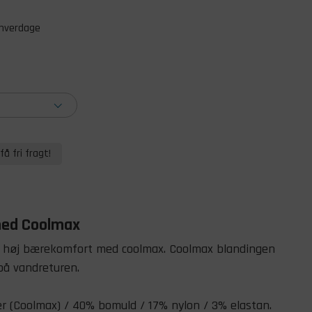
 hverdage
få fri fragt!
med Coolmax
 høj bærekomfort med coolmax. Coolmax blandingen
 på vandreturen.
er (Coolmax) / 40% bomuld / 17% nylon / 3% elastan.