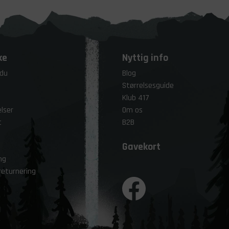
ke
Nyttig info
 du
Blog
Størrelsesguide
Klub 417
lser
Om os
t
B2B
Gavekort
ng
returnering