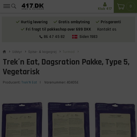
0
Klub 417
Hurtig levering
Gratis ombytning
Prisgaranti
Fri fragt til pakkeshop over 699 DKK
Kontakt os
86 47 45 82
Siden 1983
Udstyr
Spise- & kogegrej
Turmad
Trek´n Eat, Dagsration Pakke, Type 5,
Vegetarisk
Producent:
Trek'N Eat
| Varenummer:
40405E