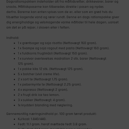
Dagsrationspakken indeholder alt fra måltidsretter, drikkevarer, barer og
snacks. Måltidsposerne kan tilberedes direkte i posen og nydes
derfra. Barerne kan enten spises som de er, eller som en grød hvis du
tilsætter kogende vand og rører rundt. Denne en dags rationspakke giver
dig energiholdige og velsmagende varme måltider til hele dagen, uanset
om det er på rejser, i skoven eller i felten.
Indhold:
1 x grøntsager og soja risotto (Nettovægt 160 gram).
1 x Svampe og soja ragout med pasta (Nettovægt 160 gram).
1 x fuldkorns frugtmüsli (Nettovægt 150 gram).
1 x survivor overlevelses madration 2 stk. barer (Nettovægt
125 gram).
1 x pakke kiks 12 stk. (Nettovægt 125 gram).
5 x bolcher (vivil creme life).
2 x sort te (Nettovægt 1,75 gram).
1 x pebermynte te (Nettovægt 2,25 gram).
4 x espresso (Nettovægt 2 gram).
2 x frugt drik ice tea lemon.
3 x sukker (Nettovægt: 4 gram).
1x krydderi blanding med nøglering.
Gennemsnitlig næringsindhold pr. 100 gram tørret produkt:
KJ/kcal: 1.840/440.
Fedt: 11,1 gram, heraf mættede fedt 3,8 gram.