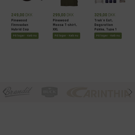
249,00
DKK
299,00
DKK
329,00
DKK
Pinewood
Pinewood
Trek´n Eat,
Finnveden
Moose T-shirt,
Dagsration
Hybrid Cap
XXL
Pakke, Type 1
På lager - Køb nu
På lager - Køb nu
På lager - Køb nu