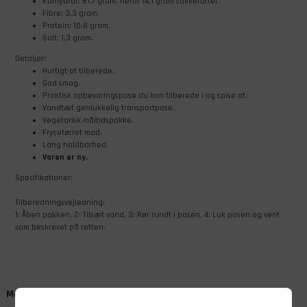
Kulhydrat: 61,7 gram, heraf 14,1 gram sukkerarter.
Fibre: 3,3 gram.
Protein: 10,8 gram.
Salt: 1,3 gram.
Detaljer:
Hurtigt at tilberede.
God smag.
Praktisk opbevaringspose du kan tilberede i og spise af.
Vandtæt genlukkelig transportpose.
Vegetarisk måltidspakke.
Frysetørret mad.
Lang holdbarhed.
Varen er ny.
Specifikationer:
Tilberedningsvejledning:
1: Åben pakken, 2: Tilsæt vand, 3: Rør rundt i posen, 4: Luk posen og vent
som beskrevet på retten.
Måske er du også interesseret i