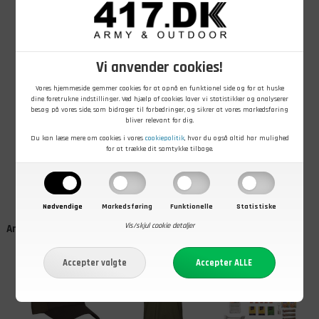
Vi anvender cookies!
Vores hjemmeside gemmer cookies for at opnå en funktionel side og for at huske
dine foretrukne indstillinger. Ved hjælp af cookies laver vi statistikker og analyserer
besøg på vores side, som bidrager til forbedringer, og sikrer at vores markedsføring
369,00
DKK
79,00
DKK
989,00
DKK
bliver relevant for dig.
Trek´n Eat,
Tactical
Trek´n Eat,
Emergency
Foodpack,
Feltration, 7
Du kan læse mere om cookies i vores
cookiepolitik
, hvor du også altid har mulighed
Food, Chili con
Vegansk Wok
dage, 13940
for at trække dit samtykke tilbage.
Carne, 2160
med Nudler, 503
Kcal
På lager - Køb nu
På lager - Køb nu
På lager - Køb nu
Kcal, 6
Kcal
portioner
Nødvendige
Markedsføring
Funktionelle
Statistiske
Vis/skjul cookie detaljer
Andre kunder købte også