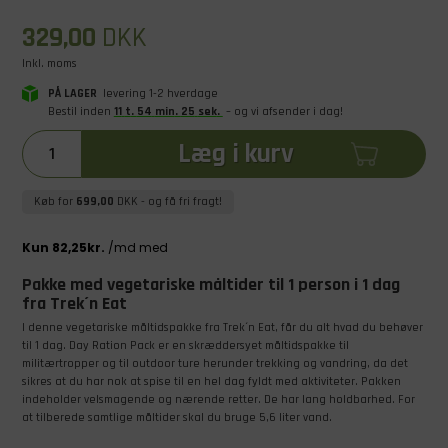
329,00
DKK
Inkl. moms
PÅ LAGER
levering 1-2 hverdage
Bestil inden
11
t
.
54
min
.
25
sek
.
– og vi afsender i dag!
Læg i kurv
Køb for
699,00
DKK
- og få fri fragt!
Pakke med vegetariske måltider til 1 person i 1 dag
fra Trek´n Eat
I denne vegetariske måltidspakke fra Trek´n Eat, får du alt hvad du behøver
til 1 dag. Day Ration Pack er en skræddersyet måltidspakke til
militærtropper og til outdoor ture herunder trekking og vandring, da det
sikres at du har nok at spise til en hel dag fyldt med aktiviteter. Pakken
indeholder velsmagende og nærende retter. De har lang holdbarhed. For
at tilberede samtlige måltider skal du bruge 5,6 liter vand.