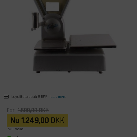
Loyalitetsrabat:
0 DKK
-
Læs mere
Før
1.500,00
DKK
Nu
1.249,00
DKK
Inkl. moms