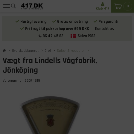
0
Klub 417
Hurtig levering
Gratis ombytning
Prisgaranti
Fri fragt til pakkeshop over 699 DKK
Kontakt os
86 47 45 82
Siden 1983
Overskudslageret
Grej
Spise- & kogegrej
Vægt fra Lindells Vågfabrik,
Jönköping
Varenummer:
5307* B19