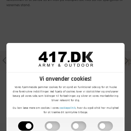
varernes stand.
Vi anvender cookies!
Vores hjemmeside gemmer cookies for at opnå en funktionel side og for at huske
dine foretrukne indstillinger. Ved hjælp af cookies laver vi statistikker og analyserer
besøg på vores side, som bidrager til forbedringer, og sikrer at vores markedsføring
bliver relevant for dig.
Du kan læse mere om cookies i vores
cookiepolitik
, hvor du også altid har mulighed
for at trække dit samtykke tilbage.