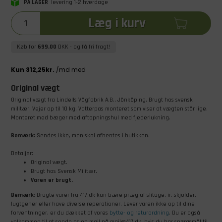
PÅ LAGER
levering 1-2 hverdage
Læg i kurv
Køb for
699,00
DKK
- og få fri fragt!
Original vægt
Original vægt fra Lindells Vågfabrik A.B., Jönköping. Brugt hos svensk
militær. Vejer op til 10 kg. Vatterpas monteret som viser at vægten står lige.
Monteret med bæger med aftapningshul med fjederlukning.
Bemærk:
Sendes ikke, men skal afhentes i butikken.
Detaljer:
Original vægt.
Brugt hos Svensk Militær.
Varen er brugt.
Bemærk
: Brugte varer fra 417.dk kan bære præg af slitage, ir, skjolder,
lugtgener eller have diverse reperationer. Lever varen ikke op til dine
forventninger, er du dækket af vores
bytte- og returordning
. Du er også
velkommen til at sende os en mail på mail@417.dk, hvis du har spørgsmål til