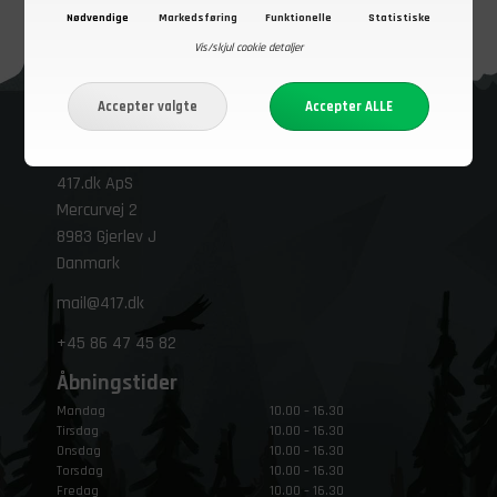
Nødvendige
Markedsføring
Funktionelle
Statistiske
Vis/skjul cookie detaljer
Kontakt os
Besøg vores butik i Gjerlev J.
417.dk ApS
Mercurvej 2
8983 Gjerlev J
Danmark
mail@417.dk
+45
86 47 45 82
Åbningstider
Mandag
10.00 – 16.30
Tirsdag
10.00 – 16.30
Onsdag
10.00 – 16.30
Torsdag
10.00 – 16.30
Fredag
10.00 – 16.30