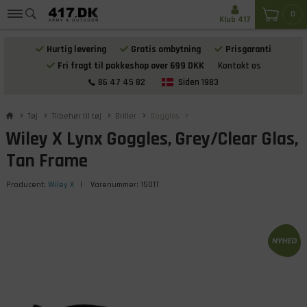
0
Klub 417
Hurtig levering
Gratis ombytning
Prisgaranti
Fri fragt til pakkeshop over 699 DKK
Kontakt os
86 47 45 82
Siden 1983
Tøj
Tilbehør til tøj
Briller
Goggles
Wiley X Lynx Goggles, Grey/Clear Glas,
Tan Frame
Producent:
Wiley X
| Varenummer:
1501T