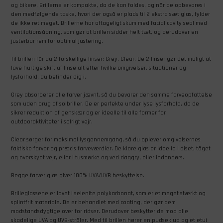
og bikere. Brillerne er kompakte, da de kan foldes, og når de opbevares i
den medfølgende taske, hvori der også er plads til 2 ekstra sæt glas, fylder
de ikke ret meget. Brillerne har aftageligt skum med facial cavity seal med
ventilationsåbning, som gør at brillen sidder helt tæt, og derudover en
justerbar rem for optimal justering.
Til brillen får du 2 forskellige linser; Grey, Clear. De 2 linser gør det muligt at
lave hurtige skift af linse alt efter hvilke omgivelser, situationer og
lysforhold, du befinder dig i.
Grey absorberer alle farver jævnt, så du bevarer den samme farveopfattelse
som uden brug af solbriller. De er perfekte under lyse lysforhold, da de
sikrer reduktion af genskær og er ideelle til alle former for
outdooraktiviteter i solrigt vejr.
Clear sørger for maksimal lysgennemgang, så du oplever omgivelsernes
faktiske farver og præcis farveværdier. De klare glas er ideelle i diset, tåget
og overskyet vejr, eller i tusmørke og ved daggry, eller indendørs.
Begge farver glas giver 100% UVA/UVB beskyttelse.
Brilleglassene er lavet i selenite polykarbonat, som er et meget stærkt og
splintfrit materiale. De er behandlet med coating, der gør dem
modstandsdygtige over for ridser. Derudover beskytter de mod alle
skadelige UVA og UVB-stråler. Med til brillen hører en pudseklud og et etui