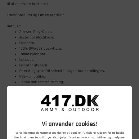
til at opbevare brillerne i.
Farve: Stel: Tan og Linser: Grå/Klar.
Detaljer:
2 linser: Grey/Clear.
Justerbar elastikrem.
Foldbare.
100% UVA/UVB beskyttelse.
Triloid nylon stel.
Letvægt.
Facial cavity seal.
Stærkt og splintfrit selenite polykarbonat brilleglas.
NVG-kompatible.
T-shell anti scratch coating.
Anti-dug system.
EN166B goggle standard.
Bestået ANSI 287 goggle standard.
MIL-PRF-32432A goggle standard.
Der medfølger opbevaringstaske og pudseklud.
Varen er ny.
Vi anvender cookies!
Vores hjemmeside gemmer cookies for at opnå en funktionel side og for at huske
dine foretrukne indstillinger. Ved hjælp af cookies laver vi statistikker og analyserer