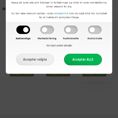
besøg på vores side, som bidrager til forbedringer, og sikrer at vores markedsføring
bliver relevant for dig.
Måske er du også interesseret i
Du kan læse mere om cookies i vores
cookiepolitik
, hvor du også altid har mulighed
for at trække dit samtykke tilbage.
- 45%
Nødvendige
Markedsføring
Funktionelle
Statistiske
Vis/skjul cookie detaljer
899,00
Før
DKK
1.279,00
DKK
479,00
DKK
Nu
498,00
DKK
Wiley X SPEAR
Wiley X Saber
Wiley X Rebel
Goggles,
Advanced, Pale
Realtree Xtra
Grey/Clear/Light
Yellow
Camo stel
rust, Matte
På lager - Køb nu
På lager - Køb nu
På lager - Køb nu
Black Frame