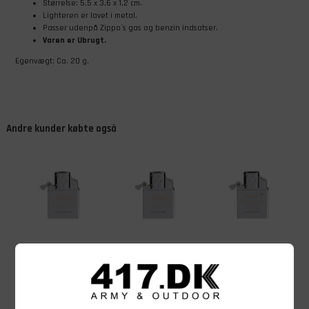
Størrelse: 5,5 x 3,6 x 1,2 cm.
Lighteren er lavet i metal.
Passer udenpå Zippo´s gas og benzin indsatser.
Varen er Ubrugt.
Egenvægt: Ca. 20 g.
Andre kunder købte også
189,00
DKK
229,00
DKK
259,00
DKK
Zippo
Zippo
Zippo,
Gasindsats,
Gasindsats,
Genopladelig
Enkelt flamme
Dobbelt flamme
lysbue lighter
På lager - Køb nu
På lager - Køb nu
På lager - Køb nu