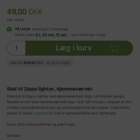
49,00
DKK
Inkl. moms
PÅ LAGER
levering 1-2 hverdage
Bestil inden
8
t
.
50
min
.
19
sek
.
– og vi afsender i dag!
Læg i kurv
Køb for
699,00
DKK
- og få fri fragt!
Skal til Zippo lighter, Hjemmeværnet
Yderskal til Zippo Lighter med Hjemmeværnets logo i et klassisk design.
Skallen er sort med hjemmeværnets logo "HJV" på forsiden, omgivet af den
2-delte lauerbærblade-krans og med kongekrone på toppen. Yderskallen
passer til Zippo´s
gasindsats
som er genopfyldelig med lightergas.
Farve: Sort med guldfarvet og grønt logo.
Detaljer: