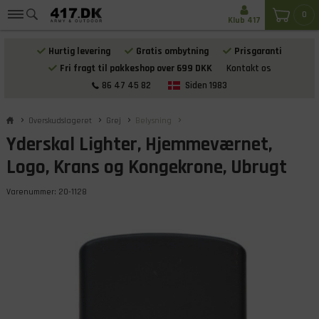
0
Klub 417
Hurtig levering
Gratis ombytning
Prisgaranti
Fri fragt til pakkeshop over 699 DKK
Kontakt os
86 47 45 82
Siden 1983
Overskudslageret
Grej
Belysning
Yderskal Lighter, Hjemmeværnet,
Logo, Krans og Kongekrone, Ubrugt
Varenummer:
20-1128