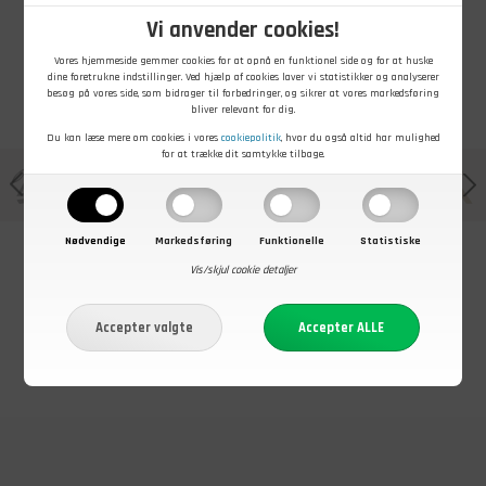
Vi anvender cookies!
Vores hjemmeside gemmer cookies for at opnå en funktionel side og for at huske
dine foretrukne indstillinger. Ved hjælp af cookies laver vi statistikker og analyserer
besøg på vores side, som bidrager til forbedringer, og sikrer at vores markedsføring
bliver relevant for dig.
Du kan læse mere om cookies i vores
cookiepolitik
, hvor du også altid har mulighed
for at trække dit samtykke tilbage.
Nødvendige
Markedsføring
Funktionelle
Statistiske
Vis/skjul cookie detaljer