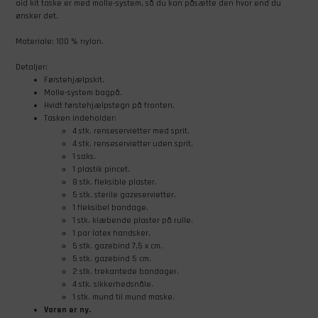
aid kit taske er med molle-system, så du kan påsætte den hvor end du
ønsker det.
Materiale: 100 % nylon.
Detaljer:
Førstehjælpskit.
Molle-system bagpå.
Hvidt førstehjælpstegn på fronten.
Tasken indeholder:
4 stk. renseservietter med sprit.
4 stk. renseservietter uden sprit.
1 saks.
1 plastik pincet.
8 stk. fleksible plaster.
5 stk. sterile gazeservietter.
1 fleksibel bandage.
1 stk. klæbende plaster på rulle.
1 par latex handsker.
5 stk. gazebind 7,5 x cm.
5 stk. gazebind 5 cm.
2 stk. trekantede bandager.
4 stk. sikkerhedsnåle.
1 stk. mund til mund maske.
Varen er ny.