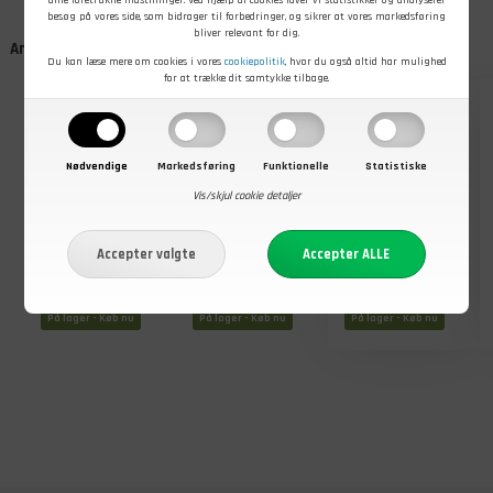
dine foretrukne indstillinger. Ved hjælp af cookies laver vi statistikker og analyserer
besøg på vores side, som bidrager til forbedringer, og sikrer at vores markedsføring
bliver relevant for dig.
Andre kunder købte også
Du kan læse mere om cookies i vores
cookiepolitik
, hvor du også altid har mulighed
for at trække dit samtykke tilbage.
- 22%
Nødvendige
Markedsføring
Funktionelle
Statistiske
Vis/skjul cookie detaljer
89,00
Før
DKK
129,00
DKK
27,00
DKK
Nu
69,00
DKK
Foldespade
Mil-Tec
Foldbar
med savtakker,
Vandtætte
vanddunk med
Sort
Tændstikker, 4-
tappehane, 10
pak
liter
På lager - Køb nu
På lager - Køb nu
På lager - Køb nu