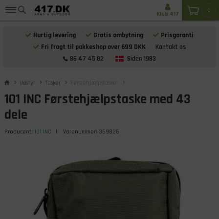
0
Klub 417
Hurtig levering
Gratis ombytning
Prisgaranti
Fri fragt til pakkeshop over 699 DKK
Kontakt os
86 47 45 82
Siden 1983
Udstyr
Tasker
Førstehjælpstasker
101 INC Førstehjælpstaske med 43
dele
Producent:
101 INC
| Varenummer:
359826