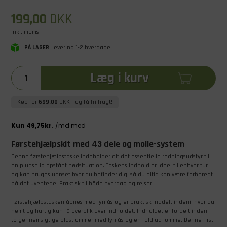
199,00
DKK
Inkl. moms
PÅ LAGER
levering 1-2 hverdage
Læg i kurv
Køb for
699,00
DKK
- og få fri fragt!
Førstehjælpskit med 43 dele og molle-system
Denne førstehjælpstaske indeholder alt det essentielle redningsudstyr til
en pludselig opstået nødsituation. Taskens indhold er ideel til enhver tur
og kan bruges uanset hvor du befinder dig, så du altid kan være forberedt
på det uventede. Praktisk til både hverdag og rejser.
Førstehjælpstasken åbnes med lynlås og er praktisk inddelt indeni, hvor du
nemt og hurtig kan få overblik over indholdet. Indholdet er fordelt indeni i
to gennemsigtige plastlommer med lynlås og en fold ud lomme. Denne first