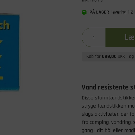
Inkl. moms
PÅ LAGER
levering 1-2
Læg
Køb for
699,00
DKK
- og 
Vand resistente 
Disse stormtændstikker
stryge tændstikken mod 
slags aktiviteter, der f
fra camping, vandring, 
gang i dit bål eller ma