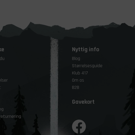
ke
Nyttig info
 du
Blog
Størrelsesguide
Klub 417
lser
Om os
t
B2B
Gavekort
ng
returnering