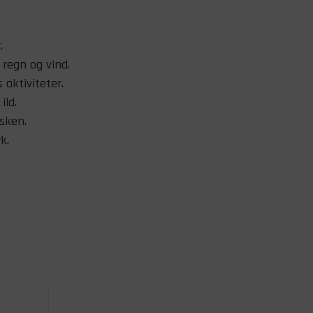
.
 regn og vind.
s aktiviteter.
ild.
sken.
k.