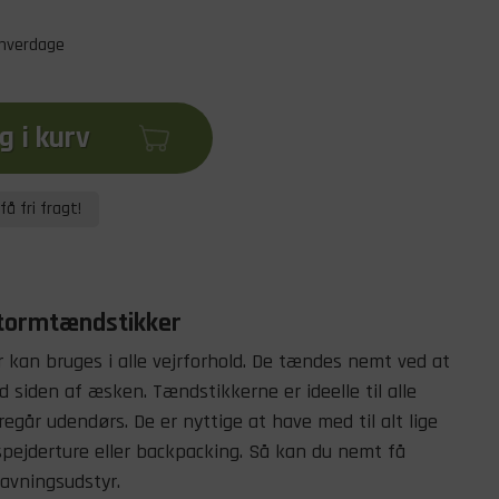
 hverdage
 i kurv
få fri fragt!
stormtændstikker
 kan bruges i alle vejrforhold. De tændes nemt ved at
siden af æsken. Tændstikkerne er ideelle til alle
oregår udendørs. De er nyttige at have med til alt lige
spejderture eller backpacking. Så kan du nemt få
dlavningsudstyr.