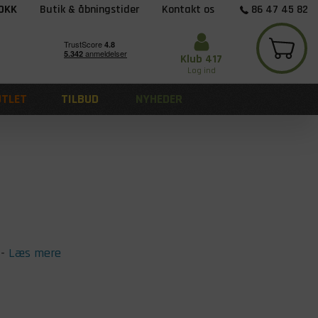
 DKK
Butik & åbningstider
Kontakt os
86 47 45 82
Klub 417
Log ind
UTLET
TILBUD
NYHEDER
-
Læs mere