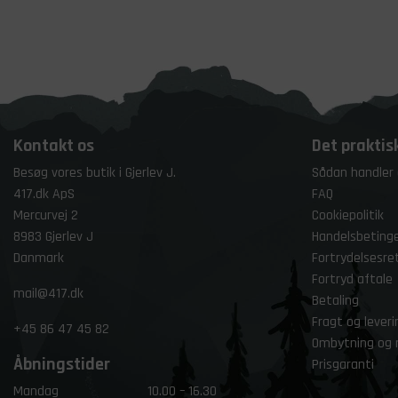
Kontakt os
Det praktis
Besøg vores butik i Gjerlev J.
Sådan handler
417.dk ApS
FAQ
Mercurvej 2
Cookiepolitik
8983 Gjerlev J
Handelsbetinge
Danmark
Fortrydelsesre
Fortryd aftale
mail@417.dk
Betaling
Fragt og leveri
+45
86 47 45 82
Ombytning og 
Åbningstider
Prisgaranti
Mandag
10.00 – 16.30