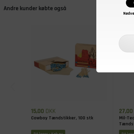
Andre kunder købte også
Nødve
15,00
DKK
27,00
Cowboy Tændstikker, 100 stk
Mil-Te
Tændst