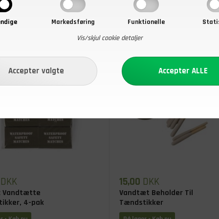
ndige
Markedsføring
Funktionelle
Stati
Vis/skjul cookie detaljer
DKK
15,00
DKK
c Vandtætte
Vandtæt Beholder Til
ikker, 4-pak
Tændstikker