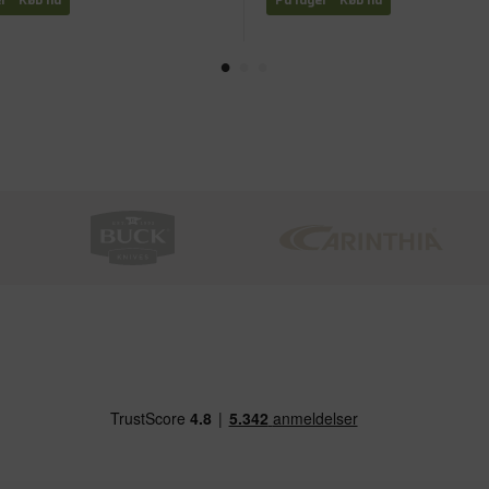
r - Køb nu
På lager - Køb nu