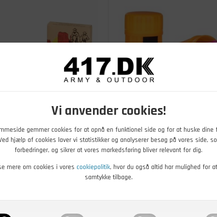
Vi anvender cookies!
DKK
49,00
DKK
mmeside gemmer cookies for at opnå en funktionel side og for at huske dine 
. Ved hjælp af cookies laver vi statistikker og analyserer besøg på vores side, so
 Tændstikker, 100 stk
Survival Vind og Vandtætte
forbedringer, og sikrer at vores markedsføring bliver relevant for dig.
Tændstikker, 20 stk
se mere om cookies i vores
cookiepolitik
, hvor du også altid har mulighed for a
r - Køb nu
På lager - Køb nu
samtykke tilbage.