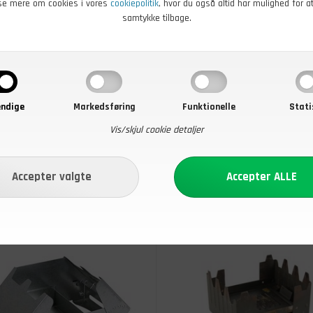
se mere om cookies i vores
cookiepolitik
, hvor du også altid har mulighed for a
samtykke tilbage.
DKK
49,00
DKK
dstarter Sæt
BCB Fire Dragon Sprittablett
12 stk
r - Køb nu
På lager - Køb nu
ndige
Markedsføring
Funktionelle
Stati
Vis/skjul cookie detaljer