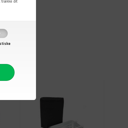
t trække dit
er,
stiske