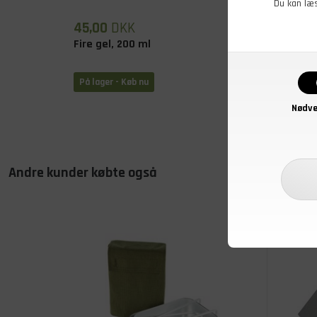
Du kan læ
45,00
DKK
99,00
Fire gel, 200 ml
BCB Il
På lager - Køb nu
På lage
Nødve
Andre kunder købte også