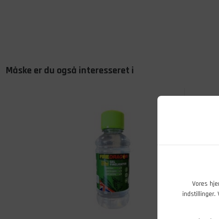
Måske er du også interesseret i
Vores hje
indstillinger