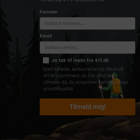
Fornavn
Email
Ja tak til mails fra 417.dk
med nyheder, konkurrencer og tilbud på
417.dk's sortiment. Du kan altid nemt
afmelde dig. Du accepterer samtidig vores
privatlivspolitik.
Tilmeld mig!