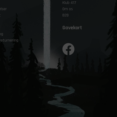
Klub 417
lser
Om os
t
B2B
Gavekort
ng
returnering