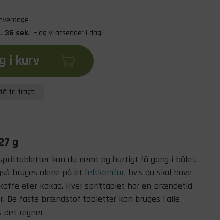
 hverdage
n
.
35
sek
.
– og vi afsender i dag!
 i kurv
få fri fragt!
27 g
sprittabletter kan du nemt og hurtigt få gang i bålet.
gså bruges alene på et
feltkomfur
, hvis du skal have
 kaffe eller kakao. Hver sprittablet har en brændetid
. De faste brændstof tabletter kan bruges i alle
s det regner.