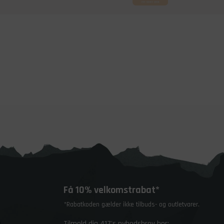
Få 10% velkomstrabat*
*Rabatkoden gælder ikke tilbuds- og outletvarer.
Tilmeld dig 417's nyhedsbrev her: