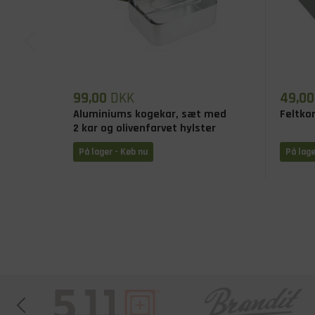
99,00
DKK
49,00
Aluminiums kogekar, sæt med
Feltko
2 kar og olivenfarvet hylster
På lager - Køb nu
På lage