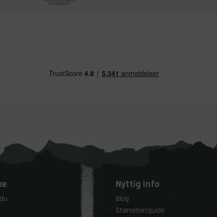
ke
Nyttig info
 du
Blog
Størrelsesguide