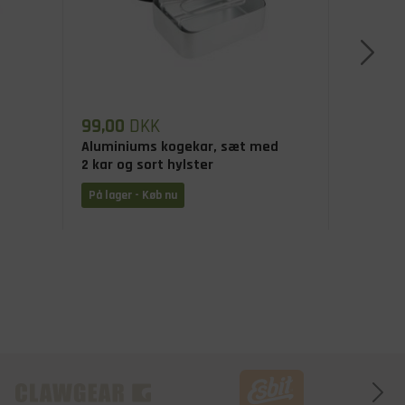
99,00
DKK
27,00
D
Aluminiums kogekar, sæt med
Drikkevan
2 kar og sort hylster
På lager - Køb nu
På lager 