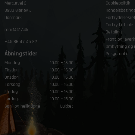
Mercurvej 2
Cookiepolitik
8983 Gjerlev J
Handelsbetinge
Danmark
Fortrydelsesre
Fortryd aftale
mail@417.dk
Betaling
Fragt og leveri
+45
86 47 45 82
Ombytning og 
Åbningstider
Prisgaranti
Mandag
10.00 – 16.30
Tirsdag
10.00 – 16.30
Onsdag
10.00 – 16.30
Torsdag
10.00 – 16.30
Fredag
10.00 – 16.30
Lørdag
10.00 – 15.00
Søn- og helligdage
Lukket