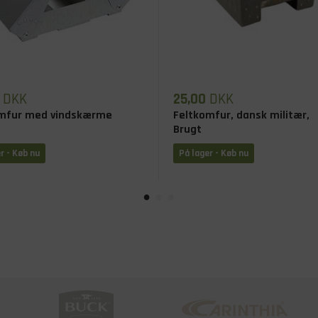
DKK
25,00
DKK
mfur med vindskærme
Feltkomfur, dansk militær,
Brugt
r - Køb nu
På lager - Køb nu