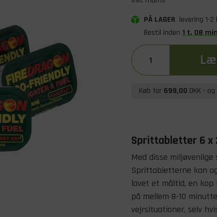
Inkl. moms
PÅ LAGER
levering 1-2
Bestil inden
1
t
.
08
mi
Læg
Køb for
699,00
DKK
- og 
Sprittabletter 6 x 
Med disse miljøvenlige 
Sprittabletterne kan o
lavet et måltid, en kop
på mellem 8-10 minutter
vejrsituationer, selv hvi