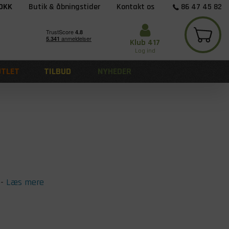
 DKK
Butik & åbningstider
Kontakt os
86 47 45 82
Klub 417
Log ind
UTLET
TILBUD
NYHEDER
-
Læs mere