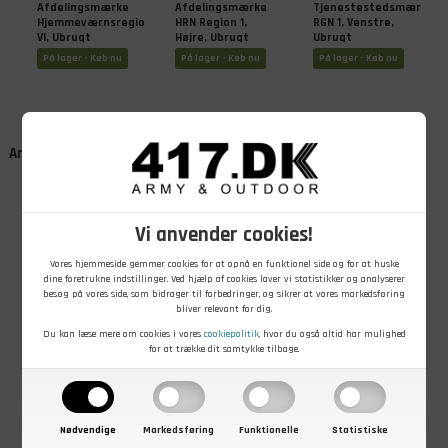
Afdelingsmærke
Afdelingsmærke
Tjenestestedsmærke
Hjemmeværnsregion
HRN Region 1,
RGN 1, Venstre,
VI, Ubrugt
Højre, Ubrugt
Ubrugt
På lager - Køb nu
På lager - Køb nu
På lager - Køb nu
Andre kunder købte også
Vi anvender cookies!
Vores hjemmeside gemmer cookies for at opnå en funktionel side og for at huske
dine foretrukne indstillinger. Ved hjælp af cookies laver vi statistikker og analyserer
besøg på vores side, som bidrager til forbedringer, og sikrer at vores markedsføring
bliver relevant for dig.
19,00
DKK
49,00
DKK
49,00
DKK
Du kan læse mere om cookies i vores
cookiepolitik
, hvor du også altid har mulighed
Afdelingsmærke
Afdelingsmærke
Tjenestestedsmærke
for at trække dit samtykke tilbage.
Hjemmeværnsregion
Region IV,
Region II,
IV, Brugt
Ubrugt
Ubrugt, Rød Filt
På lager - Køb nu
På lager - Køb nu
På lager - Køb nu
Nødvendige
Markedsføring
Funktionelle
Statistiske