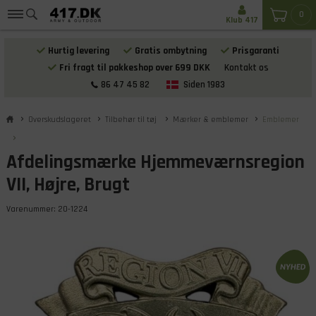
0
Klub 417
Hurtig levering
Gratis ombytning
Prisgaranti
Fri fragt til pakkeshop over 699 DKK
Kontakt os
86 47 45 82
Siden 1983
Overskudslageret
Tilbehør til tøj
Mærker & emblemer
Emblemer
Afdelingsmærke Hjemmeværnsregion
VII, Højre, Brugt
Varenummer:
20-1224