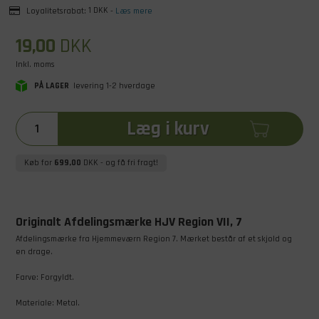
Loyalitetsrabat:
1 DKK
-
Læs mere
19,00
DKK
Inkl. moms
PÅ LAGER
levering 1-2 hverdage
Læg i kurv
Køb for
699,00
DKK
- og få fri fragt!
Originalt Afdelingsmærke HJV Region VII, 7
Afdelingsmærke fra Hjemmeværn Region 7. Mærket består af et skjold og
en drage.
Farve: Forgyldt.
Materiale: Metal.