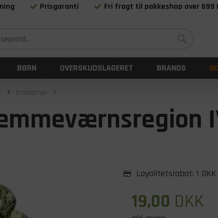
ning
Prisgaranti
Fri fragt til pakkeshop over 699
Siden 1983
BØRN
OVERSKUDSLAGERET
BRANDS
O
r
Emblemer
emmeværnsregion IV
Loyalitetsrabat:
1 DKK
19,00
DKK