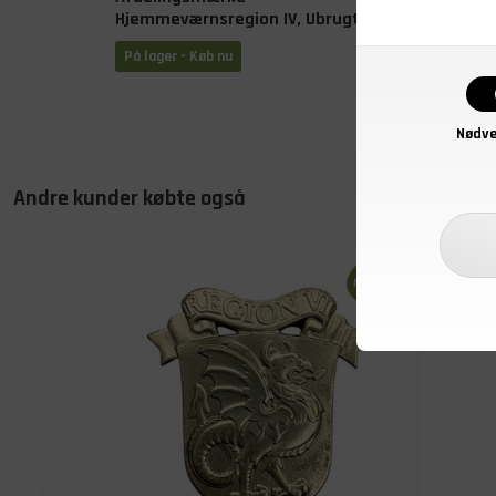
Hjemmeværnsregion IV, Ubrugt
Højre,
På lager - Køb nu
På lage
Nødve
Andre kunder købte også