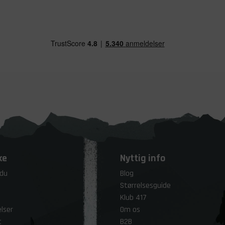
ke
Nyttig info
 du
Blog
Størrelsesguide
Klub 417
lser
Om os
t
B2B