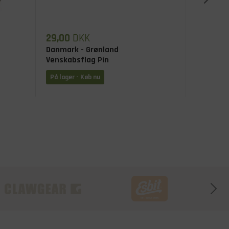
29,00
DKK
49,00
,
Danmark - Grønland
Afdeling
Venskabsflag Pin
Højre, U
På lager - Køb nu
På lager 