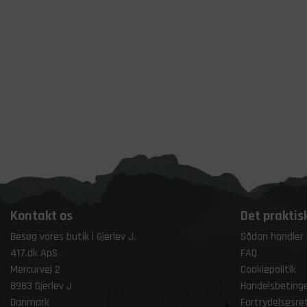
Kontakt os
Det praktis
Besøg vores butik i Gjerlev J.
Sådan handler
417.dk ApS
FAQ
Mercurvej 2
Cookiepolitik
8983 Gjerlev J
Handelsbetinge
Danmark
Fortrydelsesre