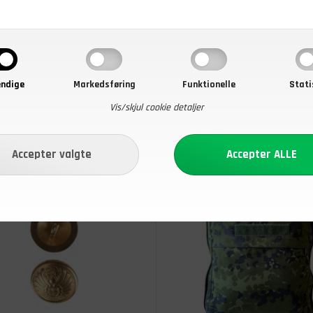
 Ubrugt
Venstre, Ubrugt
r - Køb nu
På lager - Køb nu
ndige
Markedsføring
Funktionelle
Stati
Vis/skjul cookie detaljer