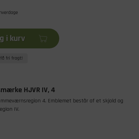
 hverdage
 i kurv
få fri fragt!
gsmærke HJVR IV, 4
emmeværnsregion 4. Emblemet består af et skjold og
egion IV.