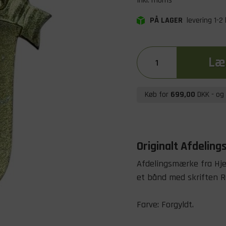
Inkl. moms
PÅ LAGER
levering 1-2
Læg
Køb for
699,00
DKK
- og 
Originalt Afdelin
Afdelingsmærke fra Hj
et bånd med skriften R
Farve: Forgyldt.