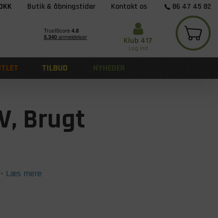
 DKK
Butik & åbningstider
Kontakt os
86 47 45 82
Klub 417
Log ind
UTLET
TILBUD
NYHEDER
, Brugt
-
Læs mere