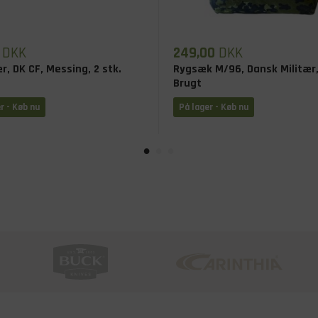
DKK
249,00
DKK
, DK CF, Messing, 2 stk.
Rygsæk M/96, Dansk Militær
Brugt
r - Køb nu
På lager - Køb nu