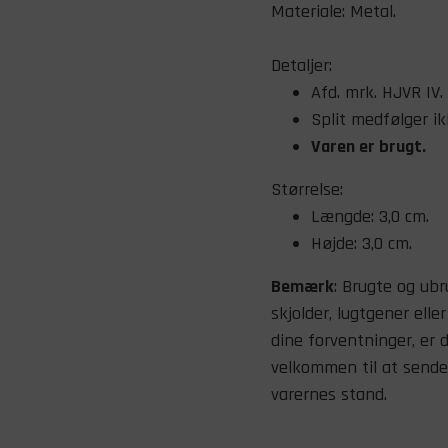
Materiale: Metal.
Detaljer:
Afd. mrk. HJVR IV.
Split medfølger ik
Varen er
brugt.
Størrelse:
Længde: 3,0 cm.
Højde: 3,0 cm.
Bemærk
: Brugte og ubr
skjolder, lugtgener elle
dine forventninger, er
velkommen til at sende 
varernes stand.