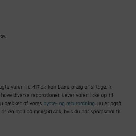
ke.
ugte varer fra 417.dk kan bære præg af slitage, ir,
r have diverse reparationer. Lever varen ikke op til
 du dækket af vores
bytte- og returordning
. Du er også
os en mail på mail@417.dk, hvis du har spørgsmål til