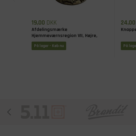
19,00
DKK
24,00
Afdelingsmærke
Knapper
Hjemmeværnsregion VII, Højre,
Brugt
På lager - Køb nu
På lage