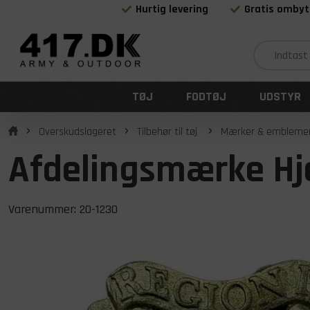
Hurtig levering
Gratis ombyt
TØJ
FODTØJ
UDSTYR
Overskudslageret
Tilbehør til tøj
Mærker & embleme
Afdelingsmærke Hj
Varenummer:
20-1230