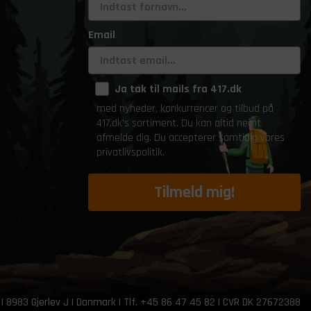
Email
Ja tak til mails fra 417.dk
med nyheder, konkurrencer og tilbud på
417.dk's sortiment. Du kan altid nemt
afmelde dig. Du accepterer samtidig vores
privatlivspolitik.
Tilmeld mig!
 | 8983 Gjerlev J | Danmark | Tlf. +45 86 47 45 82 | CVR DK 27672388