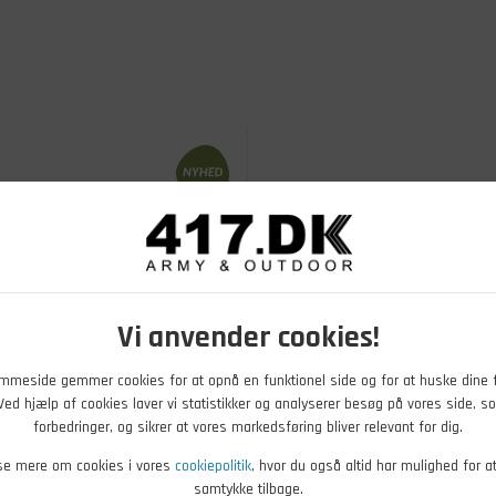
Vi anvender cookies!
mmeside gemmer cookies for at opnå en funktionel side og for at huske dine 
. Ved hjælp af cookies laver vi statistikker og analyserer besøg på vores side, so
forbedringer, og sikrer at vores markedsføring bliver relevant for dig.
DKK
49,00
DKK
se mere om cookies i vores
cookiepolitik
, hvor du også altid har mulighed for a
samtykke tilbage.
ngsmærke HRN Region 1,
Tjenestestedsmærke RGN 1,