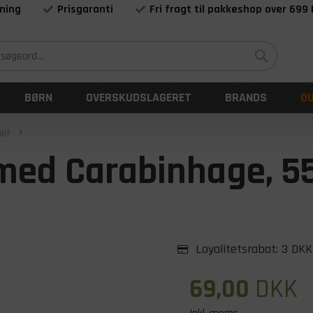
ning
Prisgaranti
Fri fragt til pakkeshop over 699
Siden 1983
BØRN
OVERSKUDSLAGERET
BRANDS
O
mer
med Carabinhage, 5
Loyalitetsrabat:
3 DKK
69,00
DKK