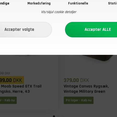
ndige
Markedsføring
Funktionelle
Stati
Vis/skjul cookie detaljer
00
DKK
99,00
DKK
379,00
DKK
l Moab Speed GTX Trail
Vintage Canvas Rygsæk,
ngsko, Herre, 43
Vintage Military Green
r - Køb nu
På lager - Køb nu