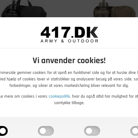
Vi anvender cookies!
0
DKK
129,00
DKK
ske med drikkedunk,
Mavetaske med drikkeflaske
mmeside gemmer cookies for at opnå en funktionel side og for at huske dine 
Oliven
. Ved hjælp af cookies laver vi statistikker og analyserer besøg på vores side, so
forbedringer, og sikrer at vores markedsføring bliver relevant for dig.
r - Køb nu
På lager - Køb nu
se mere om cookies i vores
cookiepolitik
, hvor du også altid har mulighed for a
samtykke tilbage.