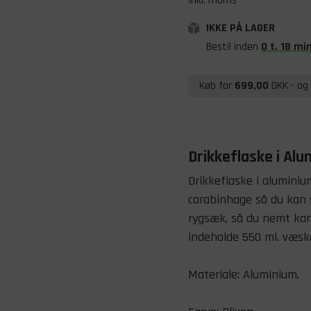
Inkl. moms
IKKE PÅ LAGER
Bestil inden
0
t
.
18
mi
Køb for
699,00
DKK
- og 
Drikkeflaske i Al
Drikkeflaske i alumini
carabinhage så du kan 
rygsæk, så du nemt kan 
indeholde 550 ml. væsk
Materiale: Aluminium.