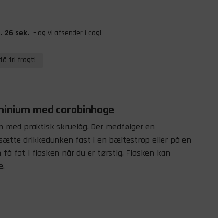
n
.
25
sek
.
– og vi afsender i dag!
få fri fragt!
uminium med carabinhage
um med praktisk skruelåg. Der medfølger en
sætte drikkedunken fast i en bæltestrop eller på en
få fat i flasken når du er tørstig. Flasken kan
e.