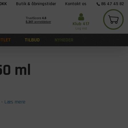
 DKK
Butik & åbningstider
Kontakt os
86 47 45 82
Klub 417
Log ind
UTLET
TILBUD
NYHEDER
50 ml
-
Læs mere