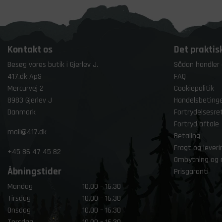
Kontakt os
Det praktis
Besøg vores butik i Gjerlev J.
Sådan handler
417.dk ApS
FAQ
Mercurvej 2
Cookiepolitik
8983 Gjerlev J
Handelsbetinge
Danmark
Fortrydelsesre
Fortryd aftale
mail@417.dk
Betaling
Fragt og leveri
+45
86 47 45 82
Ombytning og 
Åbningstider
Prisgaranti
Mandag
10.00 – 16.30
Tirsdag
10.00 – 16.30
Onsdag
10.00 – 16.30