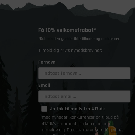
Få 10% velkomstrabat*
*Rabatkoden gælder ikke tilbuds- og outletvarer.
Tilmeld dig 417's nyhedsbrev her:
Fornavn
Email
Ja tak til mails fra 417.dk
med nyheder, konkurrencer og tilbud på
417.dk's sortiment. Du kan altid nemt
afmelde dig. Du accepterer samtidig vores