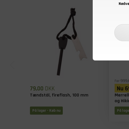
Nødve
- 30%
999,
Før
79,00
DKK
Nu
6
Tændstål, fireflash, 100 mm
Merrel
og Hiki
På lager - Køb nu
På lage