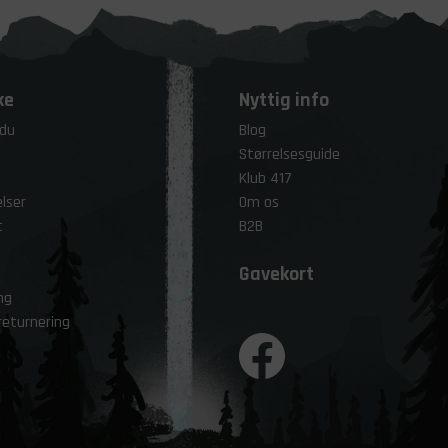
ke
Nyttig info
 du
Blog
Størrelsesguide
Klub 417
lser
Om os
t
B2B
Gavekort
ng
returnering