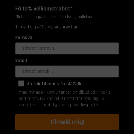
Få 10% velkomstrabat*
*Rabatkoden gælder ikke tilbuds- og outletvarer.
Tilmeld dig 417's nyhedsbrev her:
Fornavn
Email
Ja tak til mails fra 417.dk
med nyheder, konkurrencer og tilbud på 417.dk's
sortiment. Du kan altid nemt afmelde dig. Du
accepterer samtidig vores privatlivspolitik.
Tilmeld mig!