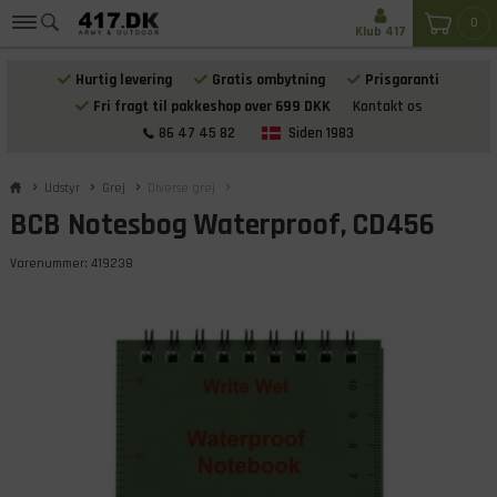
0
Klub 417
Hurtig levering
Gratis ombytning
Prisgaranti
Fri fragt til pakkeshop over 699 DKK
Kontakt os
86 47 45 82
Siden 1983
Udstyr
Grej
Diverse grej
BCB Notesbog Waterproof, CD456
Varenummer:
419238