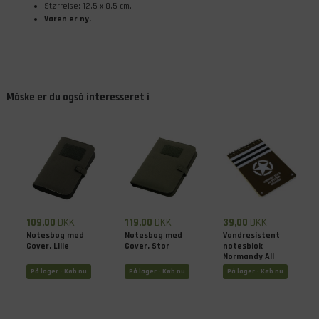
Størrelse: 12,5 x 8,5 cm.
Varen er ny.
Måske er du også interesseret i
109,00
DKK
119,00
DKK
39,00
DKK
Notesbog med
Notesbog med
Vandresistent
Cover, Lille
Cover, Stor
notesblok
Normandy All
Weather, large
På lager - Køb nu
På lager - Køb nu
På lager - Køb nu