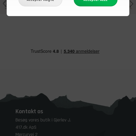
Kontakt os
Besøg vores butik i Gjerlev J.
417.dk ApS
Mercurvej 2