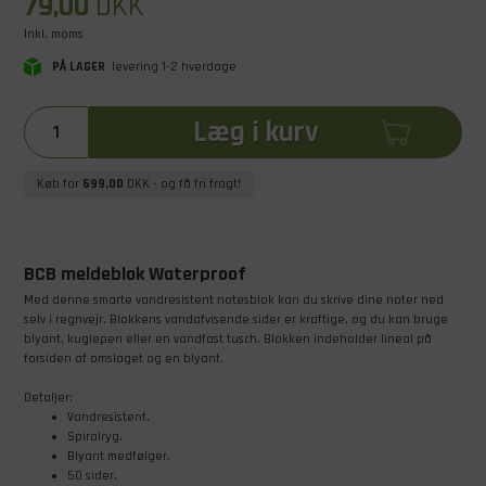
79,00
DKK
Inkl. moms
PÅ LAGER
levering 1-2 hverdage
Læg i kurv
Køb for
699,00
DKK
- og få fri fragt!
BCB meldeblok Waterproof
Med denne smarte vandresistent notesblok kan du skrive dine noter ned
selv i regnvejr. Blokkens vandafvisende sider er kraftige, og du kan bruge
blyant, kuglepen eller en vandfast tusch. Blokken indeholder lineal på
forsiden af omslaget og en blyant.
Detaljer:
Vandresistent.
Spiralryg.
Blyant medfølger.
50 sider.