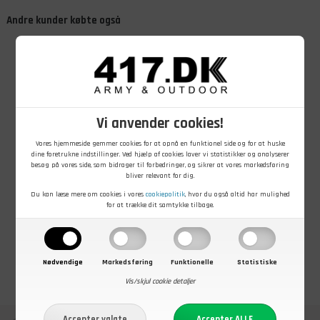
Andre kunder købte også
Vi anvender cookies!
Vores hjemmeside gemmer cookies for at opnå en funktionel side og for at huske
15,00
DKK
169,00
DKK
149,00
DKK
dine foretrukne indstillinger. Ved hjælp af cookies laver vi statistikker og analyserer
Vandtæt
Herbertz
Brandit Molle
besøg på vores side, som bidrager til forbedringer, og sikrer at vores markedsføring
Beholder Til
pejlekompas
Phone Pouch
bliver relevant for dig.
Tændstikker
med gul bund
Large, Tactical
Camo
Du kan læse mere om cookies i vores
cookiepolitik
, hvor du også altid har mulighed
På lager - Køb nu
På lager - Køb nu
På lager - Køb nu
for at trække dit samtykke tilbage.
Nødvendige
Markedsføring
Funktionelle
Statistiske
Vis/skjul cookie detaljer