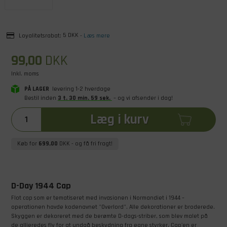
Loyalitetsrabat:
5 DKK
-
Læs mere
99,00
DKK
Inkl. moms
PÅ LAGER
levering 1-2 hverdage
Bestil inden
3
t
.
30
min
.
59
sek
.
– og vi afsender i dag!
Læg i kurv
Køb for
699,00
DKK
- og få fri fragt!
D-Day 1944 Cap
Flot cap som er tematiseret med invasionen i Normandiet i 1944 –
operationen havde kodenavnet "Overlord". Alle dekorationer er broderede.
Skyggen er dekoreret med de berømte D-dags-striber, som blev malet på
de allieredes fly for at undgå beskydning fra egne styrker. Cap'en er