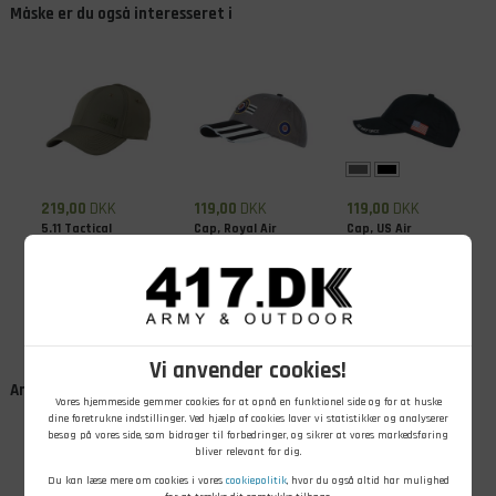
Måske er du også interesseret i
219,00
DKK
119,00
DKK
119,00
DKK
5.11 Tactical
Cap, Royal Air
Cap, US Air
Caliber 2.0 Cap
Force Invasion
Force USAF
Stripes
På lager - Køb nu
På lager - Køb nu
På lager - Køb nu
Vi anvender cookies!
Andre kunder købte også
Vores hjemmeside gemmer cookies for at opnå en funktionel side og for at huske
dine foretrukne indstillinger. Ved hjælp af cookies laver vi statistikker og analyserer
besøg på vores side, som bidrager til forbedringer, og sikrer at vores markedsføring
bliver relevant for dig.
Du kan læse mere om cookies i vores
cookiepolitik
, hvor du også altid har mulighed