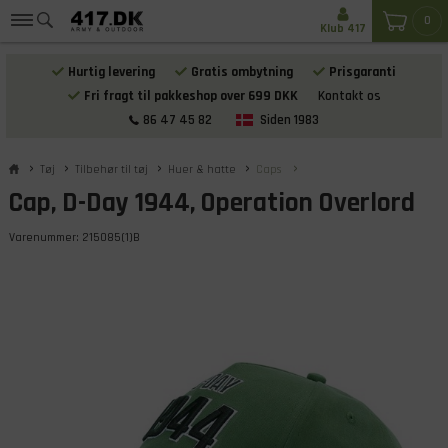
0
Klub 417
Hurtig levering
Gratis ombytning
Prisgaranti
Fri fragt til pakkeshop over 699 DKK
Kontakt os
86 47 45 82
Siden 1983
Tøj
Tilbehør til tøj
Huer & hatte
Caps
Cap, D-Day 1944, Operation Overlord
Varenummer:
215085(1)B