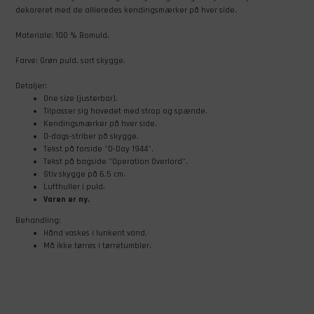
dekoreret med de allieredes kendingsmærker på hver side.
Materiale: 100 % Bomuld.
​Farve: Grøn puld, sort skygge.
Detaljer:
One size (justerbar).
Tilpasser sig hovedet med strop og spænde.
Kendingsmærker på hver side.
D-dags-striber på skygge.
Tekst på forside "D-Day 1944".
Tekst på bagside "Operation Overlord".
Stiv skygge på 6,5 cm.
Lufthuller i puld.
Varen er ny.
Behandling:
Hånd vaskes i lunkent vand.
Må ikke tørres i tørretumbler.