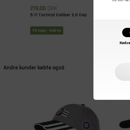
219,00
DKK
129,0
5.11 Tactical Caliber 2.0 Cap
Cap, F-
På lager - Køb nu
På lage
Nødve
Andre kunder købte også