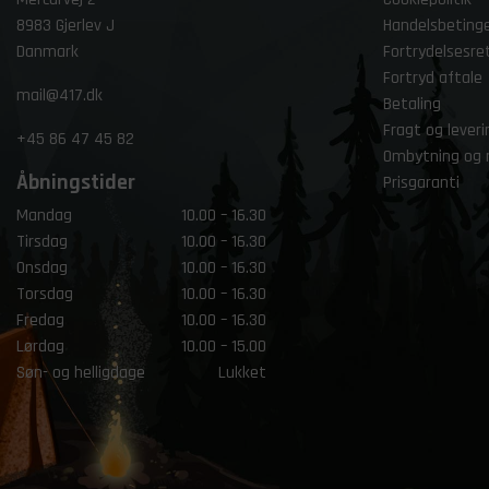
8983 Gjerlev J
Handelsbetinge
Danmark
Fortrydelsesre
Fortryd aftale
mail@417.dk
Betaling
Fragt og leveri
+45
86 47 45 82
Ombytning og 
Åbningstider
Prisgaranti
Mandag
10.00 – 16.30
Tirsdag
10.00 – 16.30
Onsdag
10.00 – 16.30
Torsdag
10.00 – 16.30
Fredag
10.00 – 16.30
Lørdag
10.00 – 15.00
Søn- og helligdage
Lukket