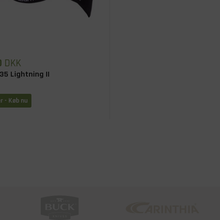
0
DKK
35 Lightning II
r - Køb nu