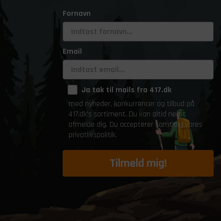
Fornavn
Email
Ja tak til mails fra 417.dk
med nyheder, konkurrencer og tilbud på
417.dk's sortiment. Du kan altid nemt
afmelde dig. Du accepterer samtidig vores
privatlivspolitik.
Tilmeld mig!