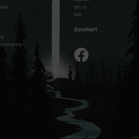
lser
Om os
t
B2B
Gavekort
ng
returnering