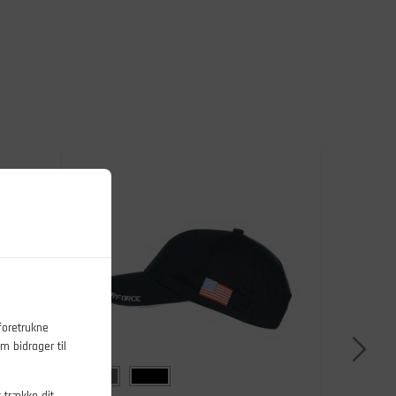
foretrukne
m bidrager til
t trække dit