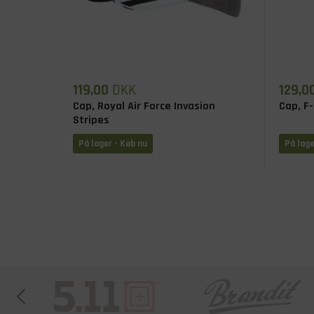
119,00
DKK
129,0
Cap, Royal Air Force Invasion
Cap, F-
Stripes
På lager - Køb nu
På lage