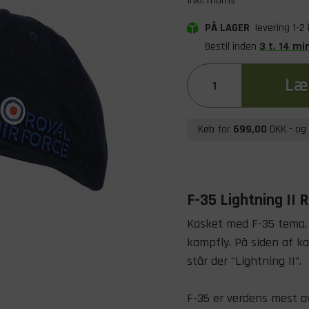
Inkl. moms
PÅ LAGER
levering 1-2
Bestil inden
3
t
.
14
mi
Læg
Køb for
699,00
DKK
- og 
F-35 Lightning II 
Kasket med F-35 tema. 
kampfly. På siden af ka
står der "Lightning II".
F-35 er verdens mest a