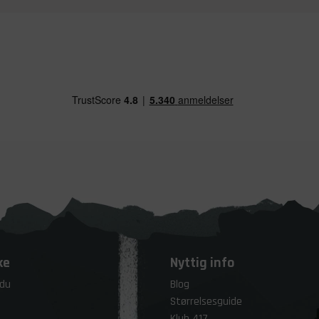
ke
Nyttig info
 du
Blog
Størrelsesguide
Klub 417