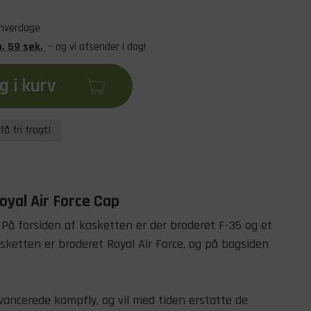
 hverdage
n
.
58
sek
.
– og vi afsender i dag!
 i kurv
få fri fragt!
Royal Air Force Cap
På forsiden af kasketten er der broderet F-35 og et
sketten er broderet Royal Air Force, og på bagsiden
vancerede kampfly, og vil med tiden erstatte de