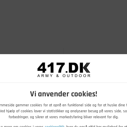
Vi anvender cookies!
mmeside gemmer cookies for at opnå en funktionel side og for at huske dine 
. Ved hjælp af cookies laver vi statistikker og analyserer besøg på vores side, so
forbedringer, og sikrer at vores markedsføring bliver relevant for dig.
se mere om cookies i vores
cookiepolitik
, hvor du også altid har mulighed for a