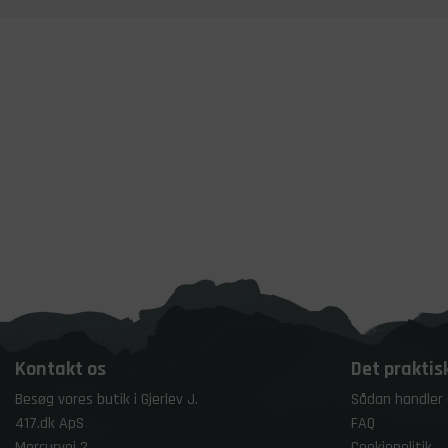
Kontakt os
Det praktis
Besøg vores butik i Gjerlev J.
Sådan handler
417.dk ApS
FAQ
Mercurvej 2
Cookiepolitik