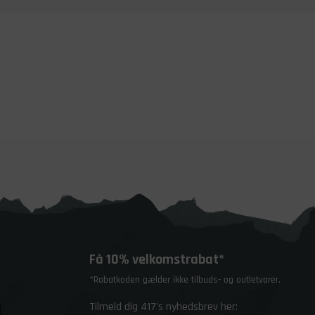
Få 10% velkomstrabat*
*Rabatkoden gælder ikke tilbuds- og outletvarer.
Tilmeld dig 417's nyhedsbrev her: