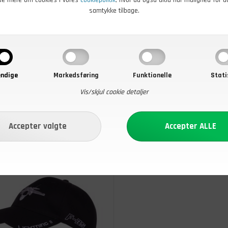
samtykke tilbage.
0
DKK
119,00
DKK
35 Lightning II
Cap, Royal Air Force Invasion
Stripes
r - Køb nu
På lager - Køb nu
ndige
Markedsføring
Funktionelle
Stati
Vis/skjul cookie detaljer