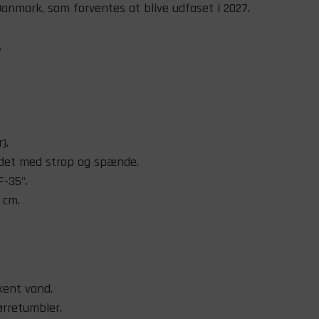
anmark, som forventes at blive udfaset i 2027.
.
).
edet med strop og spænde.
F-35".
 cm.
kent vand.
ørretumbler.