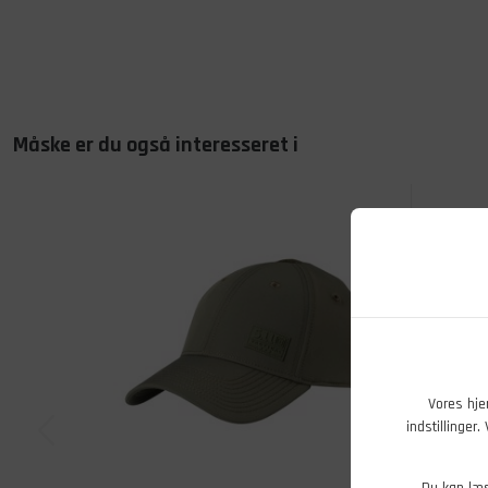
Måske er du også interesseret i
Vores hje
indstillinger
Du kan læ