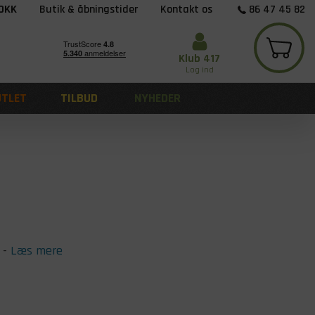
 DKK
Butik & åbningstider
Kontakt os
86 47 45 82
Klub 417
Log ind
UTLET
TILBUD
NYHEDER
-
Læs mere