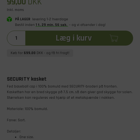
99,00
DKK
Inkl. moms
PÅ LAGER
levering 1-2 hverdage
Bestil inden
1
t
.
29
min
.
55
sek
.
– og vi afsender i dag!
Læg i kurv
Køb for
699,00
DKK
- og få fri fragt!
SECURITY kasket
Fed baseball cap i 100% bomuld med SECURITY-broderi på fronten.
Kasketten har en bred skygge på 7,5 cm, så den giver god skygge for solen.
Størrelsen kan reguleres ved hjælp af et metalspænde i nakken.
Materiale: 100% bomuld.
​Farve: Sort.
Detaljer:
One size.