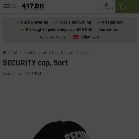
0
Klub 417
Hurtig levering
Gratis ombytning
Prisgaranti
Fri fragt til pakkeshop over 699 DKK
Kontakt os
86 47 45 82
Siden 1983
Tøj
Tilbehør til tøj
Huer & hatte
Caps
SECURITY cap, Sort
Varenummer:
4045(1)L4