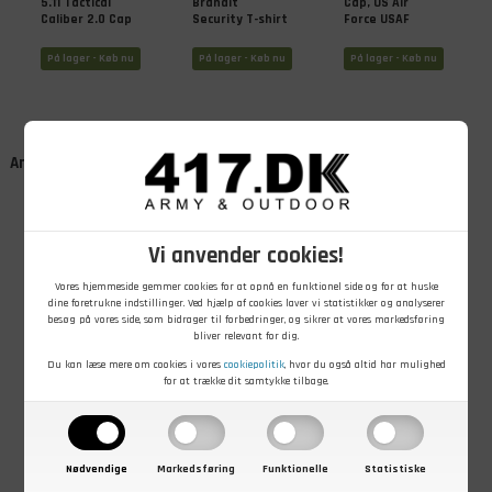
5.11 Tactical
Brandit
Cap, US Air
Caliber 2.0 Cap
Security T-shirt
Force USAF
På lager - Køb nu
På lager - Køb nu
På lager - Køb nu
Andre kunder købte også
Vi anvender cookies!
Vores hjemmeside gemmer cookies for at opnå en funktionel side og for at huske
dine foretrukne indstillinger. Ved hjælp af cookies laver vi statistikker og analyserer
besøg på vores side, som bidrager til forbedringer, og sikrer at vores markedsføring
bliver relevant for dig.
129,00
DKK
69,00
DKK
229,00
DKK
Du kan læse mere om cookies i vores
cookiepolitik
, hvor du også altid har mulighed
SECURITY t-
Dog tag med
Gold Quality,
for at trække dit samtykke tilbage.
shirt, Sort, S
oplukker US
læderolie, 1
Marine
liter, Natur
På lager - Køb nu
På lager - Køb nu
På lager - Køb nu
Nødvendige
Markedsføring
Funktionelle
Statistiske