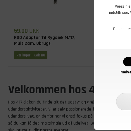
Vores hje
indstillinger
Du kan læ
59,00
DKK
19,00
DK
RDO Adaptor Til Rygsæk M/17,
Afdelings
MultiCam, Ubrugt
VII, Højre, 
På lager - Køb nu
På lager - K
Nødve
Velkommen hos 417.dk
Hos 417.dk kan du finde alt det udstyr og grej, som du behøver ti
udendørsaktiviteter. Vi er selv passionerede friluftsmennesker m
udendørslivet, og derfor har vi også fokus på at kunne tilbyde v
så du kan få det maksimale ud af udelivet. Så gå endelig på opda
skal bruge til dit næste eventyr.