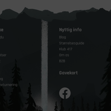
ke
Nyttig info
 du
Blog
Størrelsesguide
Klub 417
lser
Om os
t
B2B
Gavekort
ng
returnering