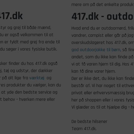
mere om på det enkelte produkt,
17.dk
417.dk - outd
tyr og grej til både mænd,
Hvad end du er outdoornørd, fril
Du er også velkommen til at
vandrer, campist eller går på jag
n er fyldt med grej fra ende til
overskudslageret hos 417.dk, om
du søger i vores fysiske butik.
god outdoorjakke til børn
, så fi
andet, som du ikke kan finde på 
sker finder du hos 417.dk også
vi at få varen hjem til dig. Hos 
, tøj og udstyr, der dækker
kan få dine varer hjem.
 på alt lige fra
værktøj
og
Der er ikke det, du ikke kan fin
ores produkter du vælger, kan du
består af. Vi har noget til ethv
 i at yde den bedste service og
privat eller erhvervsmæssig bru
it behov – hverken mere eller
her på shoppen eller i vores fysi
Vi glæder os til at hjælpe dig – 
De bedste hilsener
Team 417.dk.