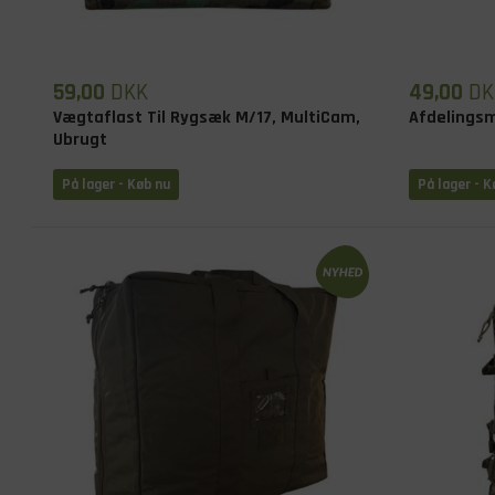
59,00
DKK
49,00
DK
Vægtaflast Til Rygsæk M/17, MultiCam,
Afdelingsm
Ubrugt
På lager - Køb nu
På lager - K