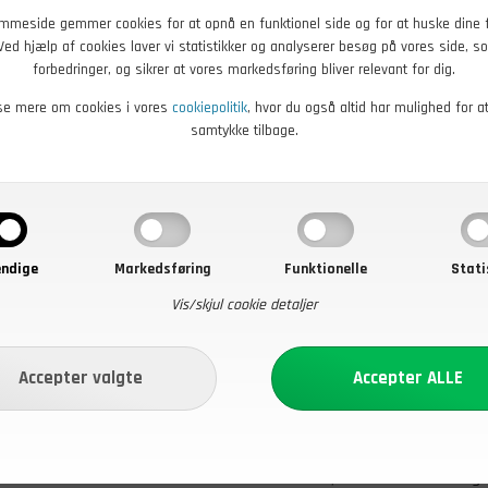
mmeside gemmer cookies for at opnå en funktionel side og for at huske dine 
. Ved hjælp af cookies laver vi statistikker og analyserer besøg på vores side, so
forbedringer, og sikrer at vores markedsføring bliver relevant for dig.
se mere om cookies i vores
cookiepolitik
, hvor du også altid har mulighed for a
K
499,00
DKK
samtykke tilbage.
mærke Hjemmeværnsregion
Magnum Kampstøvle, Brun, 
Brugt
øb nu
På lager - Køb nu
ndige
Markedsføring
Funktionelle
Stati
Vis/skjul cookie detaljer
Militær overs
417.dk startede i sin tid som
mi
l dit outdooreventyr og øvrige
forsvar, som du kunne bestille h
ed en stor interesse for
inden for outdoorudstyr og origi
ores kunder det absolut bedste,
er stort, hvorfor du har mulighe
gelse hos 417.dk og find det, du
som varer, der har været i brug