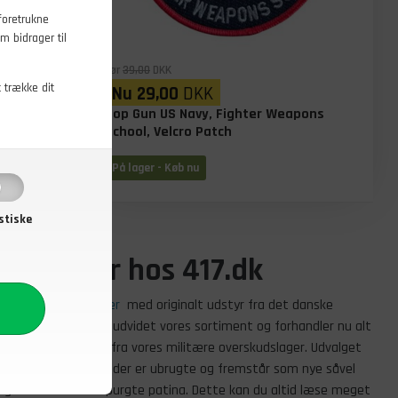
foretrukne
m bidrager til
Før
39,00
DKK
t trække dit
Nu
29,00
DKK
Ubrugt
Top Gun US Navy, Fighter Weapons
School, Velcro Patch
På lager - Køb nu
stiske
kudslager hos 417.dk
litært overskudslager
med originalt udstyr fra det danske
jem. Siden da har vi udvidet vores sortiment og forhandler nu alt
nalt militær udstyr fra vores militære overskudslager. Udvalget
d for at finde varer, der er ubrugte og fremstår som nye såvel
 og fået den efterspurgte patina. Dette kan du altid læse meget