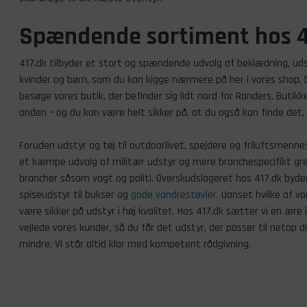
Spændende sortiment hos 4
417.dk tilbyder et stort og spændende udvalg af beklædning, uds
kvinder og børn, som du kan kigge nærmere på her i vores shop. 
besøge vores butik, der befinder sig lidt nord for Randers. Butikke
anden – og du kan være helt sikker på, at du også kan finde det, 
Foruden udstyr og tøj til outdoorlivet, spejdere og friluftsmenne
et kæmpe udvalg af militær udstyr og mere branchespecifikt grej
brancher såsom vagt og politi. Overskudslageret hos 417.dk byder
spiseudstyr til bukser og
gode vandrestøvler
. Uanset hvilke af v
være sikker på udstyr i høj kvalitet. Hos 417.dk sætter vi en ære
vejlede vores kunder, så du får det udstyr, der passer til netop d
mindre. Vi står altid klar med kompetent rådgivning.