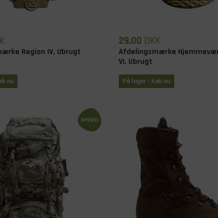
K
29,00
DKK
ærke Region IV, Ubrugt
Afdelingsmærke Hjemmevær
VI, Ubrugt
øb nu
På lager - Køb nu