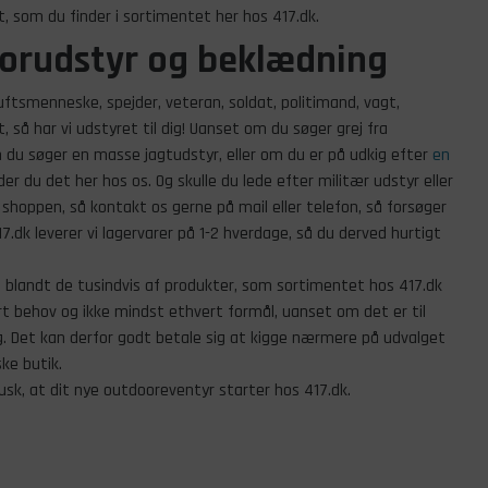
 som du finder i sortimentet her hos 417.dk.
oorudstyr og beklædning
uftsmenneske, spejder, veteran, soldat, politimand, vagt,
t, så har vi udstyret til dig! Uanset om du søger grej fra
 du søger en masse jagtudstyr, eller om du er på udkig efter
en
nder du det her hos os. Og skulle du lede efter militær udstyr eller
shoppen, så kontakt os gerne på mail eller telefon, så forsøger
417.dk leverer vi lagervarer på 1-2 hverdage, så du derved hurtigt
de blandt de tusindvis af produkter, som sortimentet hos 417.dk
ert behov og ikke mindst ethvert formål, uanset om det er til
g. Det kan derfor godt betale sig at kigge nærmere på udvalget
ske butik.
husk, at dit nye outdooreventyr starter hos 417.dk.