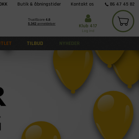
 DKK
Butik & åbningstider
Kontakt os
86 47 45 82
Klub 417
Log ind
UTLET
TILBUD
NYHEDER