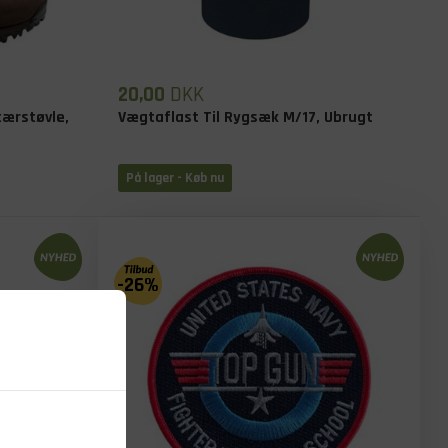
20,00
DKK
tærstøvle,
Vægtaflast Til Rygsæk M/17, Ubrugt
På lager - Køb nu
-26%