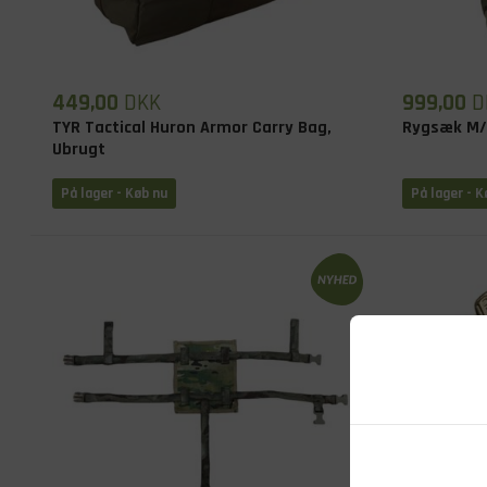
449,00
DKK
999,00
D
TYR Tactical Huron Armor Carry Bag,
Rygsæk M/1
Ubrugt
På lager - Køb nu
På lager - K