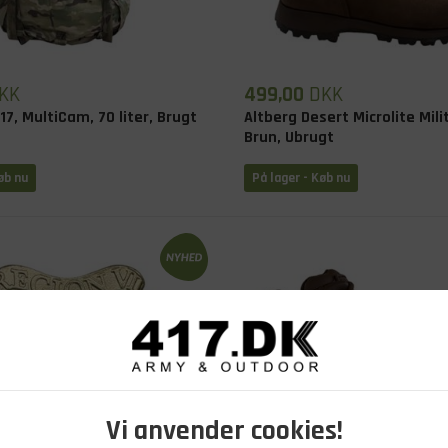
KK
499,00
DKK
7, MultiCam, 70 liter, Brugt
Altberg Desert Microlite Mili
Brun, Ubrugt
øb nu
På lager - Køb nu
Vi anvender cookies!