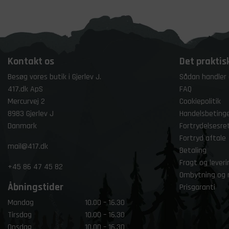
Kontakt os
Det praktis
Besøg vores butik i Gjerlev J.
Sådan handler
417.dk ApS
FAQ
Mercurvej 2
Cookiepolitik
8983 Gjerlev J
Handelsbetinge
Danmark
Fortrydelsesre
Fortryd aftale
mail@417.dk
Betaling
Fragt og leveri
+45
86 47 45 82
Ombytning og 
Åbningstider
Prisgaranti
Mandag
10.00 – 16.30
Tirsdag
10.00 – 16.30
Onsdag
10.00 – 16.30