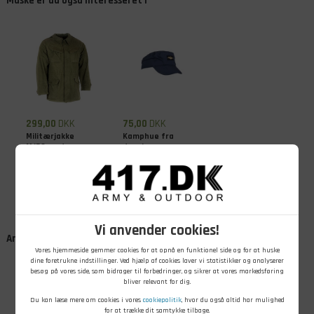
Måske er du også interesseret i
299,00
DKK
75,00
DKK
Militærjakke
Kamphue fra
M/58 med
dansk
skulderstropper,
Flyvevåben, Blå
Brugt
På lager - Køb nu
På lager - Køb nu
Vi anvender cookies!
Andre kunder købte også
Vores hjemmeside gemmer cookies for at opnå en funktionel side og for at huske
dine foretrukne indstillinger. Ved hjælp af cookies laver vi statistikker og analyserer
besøg på vores side, som bidrager til forbedringer, og sikrer at vores markedsføring
bliver relevant for dig.
Du kan læse mere om cookies i vores
cookiepolitik
, hvor du også altid har mulighed
for at trække dit samtykke tilbage.