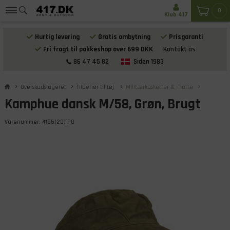
0
Klub 417
Hurtig levering
Gratis ombytning
Prisgaranti
Fri fragt til pakkeshop over 699 DKK
Kontakt os
86 47 45 82
Siden 1983
Overskudslageret
Tilbehør til tøj
Militærkasketter & -hatte
Kamphue dansk M/58, Grøn, Brugt
Varenummer:
4185(20) P8