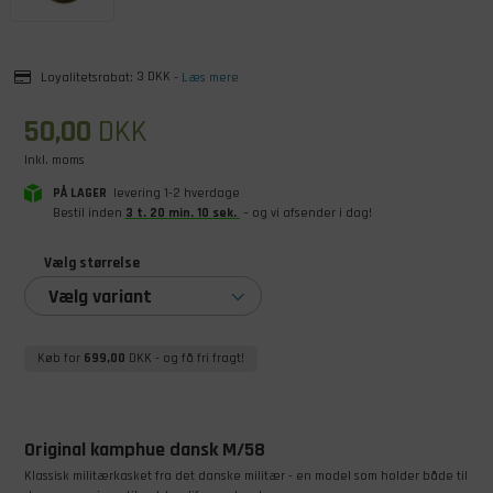
Loyalitetsrabat:
3 DKK
-
Læs mere
50,00
DKK
Inkl. moms
PÅ LAGER
levering 1-2 hverdage
Bestil inden
3
t
.
20
min
.
10
sek
.
– og vi afsender i dag!
Vælg størrelse
Vælg variant
Køb for
699,00
DKK
- og få fri fragt!
Original kamphue dansk M/58
Klassisk militærkasket fra det danske militær - en model som holder både til