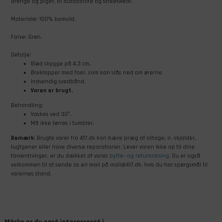
drenge og piger, til outdoorlife og streetwear.
Materiale: 100% bomuld.
Farve: Grøn.
Detalje:
Blød skygge på 4,3 cm.
Øreklapper med foer, som kan slås ned om ørerne.
Indvendig svedbånd.
Varen er brugt.
Behandling:
Vaskes ved 30°.
Må ikke tørres i tumbler.
Bemærk
: Brugte varer fra 417.dk kan bære præg af slitage, ir, skjolder,
lugtgener eller have diverse reparationer. Lever varen ikke op til dine
forventninger, er du dækket af vores
bytte- og returordning
. Du er også
velkommen til at sende os en mail på mail@417.dk, hvis du har spørgsmål til
varernes stand.