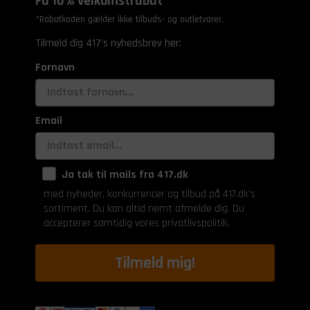
Få 10% velkomstrabat*
*Rabatkoden gælder ikke tilbuds- og outletvarer.
Tilmeld dig 417's nyhedsbrev her:
Fornavn
Email
Ja tak til mails fra 417.dk
med nyheder, konkurrencer og tilbud på 417.dk's
sortiment. Du kan altid nemt afmelde dig. Du
accepterer samtidig vores privatlivspolitik.
Tilmeld mig!