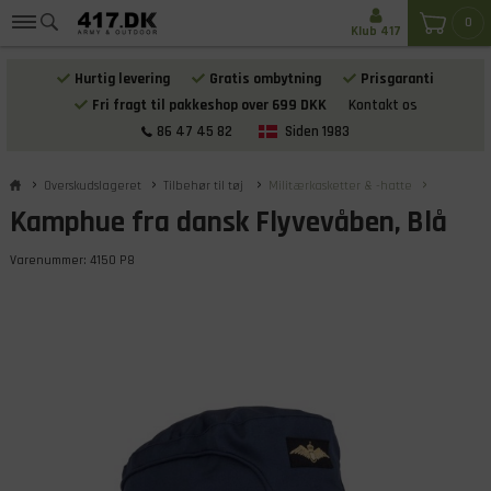
0
Klub 417
Hurtig levering
Gratis ombytning
Prisgaranti
Fri fragt til pakkeshop over 699 DKK
Kontakt os
86 47 45 82
Siden 1983
Overskudslageret
Tilbehør til tøj
Militærkasketter & -hatte
Kamphue fra dansk Flyvevåben, Blå
Varenummer:
4150 P8