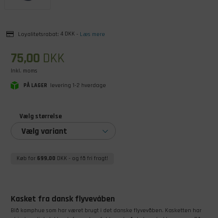
Loyalitetsrabat:
4 DKK
-
Læs mere
75,00
DKK
Inkl. moms
PÅ LAGER
levering 1-2 hverdage
Vælg størrelse
Vælg variant
Køb for
699,00
DKK
- og få fri fragt!
Kasket fra dansk flyvevåben
Blå kamphue som har været brugt i det danske flyvevåben. Kasketten har