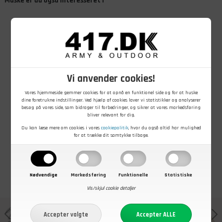
Måske er du også interesseret i
Vi anvender cookies!
79,00
DKK
25,00
DKK
99,00
DKK
Vores hjemmeside gemmer cookies for at opnå en funktionel side og for at huske
Baret i uld, Blå,
Skråhue
Tjekkisk hat,
dine foretrukne indstillinger. Ved hjælp af cookies laver vi statistikker og analyserer
Ubrugt
Civilforsvaret
Dame, Oliven
besøg på vores side, som bidrager til forbedringer, og sikrer at vores markedsføring
med
bliver relevant for dig.
stofmærke,
På lager - Køb nu
På lager - Køb nu
På lager - Køb nu
Grå/blå, Brugt
Du kan læse mere om cookies i vores
cookiepolitik
, hvor du også altid har mulighed
for at trække dit samtykke tilbage.
Nødvendige
Markedsføring
Funktionelle
Statistiske
Vis/skjul cookie detaljer