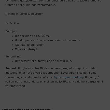
et indvendigt stykke stof, som kan foldes ud, så du kan dække ørerne. På
fronten er et guldbroderet stofmærke.
Materiale: Bomuld/polyester.
Farve: Blå.
Detaljer:
Blød skygge på ca. 6,5 cm.
Øreklapper med foer, som kan slås ned om ørerne.
Stofmærke på fronten.
Varen er ubrugt.
Behandling:
Håndvaskes eller tørres med en fugtig klud.
Bemærk
: Brugte varer fra 417.dk kan bære præg af slitage, ir, skjolder,
lugtgener eller have diverse reparationer. Lever varen ikke op til dine
forventninger, er du dækket af vores
bytte- og returordning
. Du er også
velkommen til at sende os en mail på mail@417.dk, hvis du har spørgsmål til
varernes stand.