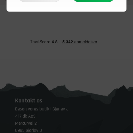
Kontakt os
Besøg vores butik i Gjerlev J.
417.dk ApS
Mercurvej 2
8983 Gjerlev J